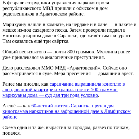
В феврале сотрудники управления наркоконтроля
республиканского МВД пришли с обыском в дом
родственников в Ардатовском районе.
Марихуану нашли в комнате, на чердаке и в бане — в пакете и
мешке из-под сахарного песка. Затем проверили подвал в
многоквартирном доме в Саранске, где живёт сам фигурант.
Там оказались ещё три свёртка.
Общий вес изъятого — почти 800 граммов. Мужчина ранее
уже привлекался за аналогичные преступления.
Дело расследовал ММО МВД «Ардатовский». Сейчас оно
рассматривается в суде. Мера пресечения — домашний арест.
Ранее мы писали, как
саранчанка выращивала коноплю в
арендованной квартире и хранила почти 500 граммов
марихуаны дома — суд дал три года условно
.
А ещё — как
60-летний житель Саранска прятал два
килограмма наркотиков на заброшенной даче в Лямбирском
районе
.
Схема одна и та же: вырастил за городом, развёз по точкам,
попался.