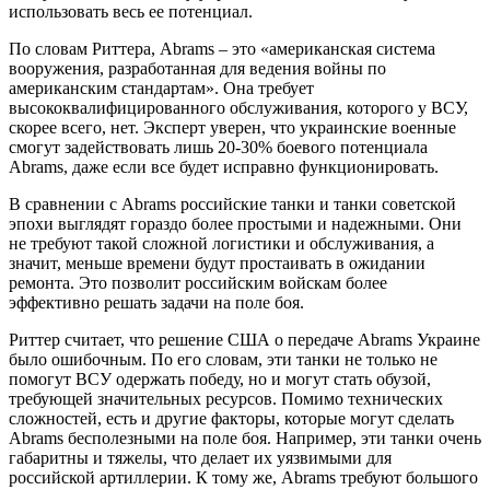
использовать весь ее потенциал.
По словам Риттера, Abrams – это «американская система
вооружения, разработанная для ведения войны по
американским стандартам». Она требует
высококвалифицированного обслуживания, которого у ВСУ,
скорее всего, нет. Эксперт уверен, что украинские военные
смогут задействовать лишь 20-30% боевого потенциала
Abrams, даже если все будет исправно функционировать.
В сравнении с Abrams российские танки и танки советской
эпохи выглядят гораздо более простыми и надежными. Они
не требуют такой сложной логистики и обслуживания, а
значит, меньше времени будут простаивать в ожидании
ремонта. Это позволит российским войскам более
эффективно решать задачи на поле боя.
Риттер считает, что решение США о передаче Abrams Украине
было ошибочным. По его словам, эти танки не только не
помогут ВСУ одержать победу, но и могут стать обузой,
требующей значительных ресурсов. Помимо технических
сложностей, есть и другие факторы, которые могут сделать
Abrams бесполезными на поле боя. Например, эти танки очень
габаритны и тяжелы, что делает их уязвимыми для
российской артиллерии. К тому же, Abrams требуют большого