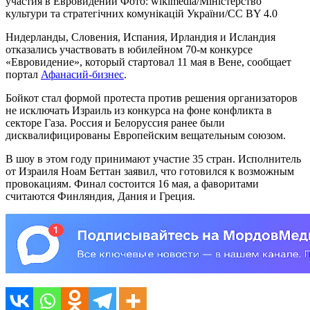
участия в Евровидении Фото: wikimedia/Міністерство
культури та стратегічних комунікацій України/CC BY 4.0
Нидерланды, Словения, Испания, Ирландия и Исландия
отказались участвовать в юбилейном 70-м конкурсе
«Евровидение», который стартовал 11 мая в Вене, сообщает
портал
Афанасий-бизнес
.
Бойкот стал формой протеста против решения организаторов
не исключать Израиль из конкурса на фоне конфликта в
секторе Газа. Россия и Белоруссия ранее были
дисквалифицированы Европейским вещательным союзом.
В шоу в этом году принимают участие 35 стран. Исполнитель
от Израиля Ноам Беттан заявил, что готовился к возможным
провокациям. Финал состоится 16 мая, а фаворитами
считаются Финляндия, Дания и Греция.