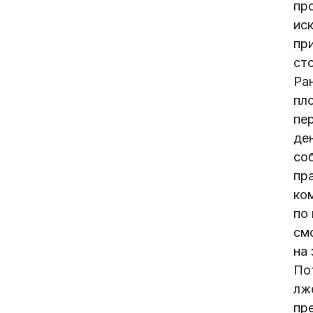
пр
ис
пр
ст
Ра
пл
пе
ден
со
пр
ком
по
см
на
По
лж
пр