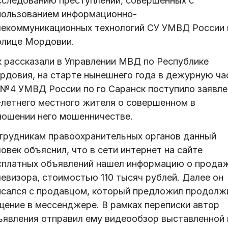
сследованию преступлений, совершенных с
пользованием информационно-
лекоммуникационных технологий СУ УМВД России 
олице Мордовии.
к рассказали в Управлении МВД по Республике
рдовия, на старте нынешнего года в дежурную ча
№4 УМВД России по го Саранск поступило заявле
-летнего местного жителя о совершенном в
ношении него мошенничестве.
трудникам правоохранительных органов данный
овек объяснил, что в сети интернет на сайте
сплатных объявлений нашел информацию о прода
левизора, стоимостью 110 тысяч рублей. Далее он
исался с продавцом, который предложил продолж
щение в мессенджере. В рамках переписки автор
ъявления отправил ему видеообзор выставленной 