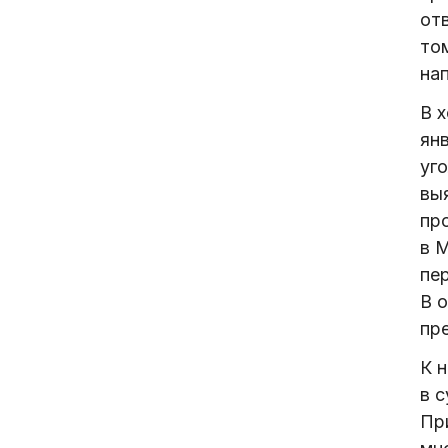
от
то
нап
В 
ян
уг
вы
пр
в 
пе
В 
пре
К 
в с
Пр