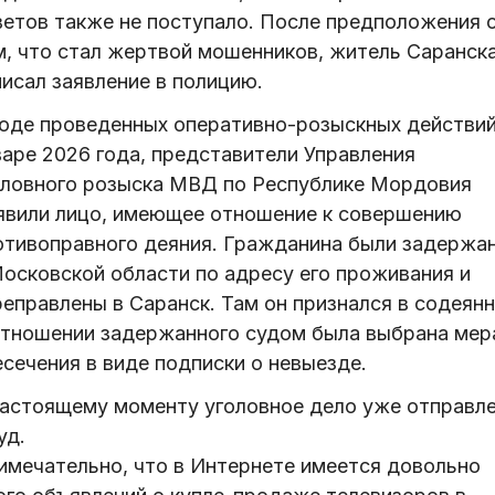
ветов также не поступало. После предположения 
м, что стал жертвой мошенников, житель Саранск
исал заявление в полицию.
ходе проведенных оперативно-розыскных действий
варе 2026 года, представители Управления
оловного розыска МВД по Республике Мордовия
явили лицо, имеющее отношение к совершению
отивоправного деяния. Гражданина были задержа
Московской области по адресу его проживания и
реправлены в Саранск. Там он признался в содеянн
отношении задержанного судом была выбрана мер
сечения в виде подписки о невыезде.
настоящему моменту уголовное дело уже отправл
уд.
имечательно, что в Интернете имеется довольно