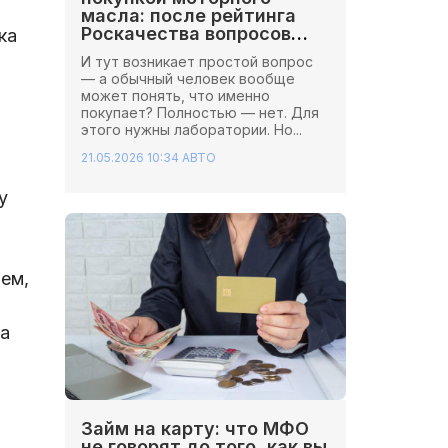
масла: после рейтинга
Роскачества вопросов
ка
стало больше
И тут возникает простой вопрос
— а обычный человек вообще
может понять, что именно
покупает? Полностью — нет. Для
этого нужны лаборатории. Но...
21.05.2026 10:34
АВТО
у
тем,
а
Займ на карту: что МФО
не говорят до того, как вы