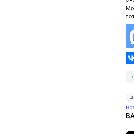
мн
Мор
по
р
Д
Но
В