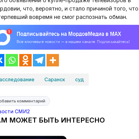
ого объявлений о купле-продаже телевизоров в
довии, что, вероятно, и стало причиной того, что
терпевший вовремя не смог распознать обман.
асследование
Саранск
суд
обавить комментарий
вости СМИ2
АМ МОЖЕТ БЫТЬ ИНТЕРЕСНО