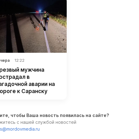
12:22
Вчера
резвый мужчина
острадал в
агадочной аварии на
ороге к Саранску
ите, чтобы Ваша новость появилась на сайте?
житесь с нашей службой новостей
s@mordovmedia.ru