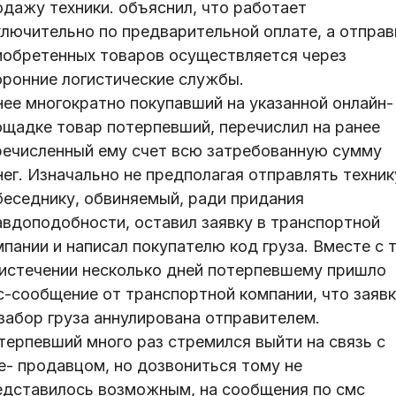
одажу техники. объяснил, что работает
ключительно по предварительной оплате, а отправ
иобретенных товаров осуществляется через
оронние логистические службы.
нее многократно покупавший на указанной онлайн-
ощадке товар потерпевший, перечислил на ранее
речисленный ему счет всю затребованную сумму
ег. Изначально не предполагая отправлять техник
беседнику, обвиняемый, ради придания
авдоподобности, оставил заявку в транспортной
пании и написал покупателю код груза. Вместе с 
 истечении несколько дней потерпевшему пришло
с-сообщение от транспортной компании, что заявк
 забор груза аннулирована отправителем.
терпевший много раз стремился выйти на связь с
е- продавцом, но дозвониться тому не
едставилось возможным, на сообщения по смс