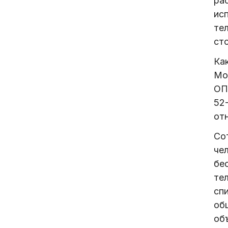
ра
ис
те
ст
Ка
Мо
ОП
52
от
Со
чел
бе
те
сп
об
об