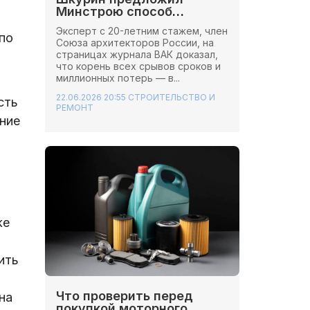
Минстрою способ
сэкономить миллионы на
Эксперт с 20-летним стажем, член
стройках
по
Союза архитекторов России, на
страницах журнала ВАК доказал,
что корень всех срывов сроков и
миллионных потерь — в...
22.06.2026 20:55
СТРОИТЕЛЬСТВО И
сть
РЕМОНТ
ние
же
ить
Что проверить перед
на
покупкой моторного