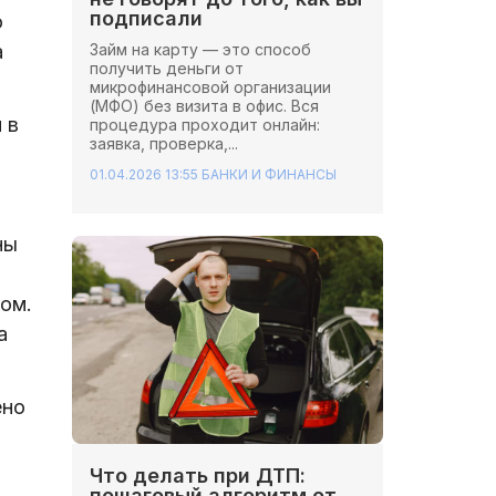
подписали
о
Займ на карту — это способ
а
получить деньги от
микрофинансовой организации
(МФО) без визита в офис. Вся
 в
процедура проходит онлайн:
заявка, проверка,...
01.04.2026 13:55
БАНКИ И ФИНАНСЫ
ны
ом.
а
ено
Что делать при ДТП:
пошаговый алгоритм от