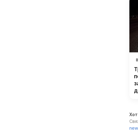
Т
п
з
д
Хот
Свя
new