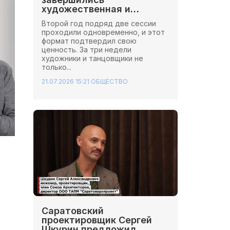
художественная и
хореографическая сессии
Второй год подряд две сессии
Школы Иннопрактики.
проходили одновременно, и этот
формат подтвердил свою
ценность. За три недели
художники и танцовщики не
только...
21.07.2026 15:21
ОБЩЕСТВО
Саратовский
проектировщик Сергей
Шкурин предложил