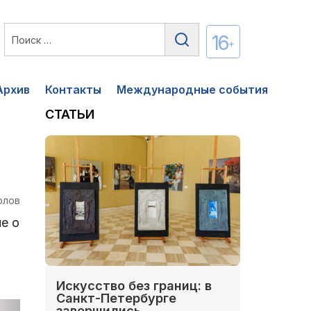
16
+
Архив
Контакты
Международные события
СТАТЬИ
олов
е о
Искусство без границ: в
Санкт-Петербурге
завершились