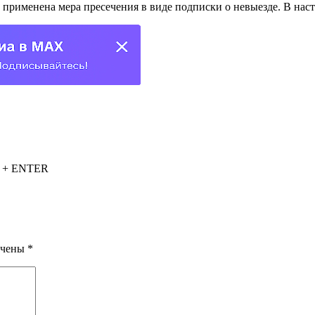
рименена мера пресечения в виде подписки о невыезде. В насто
L + ENTER
ечены
*