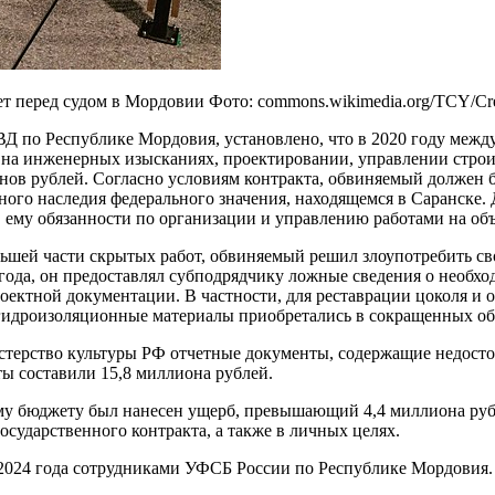
еред судом в Мордовии Фото: commons.wikimedia.org/TCY/Creati
ВД по Республике Мордовия, установлено, что в 2020 году меж
на инженерных изысканиях, проектировании, управлении строи
ов рублей. Согласно условиям контракта, обвиняемый должен 
ого наследия федерального значения, находящемся в Саранске. 
ему обязанности по организации и управлению работами на объ
ольшей части скрытых работ, обвиняемый решил злоупотребить 
года, он предоставлял субподрядчику ложные сведения о необхо
оектной документации. В частности, для реставрации цоколя и 
 гидроизоляционные материалы приобретались в сокращенных об
истерство культуры РФ отчетные документы, содержащие недос
ты составили 15,8 миллиона рублей.
ому бюджету был нанесен ущерб, превышающий 4,4 миллиона ру
сударственного контракта, а также в личных целях.
 2024 года сотрудниками УФСБ России по Республике Мордовия.