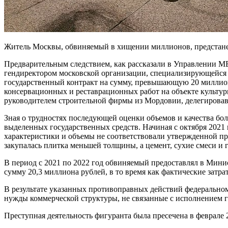
Житель Москвы, обвиняемый в хищении миллионов, предстанет п
Предварительным следствием, как рассказали в Управлении М
гендиректором московской организации, специализирующейся 
государственный контракт на сумму, превышающую 20 миллион
консервационных и реставрационных работ на объекте культурн
руководителем строительной фирмы из Мордовии, делегировав 
Зная о трудностях последующей оценки объемов и качества б
выделенных государственных средств. Начиная с октября 2021 
характеристики и объемы не соответствовали утвержденной пр
закупалась плитка меньшей толщины, а цемент, сухие смеси и
В период с 2021 по 2022 год обвиняемый предоставлял в Мин
сумму 20,3 миллиона рублей, в то время как фактические затра
В результате указанных противоправных действий федеральн
нужды коммерческой структуры, не связанные с исполнением го
Преступная деятельность фигуранта была пресечена в феврале