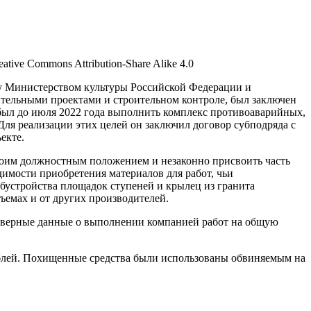
ve Commons Attribution-Share Alike 4.0
ду Министерством культуры Российской Федерации и
тельными проектами и строительном контроле, был заключен
был до июля 2022 года выполнить комплекс противоаварийных,
Для реализации этих целей он заключил договор субподряда с
екте.
своим должностным положением и незаконно присвоить часть
димости приобретения материалов для работ, чьи
обустройства площадок ступеней и крылец из гранита
ъемах и от других производителей.
товерные данные о выполнении компанией работ на общую
блей. Похищенные средства были использованы обвиняемым на