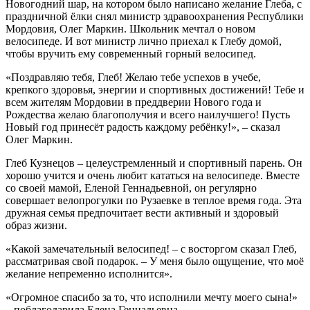
Новогодний шар, на котором было написано желание Глеба, с
праздничной ёлки снял министр здравоохранения Республики
Мордовия, Олег Маркин. Школьник мечтал о новом
велосипеде. И вот министр лично приехал к Глебу домой,
чтобы вручить ему современный горный велосипед.
«Поздравляю тебя, Глеб! Желаю тебе успехов в учебе,
крепкого здоровья, энергии и спортивных достижений! Тебе и
всем жителям Мордовии в преддверии Нового года и
Рождества желаю благополучия и всего наилучшего! Пусть
Новый год принесёт радость каждому ребёнку!», – сказал
Олег Маркин.
Глеб Кузнецов – целеустремленный и спортивный парень. Он
хорошо учится и очень любит кататься на велосипеде. Вместе
со своей мамой, Еленой Геннадьевной, он регулярно
совершает велопрогулки по Рузаевке в теплое время года. Эта
дружная семья предпочитает вести активный и здоровый
образ жизни.
«Какой замечательный велосипед! – с восторгом сказал Глеб,
рассматривая свой подарок. – У меня было ощущение, что моё
желание непременно исполнится».
«Огромное спасибо за то, что исполнили мечту моего сына!»
– поблагодарила Елена Геннадьевна.