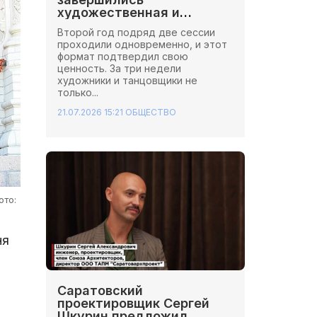
художественная и
хореографическая сессии
Второй год подряд две сессии
Школы Иннопрактики.
проходили одновременно, и этот
формат подтвердил свою
ценность. За три недели
художники и танцовщики не
только...
21.07.2026 15:21
ОБЩЕСТВО
ото:
ня
Саратовский
проектировщик Сергей
Шкурин предложил