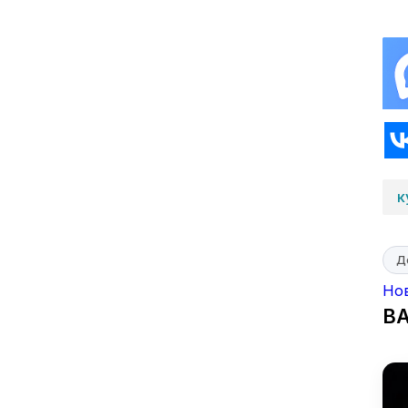
к
Д
Но
В