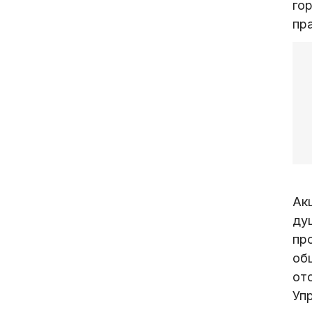
го
пр
Ак
ду
пр
об
от
Уп