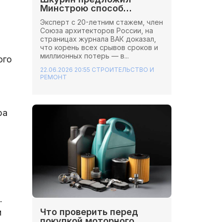
Минстрою способ
сэкономить миллионы на
Эксперт с 20-летним стажем, член
стройках
Союза архитекторов России, на
страницах журнала ВАК доказал,
что корень всех срывов сроков и
миллионных потерь — в...
ого
22.06.2026 20:55
СТРОИТЕЛЬСТВО И
РЕМОНТ
ра
.
Что проверить перед
и
покупкой моторного