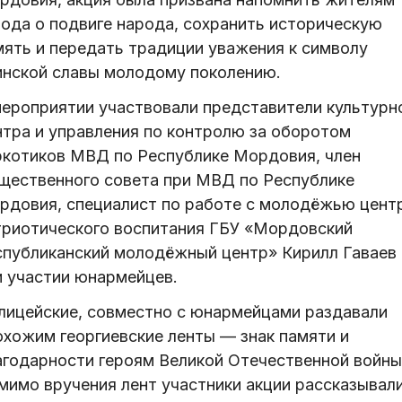
рода о подвиге народа, сохранить историческую
мять и передать традиции уважения к символу
инской славы молодому поколению.
мероприятии участвовали представители культурн
нтра и управления по контролю за оборотом
ркотиков МВД по Республике Мордовия, член
щественного совета при МВД по Республике
рдовия, специалист по работе с молодёжью цент
триотического воспитания ГБУ «Мордовский
спубликанский молодёжный центр» Кирилл Гаваев
и участии юнармейцев.
лицейские, совместно с юнармейцами раздавали
охожим георгиевские ленты — знак памяти и
агодарности героям Великой Отечественной войны
мимо вручения лент участники акции рассказывал