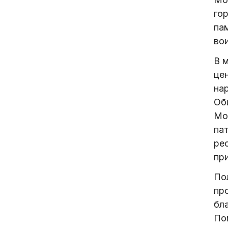
го
па
во
В 
це
на
Об
Мо
па
ре
пр
По
пр
бл
По