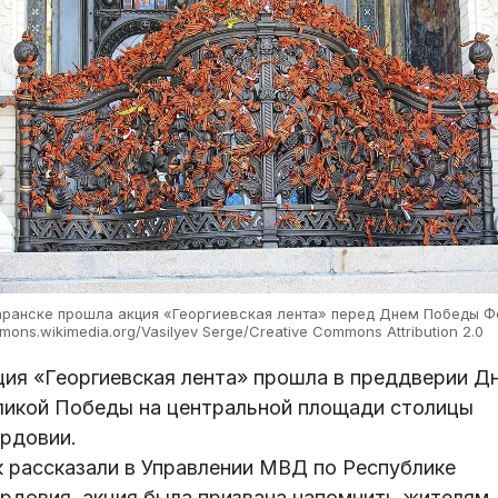
аранске прошла акция «Георгиевская лента» перед Днем Победы Ф
ons.wikimedia.org/Vasilyev Serge/Creative Commons Attribution 2.0
ция «Георгиевская лента» прошла в преддверии Д
ликой Победы на центральной площади столицы
рдовии.
к рассказали в Управлении МВД по Республике
рдовия, акция была призвана напомнить жителям