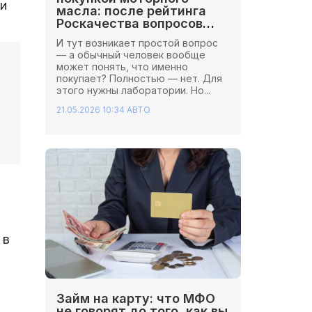
и
масла: после рейтинга
Роскачества вопросов
стало больше
И тут возникает простой вопрос
— а обычный человек вообще
может понять, что именно
покупает? Полностью — нет. Для
этого нужны лаборатории. Но...
21.05.2026 10:34
АВТО
 в
Займ на карту: что МФО
не говорят до того, как вы