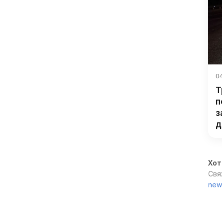
04
Т
п
з
д
Хот
Свя
new