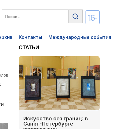
16
+
Архив
Контакты
Международные события
СТАТЬИ
олов
в
ти
Искусство без границ: в
Санкт-Петербурге
завершились