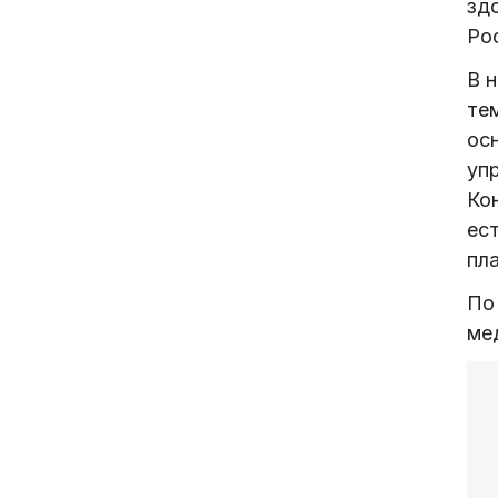
зд
Рос
В 
те
ос
уп
Ко
ес
пл
По
ме