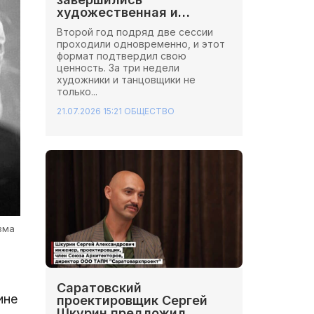
художественная и
хореографическая сессии
Второй год подряд две сессии
Школы Иннопрактики.
проходили одновременно, и этот
формат подтвердил свою
ценность. За три недели
художники и танцовщики не
только...
21.07.2026 15:21
ОБЩЕСТВО
зма
Саратовский
ине
проектировщик Сергей
Шкурин предложил