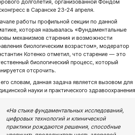
орового долголетия, организованной Фондом
конгресс в Саранске 23-24 апреля.
начале работы профильной секции по данной
матике, которая называлась «Фундаментальные
новы механизмов старения и возможности
равления биологическим возрастом», модератор
нстантин Котенко отметил, что старение — это
тественный биологический процесс, который
анируется отсрочить.
 его словам, данная задача является вызовом для
дицинской науки и практического здравоохранения
«На стыке фундаментальных исследований,
цифровых технологий и клинической
практики рождаются решения, способные
увеличить продолжительность здоровой