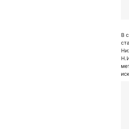
В 
ст
Ни
Н.
ме
иск