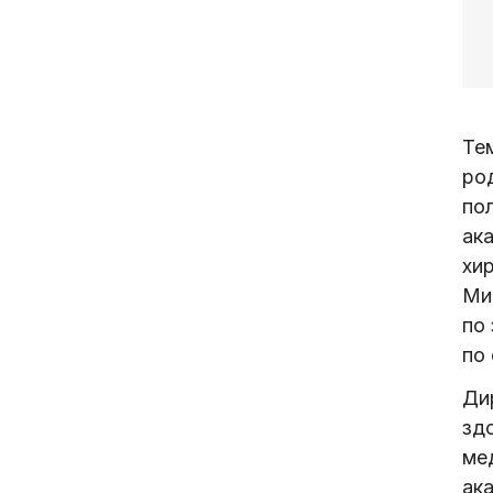
Те
ро
по
ак
хи
Ми
по
по
Ди
зд
ме
ак