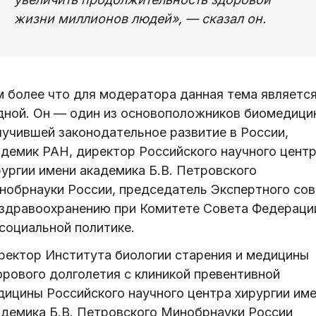
жизни миллионов людей», — сказал он.
м более что для модератора данная тема являетс
дной. Он — один из основоположников биомедици
лучившей законодательное развитие в России,
адемик РАН, директор Российского научного цент
рургии имени академика Б.В. Петровского
нобрнауки России, председатель Экспертного сов
 здравоохранению при Комитете Совета Федераци
 социальной политике.
ректор Института биологии старения и медицины
орового долголетия с клиникой превентивной
дицины Российского научного центра хирургии им
адемика Б.В. Петровского Минобрнауки России