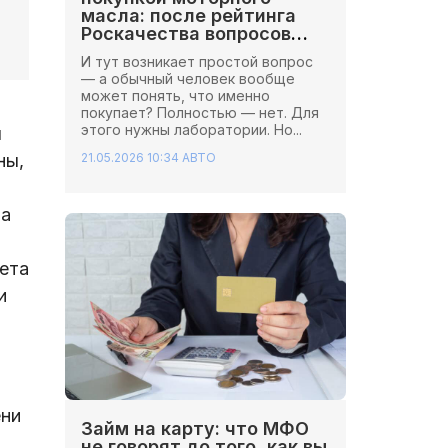
масла: после рейтинга
Роскачества вопросов
стало больше
И тут возникает простой вопрос
— а обычный человек вообще
может понять, что именно
покупает? Полностью — нет. Для
этого нужны лаборатории. Но...
я
21.05.2026 10:34
АВТО
ны,
ра
ета
и
ени
Займ на карту: что МФО
не говорят до того, как вы