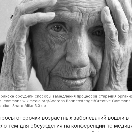
аранске обсудили способы замедления процессов старения органи
о: commons.wikimedia.org/Andreas Bohnenstengel/Creative Commons
ibution-Share Alike 3.0 de
просы отсрочки возрастных заболеваний вошли в
сло тем для обсуждения на конференции по медиц