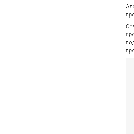
Ал
пр
Ст
пр
по
пр