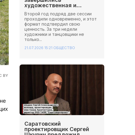
художественная и
хореографическая сессии
Второй год подряд две сессии
Школы Иннопрактики.
проходили одновременно, и этот
формат подтвердил свою
ценность. За три недели
художники и танцовщики не
только...
21.07.2026 15:21
ОБЩЕСТВО
C BY
не
щих
Саратовский
проектировщик Сергей
Шкурин предложил