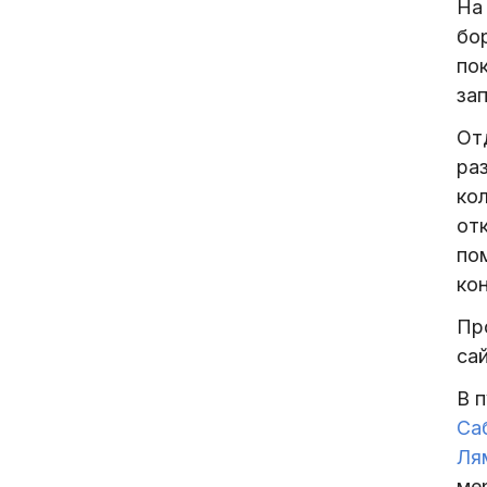
На
бор
по
зап
От
ра
ко
от
по
кон
Пр
са
В 
Са
Ля
ме