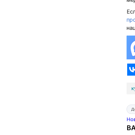
Ес
пр
на
к
Д
Но
В