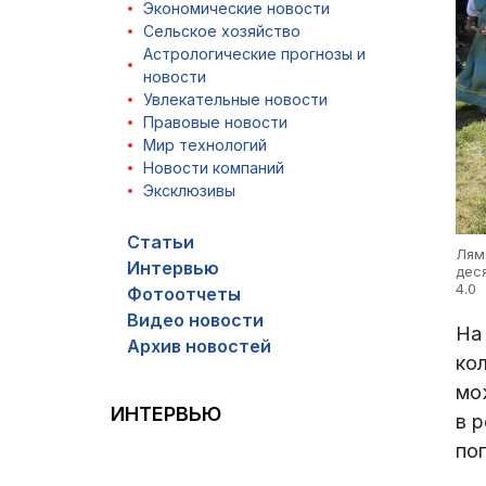
Экономические новости
Сельское хозяйство
Астрологические прогнозы и
новости
Увлекательные новости
Правовые новости
Мир технологий
Новости компаний
Эксклюзивы
Статьи
Лям
Интервью
дес
4.0
Фотоотчеты
Видео новости
На
Архив новостей
ко
мо
ИНТЕРВЬЮ
в 
по