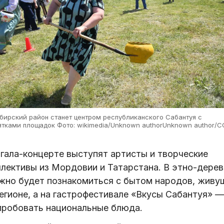
бирский район станет центром республиканского Сабантуя с
ятками площадок Фото: wikimedia/Unknown authorUnknown author/C
 гала-концерте выступят артисты и творческие
ллективы из Мордовии и Татарстана. В этно-дерев
жно будет познакомиться с бытом народов, живу
регионе, а на гастрофестивале «Вкусы Сабантуя» —
пробовать национальные блюда.