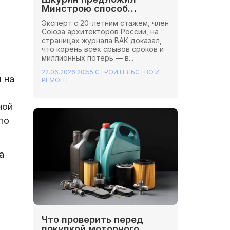
Минстрою способ
сэкономить миллионы на
Эксперт с 20-летним стажем, член
стройках
Союза архитекторов России, на
страницах журнала ВАК доказал,
что корень всех срывов сроков и
миллионных потерь — в...
22.06.2026 20:55
СТРОИТЕЛЬСТВО И
 на
РЕМОНТ
ной
по
а
Что проверить перед
покупкой моторного