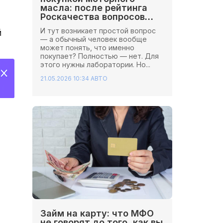
масла: после рейтинга
Роскачества вопросов
стало больше
И тут возникает простой вопрос
й
— а обычный человек вообще
может понять, что именно
покупает? Полностью — нет. Для
этого нужны лаборатории. Но...
21.05.2026 10:34
АВТО
Займ на карту: что МФО
не говорят до того, как вы