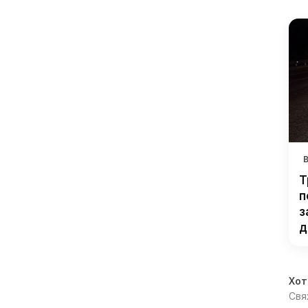
Т
п
з
д
Хот
Свя