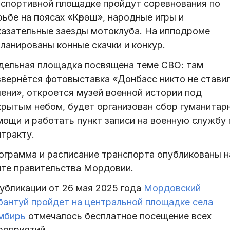
 спортивной площадке пройдут соревнования по
ьбе на поясах «Көрәш», народные игры и
казательные заезды мотоклуба. На ипподроме
ланированы конные скачки и конкур.
дельная площадка посвящена теме СВО: там
звернётся фотовыставка «Донбасс никто не ставил
лени», откроется музей военной истории под
крытым небом, будет организован сбор гуманитар
мощи и работать пункт записи на военную службу 
тракту.
ограмма и расписание транспорта опубликованы н
йте правительства Мордовии.
публикации от 26 мая 2025 года
Мордовский
бантуй пройдет на центральной площадке села
мбирь
отмечалось бесплатное посещение всех
роприятий.