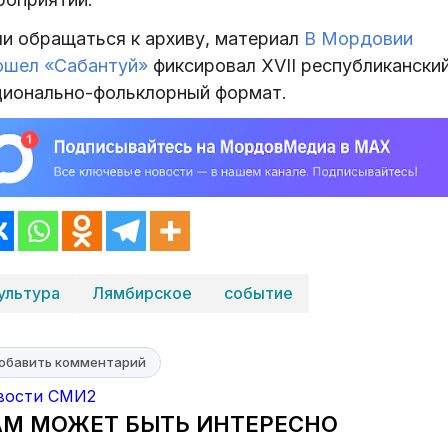
ли обращаться к архиву, материал
В Мордовии
ошел «Сабантуй»
фиксировал XVII республикански
ционально-фольклорный формат.
ультура
Лямбирское
событие
обавить комментарий
вости СМИ2
АМ МОЖЕТ БЫТЬ ИНТЕРЕСНО