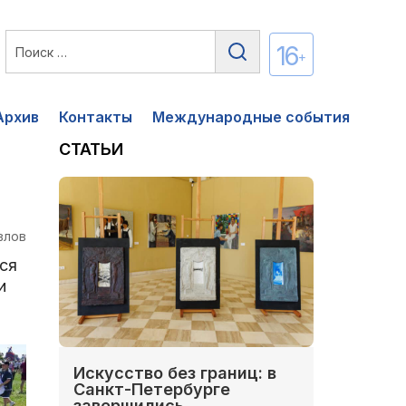
16
+
Архив
Контакты
Международные события
СТАТЬИ
влов
ся
и
Искусство без границ: в
Санкт-Петербурге
завершились