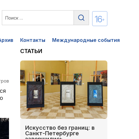
16
+
Архив
Контакты
Международные события
СТАТЬИ
тров
ся
о
Искусство без границ: в
Санкт-Петербурге
завершились