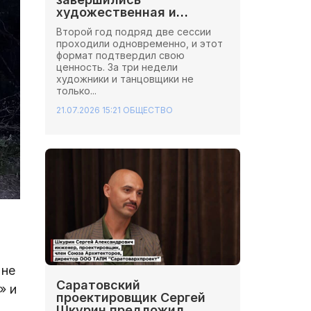
художественная и
хореографическая сессии
Второй год подряд две сессии
Школы Иннопрактики.
проходили одновременно, и этот
формат подтвердил свою
ценность. За три недели
художники и танцовщики не
только...
21.07.2026 15:21
ОБЩЕСТВО
 не
Саратовский
» и
проектировщик Сергей
Шкурин предложил