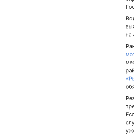
Го
Во
выя
на 
Ра
мо
мес
ра
«Р
обя
Ре
тре
Ес
сл
уж