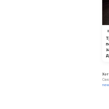
Т
п
з
д
Хот
Свя
new