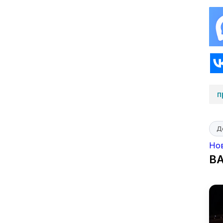
п
Д
Но
В