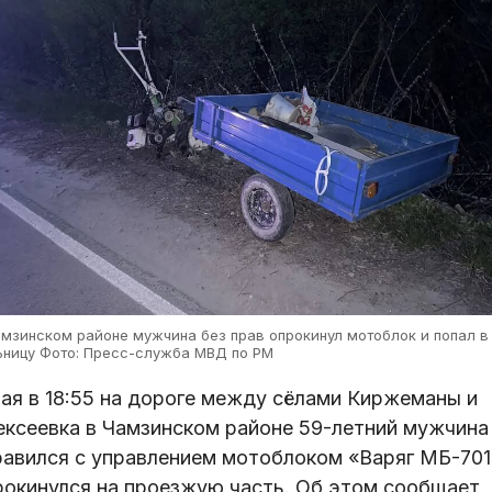
амзинском районе мужчина без прав опрокинул мотоблок и попал в
ьницу Фото: Пресс-служба МВД по РМ
мая в 18:55 на дороге между сёлами Киржеманы и
ексеевка в Чамзинском районе 59-летний мужчина
равился с управлением мотоблоком «Варяг МБ-701
рокинулся на проезжую часть. Об этом сообщает