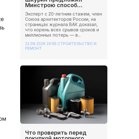
Минстрою способ
сэкономить миллионы на
Эксперт с 20-летним стажем, член
стройках
ке
Союза архитекторов России, на
страницах журнала ВАК доказал,
вь
что корень всех срывов сроков и
миллионных потерь — в...
22.06.2026 20:55
СТРОИТЕЛЬСТВО И
РЕМОНТ
бом
о
Что проверить перед
покупкой моторного