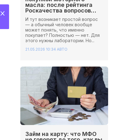
масла: после рейтинга
Роскачества вопросов
стало больше
И тут возникает простой вопрос
— а обычный человек вообще
может понять, что именно
покупает? Полностью — нет. Для
этого нужны лаборатории. Но...
21.05.2026 10:34
АВТО
Займ на карту: что МФО
не говорят до того, как вы