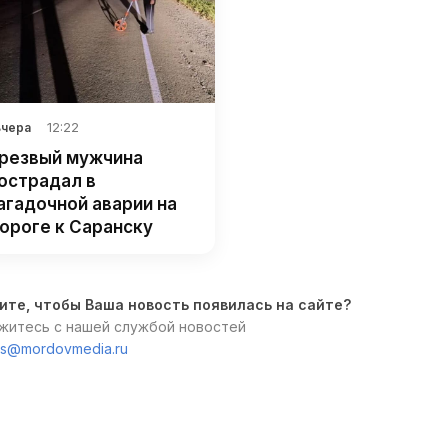
12:22
Вчера
резвый мужчина
острадал в
агадочной аварии на
ороге к Саранску
ите, чтобы Ваша новость появилась на сайте?
житесь с нашей службой новостей
s@mordovmedia.ru