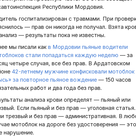
савтоинспекция Республики Мордовия.
дитель госпитализирован с травмами. При провер
снилось — прав он никогда не получал. Взята кро
анализ — результаты пока не известны.
нее мы писали как
в Мордовии пьяные водители
тоблоков стали попадаться каждую неделю
— за
яц четыре случая, все без прав. В Ардатовском
йоне
42-летнему мужчине конфисковали мотоблок
ысь» за повторное пьяное вождение
— 150 часов
зательных работ и два года без прав.
зультаты анализа крови определят — пьяный или
звый. Если пьяный и без прав — уголовная статья.
ли трезвый и без прав — административная. В лю
учае мотоблок на дороге без удостоверения — эт
е нарушение.