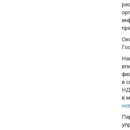
ре
ор
ин
пре
Ок
Го
На
вп
фис
в 
НД
в 
но
Па
уп