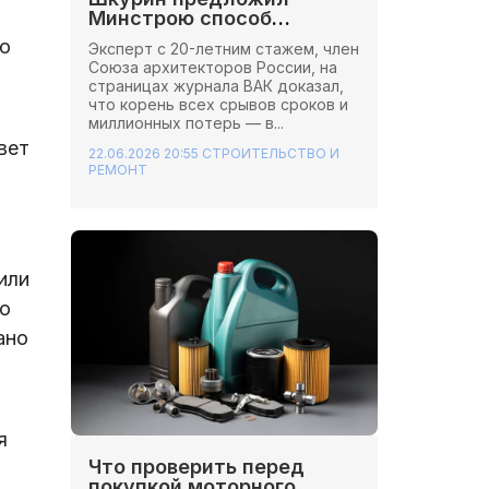
Минстрою способ
сэкономить миллионы на
ю
Эксперт с 20-летним стажем, член
стройках
Союза архитекторов России, на
страницах журнала ВАК доказал,
что корень всех срывов сроков и
миллионных потерь — в...
вет
22.06.2026 20:55
СТРОИТЕЛЬСТВО И
РЕМОНТ
или
о
ано
я
Что проверить перед
покупкой моторного