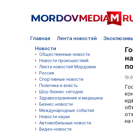
Главная
Лента новостей
Эксклюзив
Новости
Го
Общественные новости
на
Новости происшествий
по
Лента новостей Мордовии
Россия
19.0
Спортивные новости
Политика и власть
Го
Шоу-бизнес сегодня
ко
Здравоохранение и медицина
ид
Бизнес-новости
об
Международные события
от
Новости науки
на 
Автомобильные новости
Видео-новости