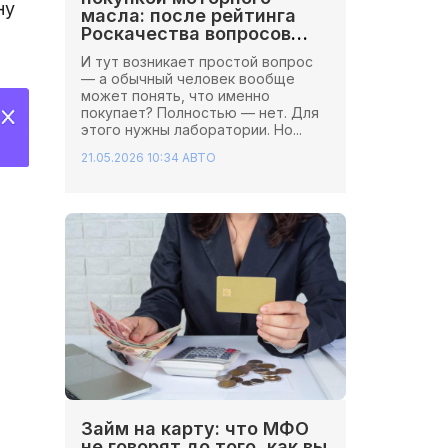
ну
масла: после рейтинга
Роскачества вопросов
стало больше
И тут возникает простой вопрос
— а обычный человек вообще
может понять, что именно
покупает? Полностью — нет. Для
этого нужны лаборатории. Но...
21.05.2026 10:34
АВТО
Займ на карту: что МФО
не говорят до того, как вы