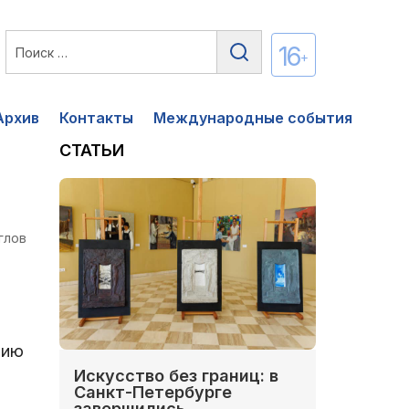
16
+
Архив
Контакты
Международные события
СТАТЬИ
глов
нию
Искусство без границ: в
Санкт-Петербурге
завершились