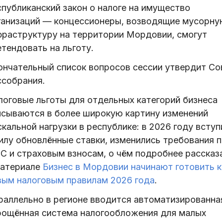
спубликанский закон о налоге на имущество
ганизаций — концессионеры, возводящие мусорну
фраструктуру на территории Мордовии, смогут
тендовать на льготу.
ончательный список вопросов сессии утвердит Со
ссобрания.
логовые льготы для отдельных категорий бизнеса
исываются в более широкую картину изменений
кальной нагрузки в республике: в 2026 году вступ
силу обновлённые ставки, изменились требования п
С и страховым взносам, о чём подробнее рассказ
материале
Бизнес в Мордовии начинают готовить к
вым налоговым правилам 2026 года
.
раллельно в регионе вводится автоматизированна
рощённая система налогообложения для малых