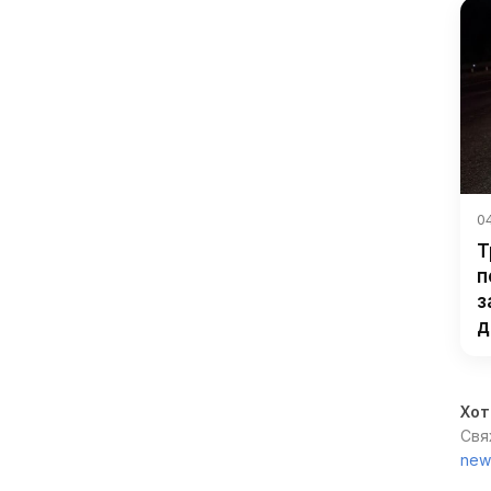
04
Т
п
з
д
Хот
Свя
new