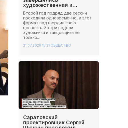
художественная и
хореографическая сессии
Второй год подряд две сессии
Школы Иннопрактики.
проходили одновременно, и этот
формат подтвердил свою
ценность. За три недели
художники и танцовщики не
только...
21.07.2026 15:21
ОБЩЕСТВО
Саратовский
проектировщик Сергей
Шкурин предложил