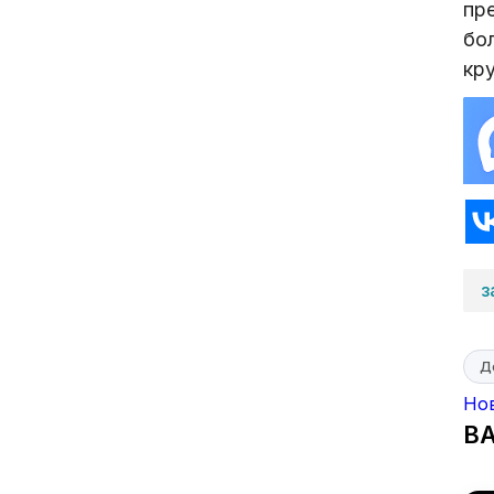
пр
бо
кру
з
Д
Но
В