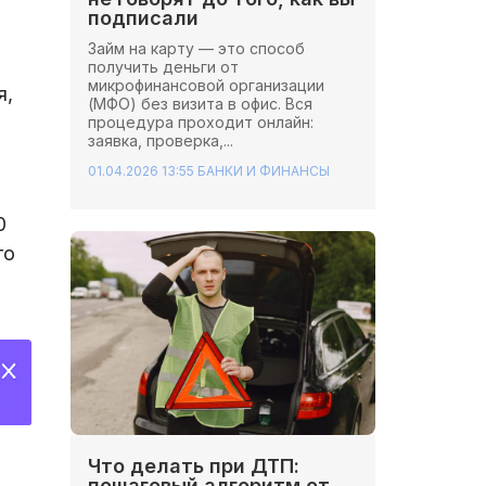
подписали
Займ на карту — это способ
получить деньги от
микрофинансовой организации
я,
(МФО) без визита в офис. Вся
процедура проходит онлайн:
заявка, проверка,...
01.04.2026 13:55
БАНКИ И ФИНАНСЫ
0
го
Что делать при ДТП:
пошаговый алгоритм от