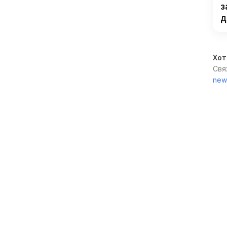
з
д
Хот
Свя
new