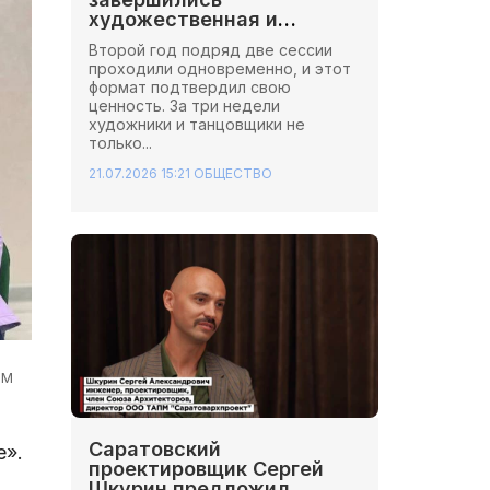
художественная и
хореографическая сессии
Второй год подряд две сессии
Школы Иннопрактики.
проходили одновременно, и этот
формат подтвердил свою
ценность. За три недели
художники и танцовщики не
только...
21.07.2026 15:21
ОБЩЕСТВО
РМ
Саратовский
е».
проектировщик Сергей
Шкурин предложил