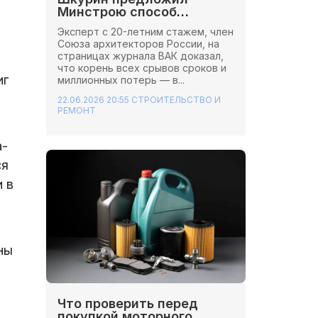
Минстрою способ
сэкономить миллионы на
Эксперт с 20-летним стажем, член
стройках
Союза архитекторов России, на
страницах журнала ВАК доказал,
что корень всех срывов сроков и
иг
миллионных потерь — в...
22.06.2026 20:55
СТРОИТЕЛЬСТВО И
РЕМОНТ
а-
ся
 в
ны
Что проверить перед
покупкой моторного