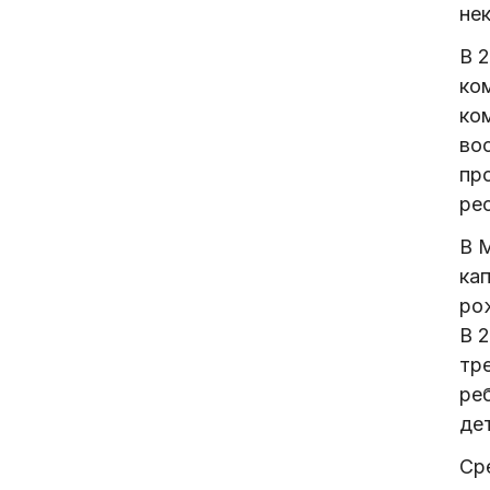
не
В 
ко
ко
во
пр
ре
В 
ка
ро
В 2
тре
реб
дет
Ср