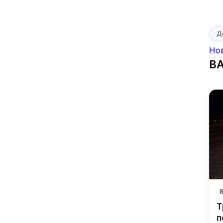
Д
Но
В
Т
п