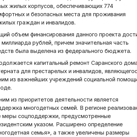
вых жилых корпусов, обеспечивающих 774
мфортных и безопасных места для проживания
жилых граждан и инвалидов.
щий объем финансирования данного проекта дост
4 миллиарда рублей, причем значительная часть
едств была выделена из федерального бюджета.
одолжается капитальный ремонт Саранского дом
терната для престарелых и инвалидов, являющего
ним из важнейших учреждений социальной помощи
роде.
ним из приоритетов деятельности является
ддержка многодетных семей. В регионе реализова
е меры соцподдержки, предусмотренные
езидентским указом. Расширено определение
ногодетная семья», а также увеличены размеры