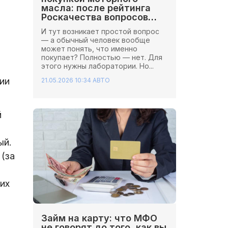
масла: после рейтинга
Роскачества вопросов
стало больше
И тут возникает простой вопрос
— а обычный человек вообще
может понять, что именно
покупает? Полностью — нет. Для
этого нужны лаборатории. Но...
ии
21.05.2026 10:34
АВТО
й
ый.
 (за
их
Займ на карту: что МФО
не говорят до того, как вы