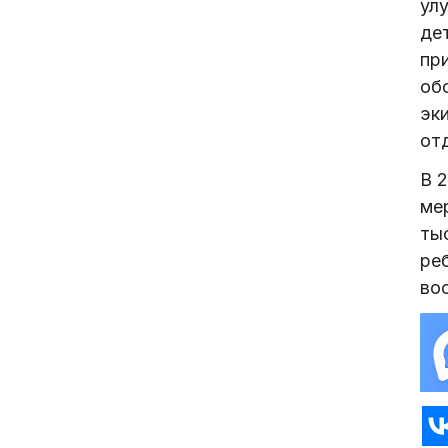
ул
де
пр
об
эк
от
В 
ме
ты
ре
во