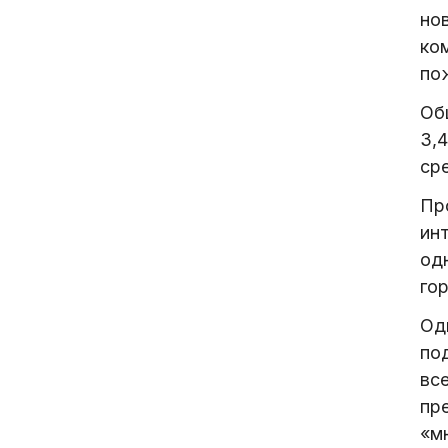
но
ко
по
Об
3,
ср
Пр
ин
од
го
Од
по
вс
пр
«м