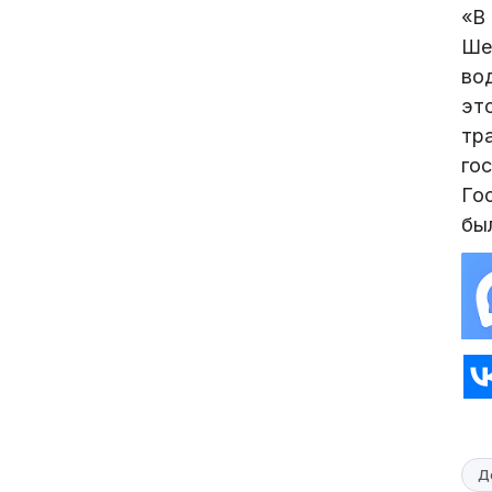
«В
Ше
во
это
тр
го
Го
бы
Д