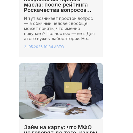
масла: после рейтинга
Роскачества вопросов
стало больше
И тут возникает простой вопрос
— а обычный человек вообще
может понять, что именно
покупает? Полностью — нет. Для
этого нужны лаборатории. Но...
21.05.2026 10:34
АВТО
Займ на карту: что МФО
не говорят до того, как вы