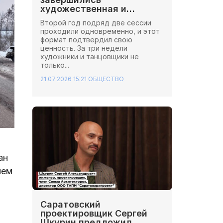
художественная и
хореографическая сессии
Второй год подряд две сессии
Школы Иннопрактики.
проходили одновременно, и этот
формат подтвердил свою
ценность. За три недели
художники и танцовщики не
только...
21.07.2026 15:21
ОБЩЕСТВО
ан
ием
Саратовский
проектировщик Сергей
Шкурин предложил