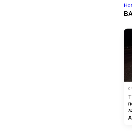
Но
В
04
Т
п
з
д