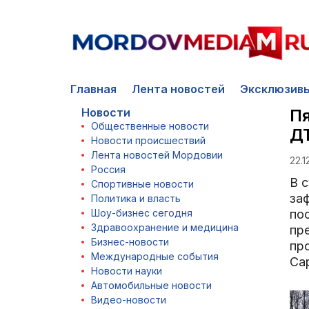
Главная
Лента новостей
Эксклюзив
Новости
Пя
Общественные новости
ДТ
Новости происшествий
Лента новостей Мордовии
22.1
Россия
В 
Спортивные новости
за
Политика и власть
Шоу-бизнес сегодня
по
Здравоохранение и медицина
пр
Бизнес-новости
пр
Международные события
Сар
Новости науки
Автомобильные новости
Видео-новости