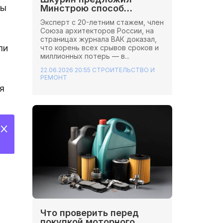
вы
Минстрою способ
сэкономить миллионы на
Эксперт с 20-летним стажем, член
стройках
Союза архитекторов России, на
страницах журнала ВАК доказал,
ли
что корень всех срывов сроков и
миллионных потерь — в...
22.06.2026 20:55
СТРОИТЕЛЬСТВО И
РЕМОНТ
я
Что проверить перед
покупкой моторного