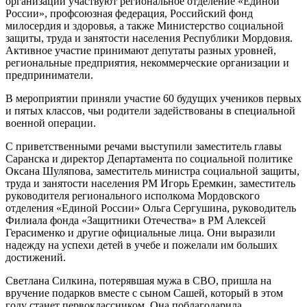
организации участвуют региональное отделение «Единой
России», профсоюзная федерация, Российский фонд
милосердия и здоровья, а также Министерство социальной
защиты, труда и занятости населения Республики Мордовия.
Активное участие принимают депутаты разных уровней,
региональные предприятия, некоммерческие организации и
предприниматели.
В мероприятии приняли участие 60 будущих учеников первых
и пятых классов, чьи родители задействованы в специальной
военной операции.
С приветственными речами выступили заместитель главы
Саранска и директор Департамента по социальной политике
Оксана Шуляпова, заместитель министра социальной защиты,
труда и занятости населения РМ Игорь Еремкин, заместитель
руководителя регионального исполкома Мордовского
отделения «Единой России» Ольга Сергушина, руководитель
Филиала фонда «Защитники Отечества» в РМ Алексей
Герасименко и другие официальные лица. Они выразили
надежду на успехи детей в учебе и пожелали им больших
достижений.
Светлана Силкина, потерявшая мужа в СВО, пришла на
вручение подарков вместе с сыном Сашей, который в этом
году станет первоклассником. Она поблагодарила