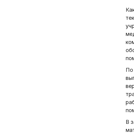
Ка
те
уч
ме
ко
об
по
По
вы
вер
тр
ра
по
В 
ма