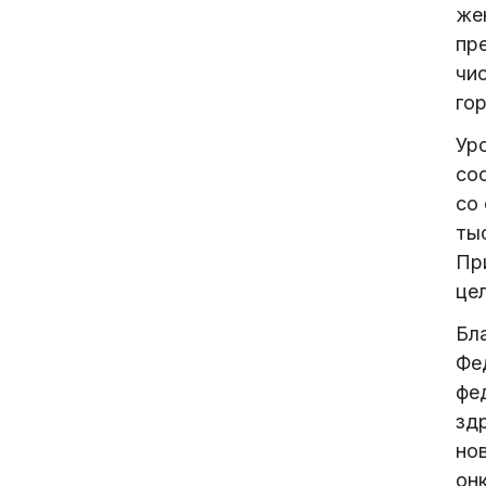
же
пр
чи
гор
Ур
сос
со
ты
Пр
це
Бл
Фе
фе
зд
но
он