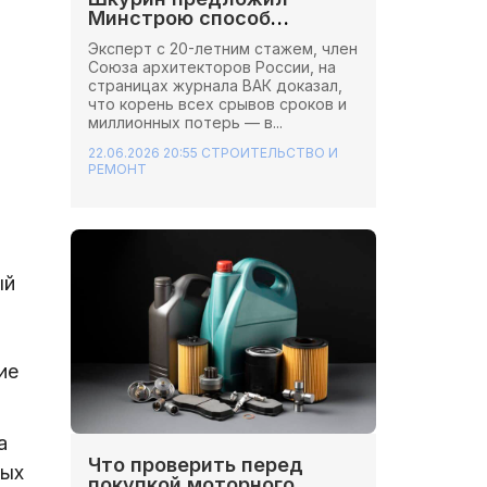
Минстрою способ
сэкономить миллионы на
Эксперт с 20-летним стажем, член
стройках
Союза архитекторов России, на
страницах журнала ВАК доказал,
что корень всех срывов сроков и
миллионных потерь — в...
22.06.2026 20:55
СТРОИТЕЛЬСТВО И
РЕМОНТ
ый
ие
а
Что проверить перед
вых
покупкой моторного