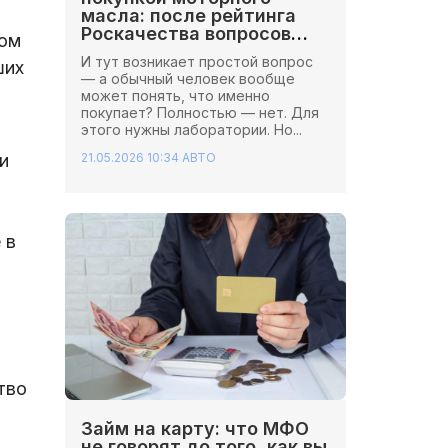
масла: после рейтинга
Роскачества вопросов
том
стало больше
И тут возникает простой вопрос
ших
— а обычный человек вообще
может понять, что именно
покупает? Полностью — нет. Для
этого нужны лаборатории. Но...
21.05.2026 10:34
АВТО
и
 в
тво
Займ на карту: что МФО
не говорят до того, как вы