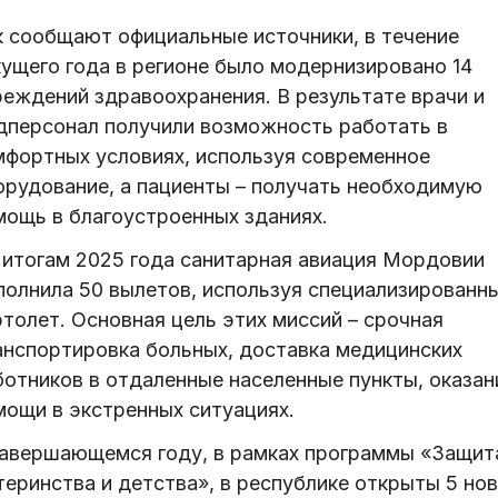
к сообщают официальные источники, в течение
кущего года в регионе было модернизировано 14
реждений здравоохранения. В результате врачи и
дперсонал получили возможность работать в
мфортных условиях, используя современное
орудование, а пациенты – получать необходимую
мощь в благоустроенных зданиях.
 итогам 2025 года санитарная авиация Мордовии
полнила 50 вылетов, используя специализированн
толет. Основная цель этих миссий – срочная
анспортировка больных, доставка медицинских
ботников в отдаленные населенные пункты, оказан
мощи в экстренных ситуациях.
завершающемся году, в рамках программы «Защит
теринства и детства», в республике открыты 5 но