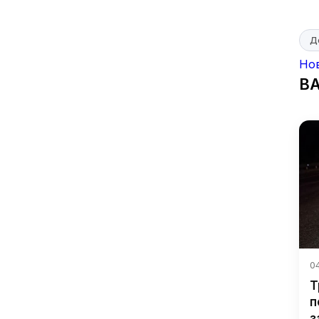
Д
Но
В
04
Т
п
з