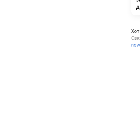
д
Хот
Свя
new