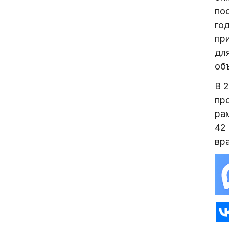
пос
го
пр
дл
об
В 
пр
ра
42
вра