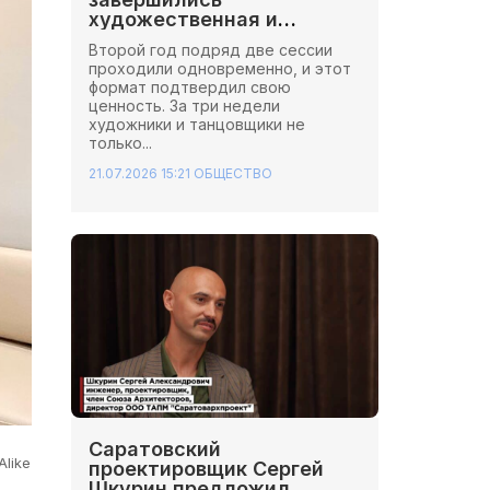
художественная и
хореографическая сессии
Второй год подряд две сессии
Школы Иннопрактики.
проходили одновременно, и этот
формат подтвердил свою
ценность. За три недели
художники и танцовщики не
только...
21.07.2026 15:21
ОБЩЕСТВО
Саратовский
like
проектировщик Сергей
Шкурин предложил