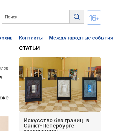
16
+
Архив
Контакты
Международные события
СТАТЬИ
олов
в
акже
Искусство без границ: в
Санкт-Петербурге
завершились