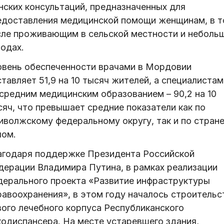
нских консультаций, предназначенных для
едоставления медицинской помощи женщинам, в 
сле проживающим в сельской местности и неболь
одах.
овень обеспеченности врачами в Мордовии
тавляет 51,9 на 10 тысяч жителей, а специалистам
 средним медицинским образованием – 90,2 на 10
сяч, что превышает средние показатели как по
иволжскому федеральному округу, так и по стране
лом.
агодаря поддержке Президента Российской
дерации Владимира Путина, в рамках реализации
дерального проекта «Развитие инфраструктуры
равоохранения», в этом году началось строительс
вого лечебного корпуса Республиканского
кодиспансера. На месте устаревшего здания,