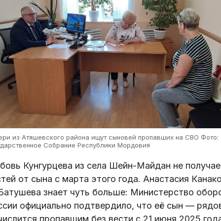
ери из Атяшевского района ищут сыновей пропавших на СВО Фото:
ударственное Собрание Республики Мордовия
бовь Кунгурцева из села Шейн-Майдан не получае
тей от сына с марта этого года. Анастасия Канак
 Батушева знает чуть больше: Министерство обор
ссии официально подтвердило, что её сын — рядо
числится пропавшим без вести с 21 июня 2025 года