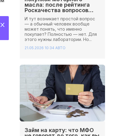
ом
масла: после рейтинга
Роскачества вопросов
стало больше
И тут возникает простой вопрос
— а обычный человек вообще
может понять, что именно
покупает? Полностью — нет. Для
этого нужны лаборатории. Но...
21.05.2026 10:34
АВТО
Займ на карту: что МФО
не говорят до того, как вы