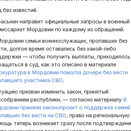
 без известий.
раськин направит официальные запросы в военный
миссариат Мордовии по каждому из обращений.
Мордовии семьи военнослужащих, пропавших без
ти, долгое время оставались без какой-либо
ддержки — чтобы получить выплаты, приходилось
ащаться в суд, как это описано в материале
окуратура в Мордовии помогла дочери без вести
опавшего участника СВО
.
туацию призван изменить закон, принятый
ссобранием республики, — согласно материалу
В
рдовии приняли законопроект о поддержке семей
опавших без вести на СВО
, право на региональную
мощь теперь возникает сразу после подтвержден