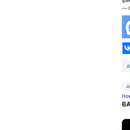
фа
— 
А
Д
Но
В