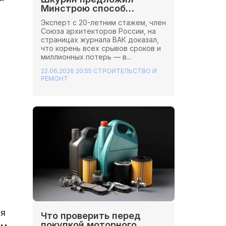
Минстрою способ
сэкономить миллионы на
Эксперт с 20-летним стажем, член
стройках
Союза архитекторов России, на
страницах журнала ВАК доказал,
что корень всех срывов сроков и
миллионных потерь — в...
22.06.2026 20:55
СТРОИТЕЛЬСТВО И
РЕМОНТ
ия
Что проверить перед
покупкой моторного