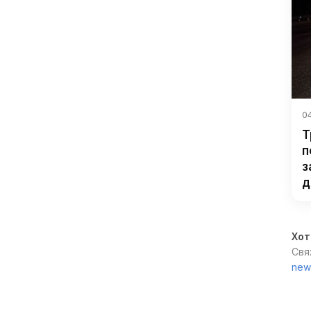
04
Т
п
з
д
Хот
Свя
new