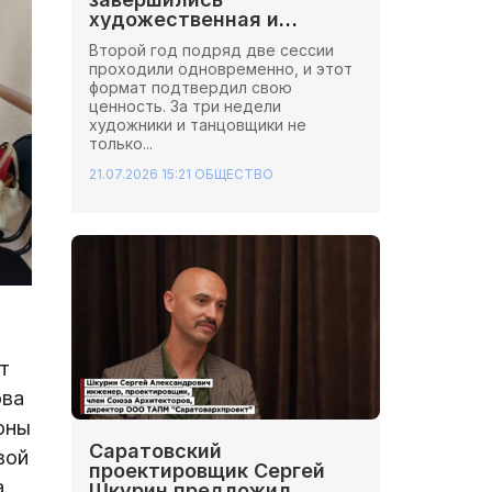
художественная и
хореографическая сессии
Второй год подряд две сессии
Школы Иннопрактики.
проходили одновременно, и этот
формат подтвердил свою
ценность. За три недели
художники и танцовщики не
только...
21.07.2026 15:21
ОБЩЕСТВО
т
ова
оны
Саратовский
вой
проектировщик Сергей
.
Шкурин предложил