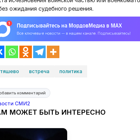
кта исчезновения воинской частью или военкомат
без ожидания судебного решения.
тяшево
встреча
политика
обавить комментарий
вости СМИ2
АМ МОЖЕТ БЫТЬ ИНТЕРЕСНО