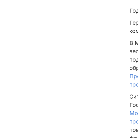
Год
Ге
ко
В 
вес
по
обр
Пр
пр
Си
Го
Мо
пр
по