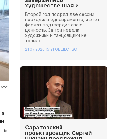
художественная и
хореографическая сессии
Второй год подряд две сессии
Школы Иннопрактики.
проходили одновременно, и этот
формат подтвердил свою
ценность. За три недели
художники и танцовщики не
только...
21.07.2026 15:21
ОБЩЕСТВО
ото:
 а
ии
Саратовский
ать
проектировщик Сергей
Шкурин предложил