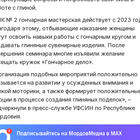
оте с глиной.
ИК № 2 гончарная мастерская действует с 2023 го
агодаря этому, отбывающие наказание женщины
гут освоить навыки работы с гончарным кругом и
здавать глиняные сувенирные изделия. После
вершения семинара многие изъявили желание
сещать кружок «Гончарное дело».
рганизация подобных мероприятий положительно
азывается на развитии у осужденных внимания и
лкой моторики, а также формирует положительны
оции в процессе создания глиняных поделок», –
дчеркнули в пресс-службе УФСИН по Республике
рдовия.