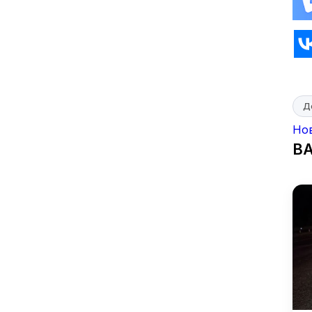
Д
Но
В