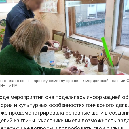
тер-класс по гончарному ремеслу прошел в мордовской колонии Ф
ИН по РМ
ходе мероприятия она поделилась информацией об
ории и культурных особенностях гончарного дела,
кже продемонстрировала основные шаги в создан
делий из глины. Участники имели возможность зад
тересующие вопросы и попробовать свои силы в