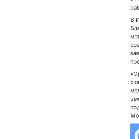
раб
В 
Бл
мо
со
за
по
«О
ск
ме
эм
по
Мо