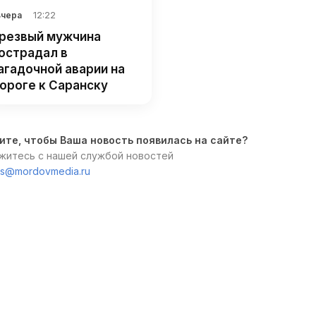
12:22
Вчера
резвый мужчина
острадал в
агадочной аварии на
ороге к Саранску
ите, чтобы Ваша новость появилась на сайте?
житесь с нашей службой новостей
s@mordovmedia.ru