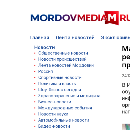
Главная
Лента новостей
Эксклюзив
Новости
Ма
Общественные новости
р
Новости происшествий
п
Лента новостей Мордовии
Россия
24.1
Спортивные новости
Политика и власть
В 
Шоу-бизнес сегодня
об
Здравоохранение и медицина
ин
Бизнес-новости
ор
Международные события
на
Новости науки
Автомобильные новости
Видео-новости