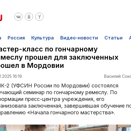
ы
Россия
Культура
Видео-новости
Статьи
стер-класс по гончарному
емеслу прошел для заключенных
рошел в Мордовии
2.2025 16:19
Василий Сок
ИК-2 (УФСИН России по Мордовии) состоялся
учающий семинар по гончарному ремеслу. По
формации пресс-центра учреждения, его
ганизовала заключенная, завершившая обучение п
правлению «Начала гончарного мастерства».