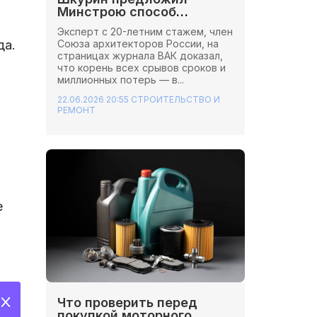
Минстрою способ
сэкономить миллионы на
Эксперт с 20-летним стажем, член
стройках
Союза архитекторов России, на
да.
страницах журнала ВАК доказал,
что корень всех срывов сроков и
миллионных потерь — в...
22.06.2026 20:55
СТРОИТЕЛЬСТВО И
РЕМОНТ
е
Что проверить перед
покупкой моторного