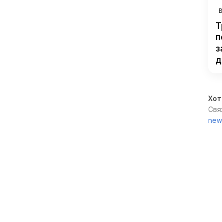
Т
п
з
д
Хот
Свя
new