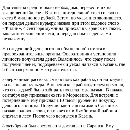
Для защиты средств было необходимо перевести их на
«защищенный» счет. В итоге, потерпевший снял со своего
счета 6 миллионов рублей. Затем, по указанию звонившего,
он передал деньги курьеру, назвав при этом кодовое слово
«Филин». 4 сентября мужчина приехал в Саранск на такси,
заказанном мошенниками, и передал пакет с деньгами
незнакомцу.
На следующий день, осознав обман, он обратился в
правоохранительные органы. Оперативники установили
личность получателя денег. Выяснилось, что сразу после
получения денег, подозреваемый уехал на такси в Казань, где
и был задержан по месту жительства.
Задержанный рассказал, что в поисках работы, он наткнулся
на вакансию курьера. В переписке с работодателем он узнал,
что его задачей было забирать посылки с деньгами. В начале
сентября ему приказали ехать в Мордовию. Для встречи с
потерпевшим ему прислали 10 тысяч рублей на покупку
делового костюма. Получив пакет с деньгами в Саранске,
назвав кодовое слово, он вывез их в Лямбирский район и
спрятал в лесу. После чего вернулся в Казань.
8 октября он был арестован и доставлен в Саранск. Ему