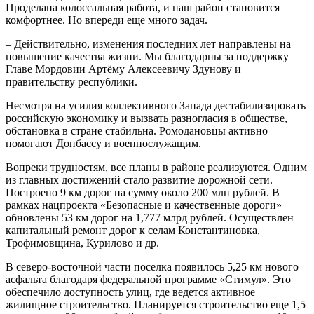
Проделана колоссальная работа, и наш район становится
комфортнее. Но впереди еще много задач.
– Действительно, изменения последних лет направлены на
повышение качества жизни. Мы благодарны за поддержку
Главе Мордовии Артёму Алексеевичу Здунову и
правительству республики.
Несмотря на усилия коллективного Запада дестабилизировать
российскую экономику и вызвать разногласия в обществе,
обстановка в стране стабильна. Ромодановцы активно
помогают Донбассу и военнослужащим.
Вопреки трудностям, все планы в районе реализуются. Одним
из главных достижений стало развитие дорожной сети.
Построено 9 км дорог на сумму около 200 млн рублей. В
рамках нацпроекта «Безопасные и качественные дороги»
обновлены 53 км дорог на 1,777 млрд рублей. Осуществлен
капитальный ремонт дорог к селам Константиновка,
Трофимовщина, Курилово и др.
В северо-восточной части поселка появилось 5,25 км нового
асфальта благодаря федеральной программе «Стимул». Это
обеспечило доступность улиц, где ведется активное
жилищное строительство. Планируется строительство еще 1,5