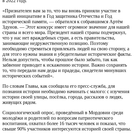
в 2022 году.
«Признателен вам за то, что вы вновь приняли участие в
нашей инициативе в Год защитника Отечества и Год
исторической памяти, — обратился к собравшимся Артём
Здунов. — Этот конкурс имеет огромное значение для нашей
страны и всего мира. Президент нашей страны подчеркнул,
что у нас нет враждебных стран, а есть правительства,
занимающие недружественную позицию. Поэтому
необходимо стремиться привлекать людей на свою сторону, а
для этого нужны знания и убедительные исторические факты.
Нельзя допустить, чтобы прошлое было забыто, так как
забвение приводит к искажению истории. Важно сохранять
то, что передали нам деды и прадеды, свидетели минувших
исторических событий».
По словам Главы, как сообщила его пресс-служба, для
познания истории необходимо начинать с малого: с изучения
истории своей улицы, посёлка, города, рассказов о людях,
живущих рядом.
Социологический опрос, проведённый в Мордовии среди
молодёжи и родителей по вопросам патриотического
воспитания, охватил более 16 тысяч человек и показал, что
свыше 90% участников интересуются историей своей страны.