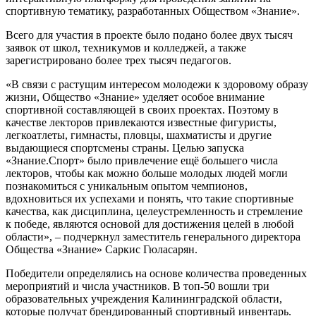
спортивную тематику, разработанных Обществом «Знание».
Всего для участия в проекте было подано более двух тысяч
заявок от школ, техникумов и колледжей, а также
зарегистрировано более трех тысяч педагогов.
«В связи с растущим интересом молодежи к здоровому образу
жизни, Общество «Знание» уделяет особое внимание
спортивной составляющей в своих проектах. Поэтому в
качестве лекторов привлекаются известные фигуристы,
легкоатлеты, гимнасты, пловцы, шахматисты и другие
выдающиеся спортсмены страны. Целью запуска
«Знание.Спорт» было привлечение ещё большего числа
лекторов, чтобы как можно больше молодых людей могли
познакомиться с уникальным опытом чемпионов,
вдохновиться их успехами и понять, что такие спортивные
качества, как дисциплина, целеустремленность и стремление
к победе, являются основой для достижения целей в любой
области», – подчеркнул заместитель генерального директора
Общества «Знание» Саркис Гюласарян.
Победители определялись на основе количества проведенных
мероприятий и числа участников. В топ-50 вошли три
образовательных учреждения Калининградской области,
которые получат брендированный спортивный инвентарь.