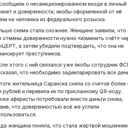
 сообщили о несанкционированном входе в личный
бинет и доверенности, якобы оформленной от её
ни на человека из федерального розыска.
льше схема стала сложнее. Женщине заявили, что
я отмены доверенности нужно «изменить счёт» че
нЦЕРТ, а затем убедили подтвердить, что она не
нансирует преступников.
сле этого с ней связался уже якобы сотрудник ФС
сказал, что необходимо задекларировать все день
тоге жительница Саранска сняла со счетов более 
н рублей и перевела их по присланному QR-коду.
зже аферисты потребовали внести деньги снова,
явив, что доверенностью всё же успели
спользоваться.
гда женщина поняла, что стала жертвой мошенник