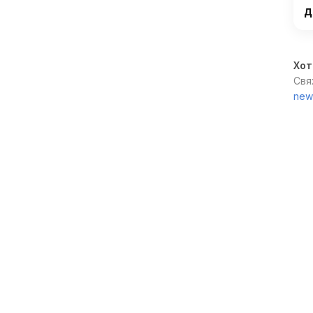
д
Хот
Свя
new