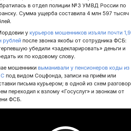
обратилась в отдел полиции №3 УМВД России по
ранску. Сумма ущерба составила 4 млн 597 тысяч
блей.
Мордовии у
курьеров мошенников изъяли почти 1,9
н рублей
после звонка якобы от сотрудника ФСБ:
терпевшую убедили «задекларировать» деньги и
редать их по кодовому слову.
мае мошенники
выманивали у пенсионеров коды из
МС
под видом Соцфонда, записи на приём или
ставки письма курьером; в одной из схем разговор
ем переходил к взлому «Госуслуг» и звонкам от
ени ФСБ.