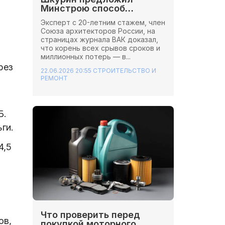
Минстрою способ
сэкономить миллионы на
Эксперт с 20-летним стажем, член
стройках
Союза архитекторов России, на
страницах журнала ВАК доказал,
что корень всех срывов сроков и
миллионных потерь — в...
рез
22.06.2026 20:55
СТРОИТЕЛЬСТВО И
РЕМОНТ
Б.
ги.
4,5
Что проверить перед
ов,
покупкой моторного