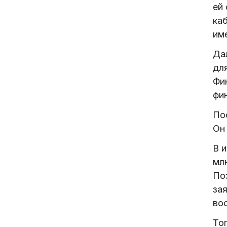
ей
ка
име
Да
дл
Фи
фи
По
Он 
В и
мл
По
за
во
То