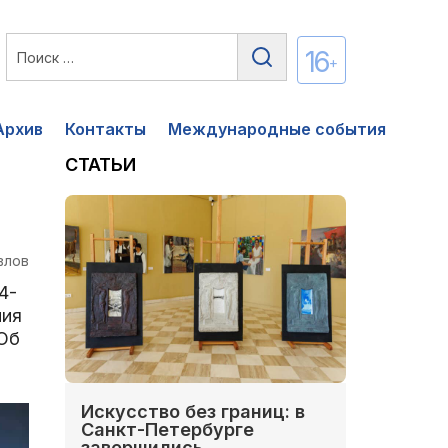
16
+
Архив
Контакты
Международные события
СТАТЬИ
влов
4-
ния
 Об
Искусство без границ: в
Санкт-Петербурге
завершились