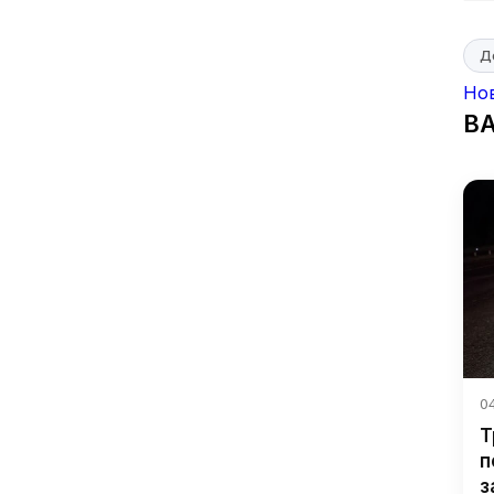
Д
Но
В
04
Т
п
з