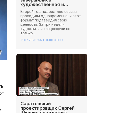
художественная и
хореографическая сессии
Второй год подряд две сессии
Школы Иннопрактики.
проходили одновременно, и этот
формат подтвердил свою
ценность. За три недели
художники и танцовщики не
только...
21.07.2026 15:21
ОБЩЕСТВО
ть
от
Саратовский
проектировщик Сергей
м
Шкурин предложил