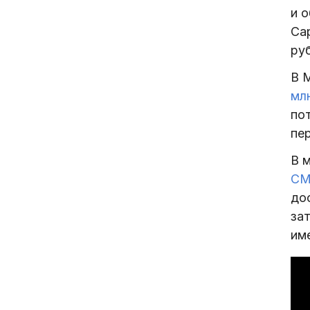
и 
Са
ру
В 
мл
по
пе
В 
С
до
зат
им