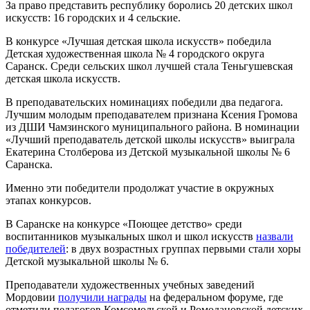
За право представить республику боролись 20 детских школ
искусств: 16 городских и 4 сельские.
В конкурсе «Лучшая детская школа искусств» победила
Детская художественная школа № 4 городского округа
Саранск. Среди сельских школ лучшей стала Теньгушевская
детская школа искусств.
В преподавательских номинациях победили два педагога.
Лучшим молодым преподавателем признана Ксения Громова
из ДШИ Чамзинского муниципального района. В номинации
«Лучший преподаватель детской школы искусств» выиграла
Екатерина Столберова из Детской музыкальной школы № 6
Саранска.
Именно эти победители продолжат участие в окружных
этапах конкурсов.
В Саранске на конкурсе «Поющее детство» среди
воспитанников музыкальных школ и школ искусств
назвали
победителей
: в двух возрастных группах первыми стали хоры
Детской музыкальной школы № 6.
Преподаватели художественных учебных заведений
Мордовии
получили награды
на федеральном форуме, где
отметили педагогов Комсомольской и Ромодановской детских