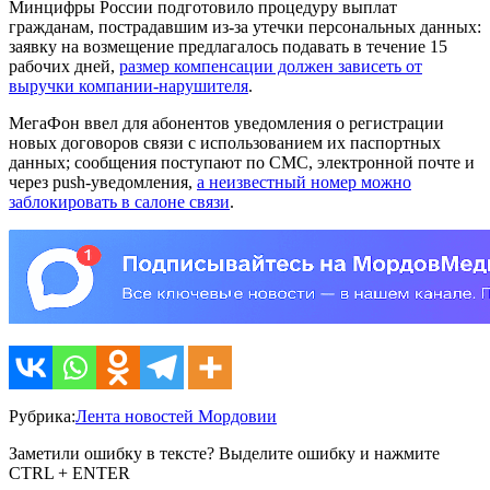
Минцифры России подготовило процедуру выплат
гражданам, пострадавшим из-за утечки персональных данных:
заявку на возмещение предлагалось подавать в течение 15
рабочих дней,
размер компенсации должен зависеть от
выручки компании-нарушителя
.
МегаФон ввел для абонентов уведомления о регистрации
новых договоров связи с использованием их паспортных
данных; сообщения поступают по СМС, электронной почте и
через push-уведомления,
а неизвестный номер можно
заблокировать в салоне связи
.
Рубрика:
Лента новостей Мордовии
Заметили ошибку в тексте? Выделите ошибку и нажмите
CTRL + ENTER