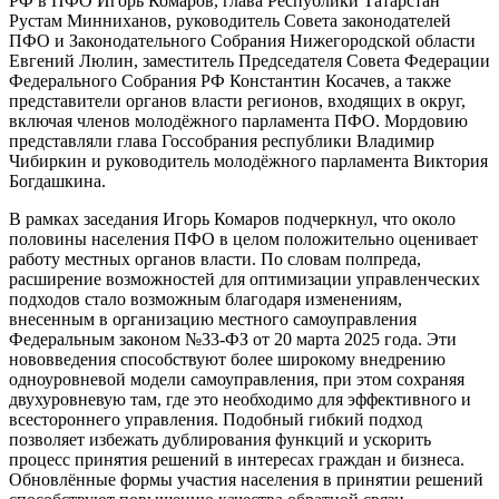
РФ в ПФО Игорь Комаров, глава Республики Татарстан
Рустам Минниханов, руководитель Совета законодателей
ПФО и Законодательного Собрания Нижегородской области
Евгений Люлин, заместитель Председателя Совета Федерации
Федерального Собрания РФ Константин Косачев, а также
представители органов власти регионов, входящих в округ,
включая членов молодёжного парламента ПФО. Мордовию
представляли глава Госсобрания республики Владимир
Чибиркин и руководитель молодёжного парламента Виктория
Богдашкина.
В рамках заседания Игорь Комаров подчеркнул, что около
половины населения ПФО в целом положительно оценивает
работу местных органов власти. По словам полпреда,
расширение возможностей для оптимизации управленческих
подходов стало возможным благодаря изменениям,
внесенным в организацию местного самоуправления
Федеральным законом №33-ФЗ от 20 марта 2025 года. Эти
нововведения способствуют более широкому внедрению
одноуровневой модели самоуправления, при этом сохраняя
двухуровневую там, где это необходимо для эффективного и
всестороннего управления. Подобный гибкий подход
позволяет избежать дублирования функций и ускорить
процесс принятия решений в интересах граждан и бизнеса.
Обновлённые формы участия населения в принятии решений