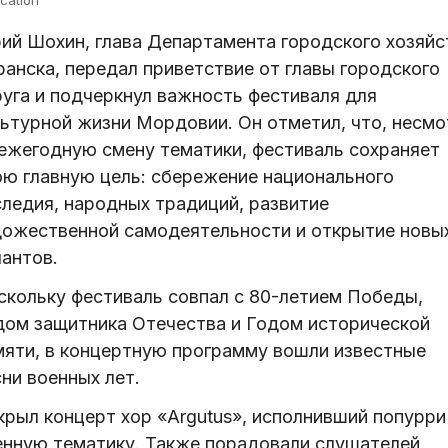
ий Шохин, глава Департамента городского хозяйс
ранска, передал приветствие от главы городского
руга и подчеркнул важность фестиваля для
льтурной жизни Мордовии. Он отметил, что, несмо
 ежегодную смену тематики, фестиваль сохраняет
ою главную цель: сбережение национального
следия, народных традиций, развитие
дожественной самодеятельности и открытие новы
лантов.
скольку фестиваль совпал с 80-летием Победы,
дом защитника Отечества и Годом исторической
мяти, в концертную программу вошли известные
ни военных лет.
крыл концерт хор «Argutus», исполнивший попурри
енную тематику. Также порадовали слушателей