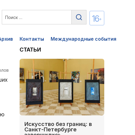
16
+
Архив
Контакты
Международные события
СТАТЬИ
олов
ших
ую
Искусство без границ: в
Санкт-Петербурге
завершились