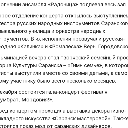
полнении ансамбля «Радоница» подпевал весь зал.
орое отделение концерта открылось выступление
кестра русских народных инструментов Саранског
зыкального училища и оркестра народных
струментов. В их исполнении прозвучали русская-
родная «Калинка» и «Ромалеска» Веры Городовско
льминацией вечера стал творческий семейный про
орца Культуры Саранска – «Гимн семье», в которо
тисты выступили вместе со своими детьми, а сам
ому участнику было всего несколько месяцев.
декабря состоится гала-концерт фестиваля
умбрат, Мордовия!».
ред концертом проходила выставка декоративно-
икладного искусства «Саранск мастеровой». Такж
стоялся показ мод от саранских дизайнеров.