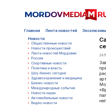
Главная
Лента новостей
Эксклюзив
Новости
Са
Общественные новости
се
Новости происшествий
Лента новостей Мордовии
24.1
Россия
За
Спортивные новости
пр
Политика и власть
Шоу-бизнес сегодня
ре
Здравоохранение и медицина
ар
Бизнес-новости
Мо
Международные события
«В
Новости науки
пал
Автомобильные новости
не
Видео-новости