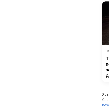
Т
п
з
д
Хот
Свя
new