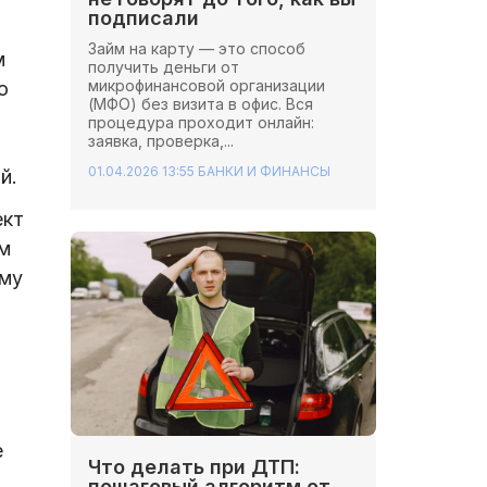
подписали
Займ на карту — это способ
м
получить деньги от
микрофинансовой организации
о
(МФО) без визита в офис. Вся
процедура проходит онлайн:
заявка, проверка,...
01.04.2026 13:55
БАНКИ И ФИНАНСЫ
й.
ект
м
ому
е
Что делать при ДТП:
пошаговый алгоритм от