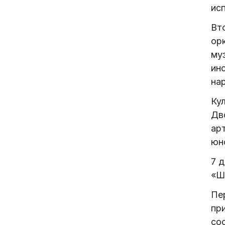
ис
Вт
ор
му
ин
на
Ку
Дв
ар
юн
7 
«Ш
Пе
пр
со