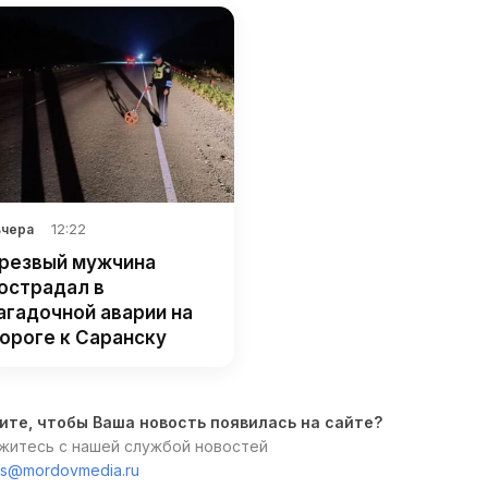
12:22
Вчера
резвый мужчина
острадал в
агадочной аварии на
ороге к Саранску
ите, чтобы Ваша новость появилась на сайте?
житесь с нашей службой новостей
s@mordovmedia.ru