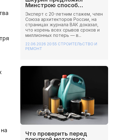
Минстрою способ
сэкономить миллионы на
тва
Эксперт с 20-летним стажем, член
стройках
Союза архитекторов России, на
страницах журнала ВАК доказал,
что корень всех срывов сроков и
миллионных потерь — в...
тря
22.06.2026 20:55
СТРОИТЕЛЬСТВО И
РЕМОНТ
х
 на
Что проверить перед
покупкой моторного