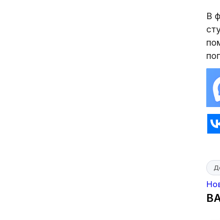
В 
ст
по
по
Д
Но
В