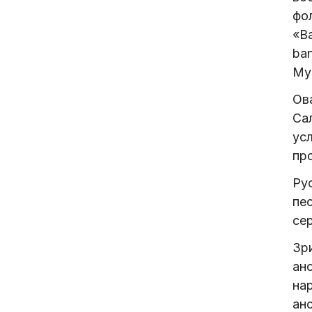
фо
«В
ba
Му
Ов
Са
усл
про
Ру
пес
се
Зр
ан
на
анс