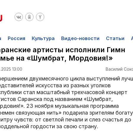
ы
Россия
Культура
Видео-новости
Статьи
ранские артисты исполнили Гимн
мье на «Шумбрат, Мордовия!»
1.2025 13:00
Василий Сок
вершением двухмесячного цикла выступлений луч
едставителей искусства из разных уголков
спублики стал масштабный трехчасовой концерт
тистов Саранска под названием «Шумбрат,
рдовия!». 23 ноября музыкальная программа
ремен связующая нить» подарила зрителям богат
итру чувств: от светлой печали и слез счастья до
поддельной гордости за свою страну.