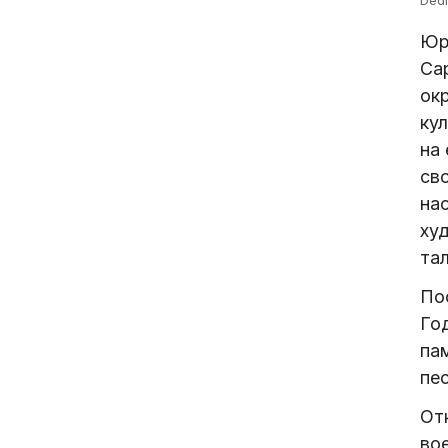
Юр
Са
ок
ку
на
св
на
ху
та
По
Го
па
пес
От
во