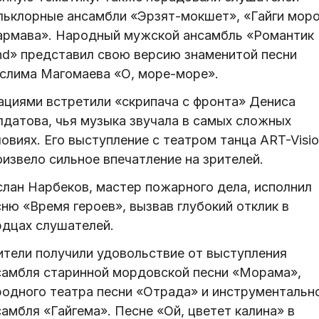
льклорные ансамбли «Эрзят-мокшет», «Гайги моро
армава». Народный мужской ансамбль «Романтик
nd» представил свою версию знаменитой песни
слима Магомаева «О, море-море».
ациями встретили «скрипача с фронта» Дениса
лдатова, чья музыка звучала в самых сложных
овиях. Его выступление с театром танца ART-Visi
извело сильное впечатление на зрителей.
слан Нарбеков, мастер пожарного дела, исполнил
ню «Время героев», вызвав глубокий отклик в
рдцах слушателей.
ители получили удовольствие от выступления
самбля старинной мордовской песни «Морама»,
родного театра песни «Отрада» и инструментальн
амбля «Гайгема». Песне «Ой, цветет калина» в