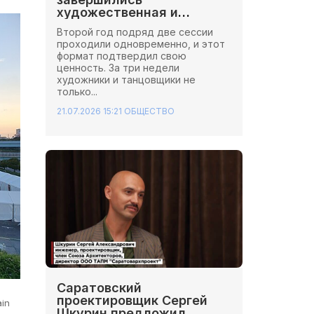
художественная и
хореографическая сессии
Второй год подряд две сессии
Школы Иннопрактики.
проходили одновременно, и этот
формат подтвердил свою
ценность. За три недели
художники и танцовщики не
только...
21.07.2026 15:21
ОБЩЕСТВО
Саратовский
проектировщик Сергей
in
Шкурин предложил