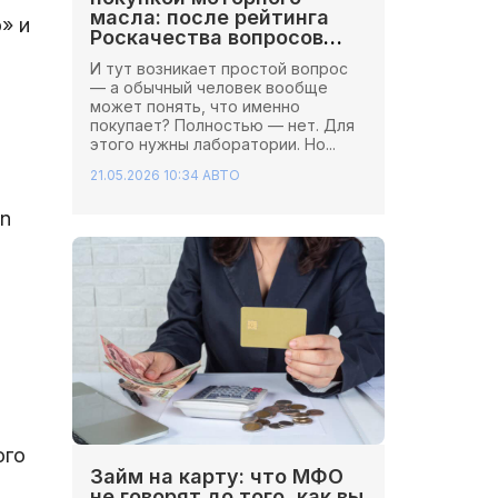
масла: после рейтинга
» и
Роскачества вопросов
стало больше
И тут возникает простой вопрос
— а обычный человек вообще
может понять, что именно
покупает? Полностью — нет. Для
этого нужны лаборатории. Но...
21.05.2026 10:34
АВТО
on
ого
Займ на карту: что МФО
не говорят до того, как вы