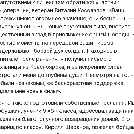
напутствием к лицеистам обратился участник
ецоперации, ветеран Виталий Косолапов. «Ваши
сточки имеют огромное значение, они бесценны, —
черкнул он. – Вы, юные труженики тыла, вносите
щественный вклад в приближение общей Победы. 
ожные моменты на передовой ваши письма
ддерживают боевой дух солдат. Находясь в
питале после ранения, я получил письмо от
ольницы из Красноярска, и ее искренние слова
строгали меня до глубины души. Несмотря на то, ч
 были незнакомы, ее бескорыстная поддержка
идала мне новые силы».
бята также подготовили собственные послания. И
рбушкин, ученик 9 «б» класса, адресовал защитни
желания благополучного возвращения домой. Его
варищ по классу, Кирилл Шаранов, пожелал бойца