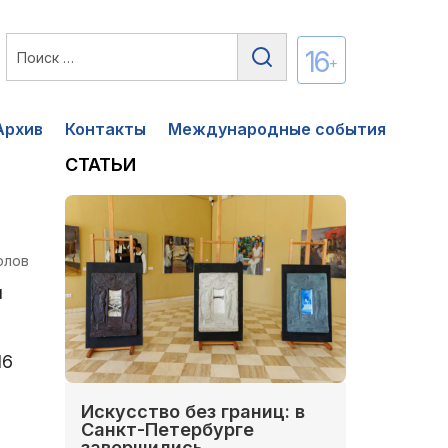
16
+
Архив
Контакты
Международные события
СТАТЬИ
олов
я
16
Искусство без границ: в
Санкт-Петербурге
завершились