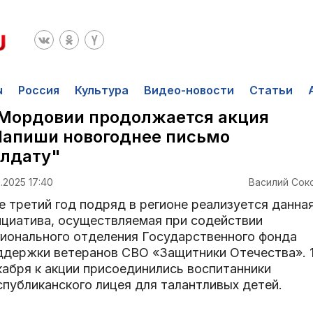
ы
Россия
Культура
Видео-новости
Статьи
Мордовии продолжается акция
Напиши новогоднее письмо
олдату"
2.2025 17:40
Василий Сок
е третий год подряд в регионе реализуется данна
ициатива, осуществляемая при содействии
гионального отделения Государственного фонда
ддержки ветеранов СВО «Защитники Отечества». 
кабря к акции присоединились воспитанники
спубликанского лицея для талантливых детей.