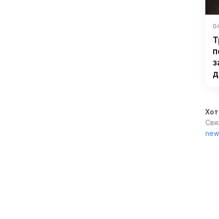
04
Т
п
з
д
Хот
Свя
new