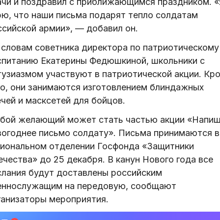
ачи и поздравил с приближающимся праздником. «
рю, что наши письма подарят тепло солдатам
ссийской армии», — добавил он.
 словам советника директора по патриотическому
спитанию Екатерины Федюшкиной, школьники с
тузиазмом участвуют в патриотической акции. Кр
го, они занимаются изготовлением блиндажных
чей и масксетей для бойцов.
бой желающий может стать частью акции «Напи
вогоднее письмо солдату». Письма принимаются в
гиональном отделении Госфонда «Защитники
чества» до 25 декабря. В канун Нового года все
слания будут доставлены российским
еннослужащим на передовую, сообщают
ганизаторы мероприятия.