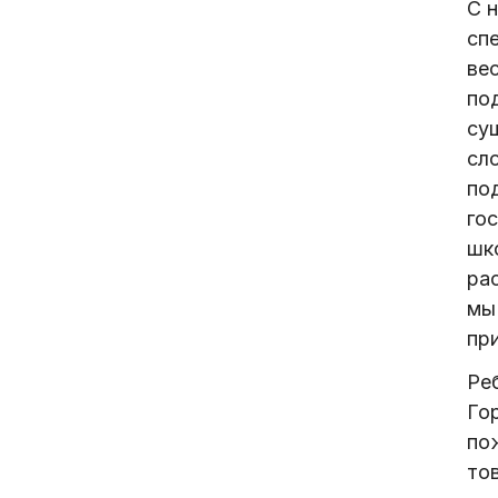
С 
сп
ве
под
су
сл
по
гос
шк
ра
мы
пр
Ре
Го
по
то