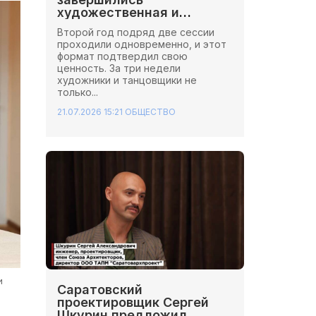
художественная и
хореографическая сессии
Второй год подряд две сессии
Школы Иннопрактики.
проходили одновременно, и этот
формат подтвердил свою
ценность. За три недели
художники и танцовщики не
только...
21.07.2026 15:21
ОБЩЕСТВО
и
Саратовский
проектировщик Сергей
Шкурин предложил