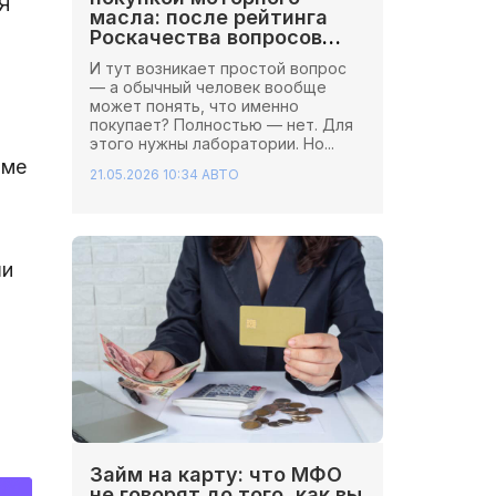
Я
масла: после рейтинга
Роскачества вопросов
стало больше
И тут возникает простой вопрос
— а обычный человек вообще
может понять, что именно
покупает? Полностью — нет. Для
этого нужны лаборатории. Но...
оме
21.05.2026 10:34
АВТО
ши
Займ на карту: что МФО
не говорят до того, как вы