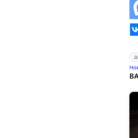
Д
Но
В