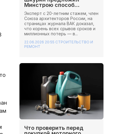
Минстрою способ
сэкономить миллионы на
Эксперт с 20-летним стажем, член
стройках
Союза архитекторов России, на
страницах журнала ВАК доказал,
что корень всех срывов сроков и
миллионных потерь — в...
В
22.06.2026 20:55
СТРОИТЕЛЬСТВО И
РЕМОНТ
то
ван
кам
м
Что проверить перед
покупкой моторного