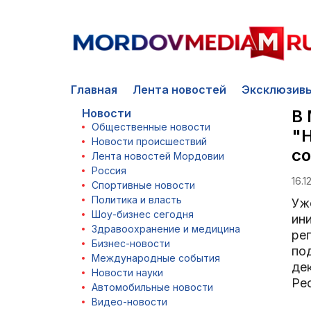
Главная
Лента новостей
Эксклюзив
Новости
В 
Общественные новости
"
Новости происшествий
с
Лента новостей Мордовии
Россия
16.1
Спортивные новости
Политика и власть
Уж
Шоу-бизнес сегодня
ин
Здравоохранение и медицина
ре
Бизнес-новости
по
Международные события
де
Новости науки
Ре
Автомобильные новости
Видео-новости