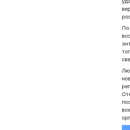
уд
ве
ро
По
во
эн
то
све
Лю
но
ре
Оте
по
во
ор