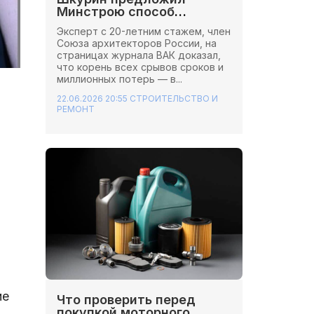
Минстрою способ
сэкономить миллионы на
Эксперт с 20-летним стажем, член
стройках
Союза архитекторов России, на
страницах журнала ВАК доказал,
что корень всех срывов сроков и
миллионных потерь — в...
22.06.2026 20:55
СТРОИТЕЛЬСТВО И
РЕМОНТ
ие
Что проверить перед
покупкой моторного