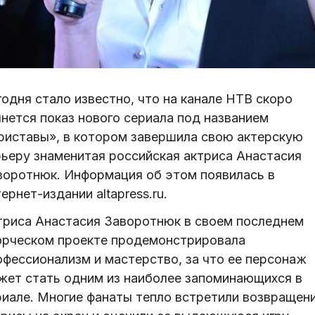
одня стало известно, что на канале НТВ скоро
чнется показ нового сериала под названием
риставы», в котором завершила свою актерскую
рьеру знаменитая российская актриса Анастасия
воротнюк. Информация об этом появилась в
ернет-издании altapress.ru.
триса Анастасия Заворотнюк в своем последнем
орческом проекте продемонстрировала
офессионализм и мастерство, за что ее персонаж
жет стать одним из наиболее запоминающихся в
риале. Многие фанаты тепло встретили возвращен