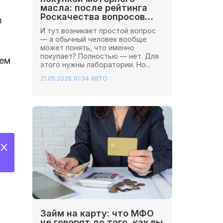
масла: после рейтинга
Роскачества вопросов
в
стало больше
И тут возникает простой вопрос
— а обычный человек вообще
может понять, что именно
покупает? Полностью — нет. Для
ием
этого нужны лаборатории. Но...
21.05.2026 10:34
АВТО
Займ на карту: что МФО
не говорят до того, как вы