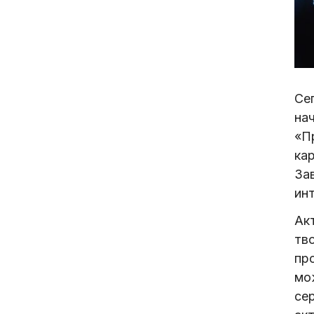
Сег
на
«П
ка
За
инт
Ак
тв
пр
мо
се