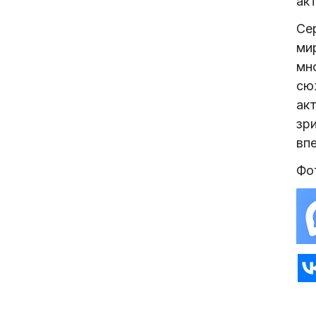
ак
Се
ми
мн
сю
ак
зр
вп
Фот