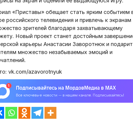
трисы на экран и оценили ее выдающуюся игру.
риал «Приставы» обещает стать ярким событием 
ре российского телевидения и привлечь к экранам
ожество зрителей благодаря захватывающему
жету. Новый проект станет достойным завершен
терской карьеры Анастасии Заворотнюк и подарит
ителям множество незабываемых эмоций и
ечатлений.
о: vk.com/azavorotnyuk