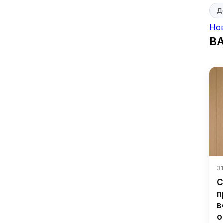
Д
Но
В
31
С
п
в
о