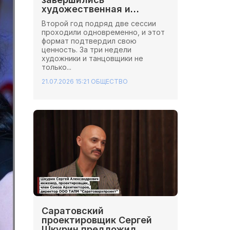
художественная и
хореографическая сессии
Второй год подряд две сессии
Школы Иннопрактики.
проходили одновременно, и этот
формат подтвердил свою
ценность. За три недели
художники и танцовщики не
только...
21.07.2026 15:21
ОБЩЕСТВО
Саратовский
проектировщик Сергей
Шкурин предложил