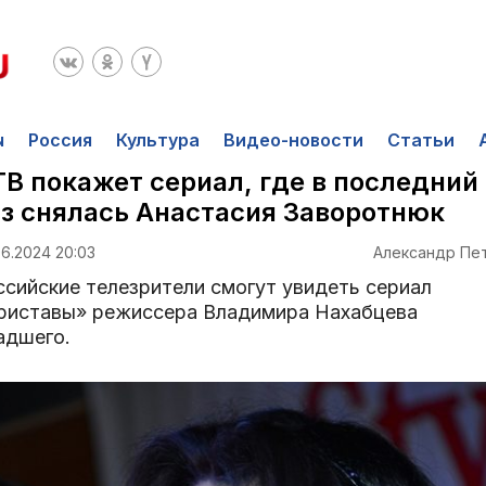
ы
Россия
Культура
Видео-новости
Статьи
В покажет сериал, где в последний
з снялась Анастасия Заворотнюк
06.2024 20:03
Александр Пе
ссийские телезрители смогут увидеть сериал
риставы» режиссера Владимира Нахабцева
адшего.