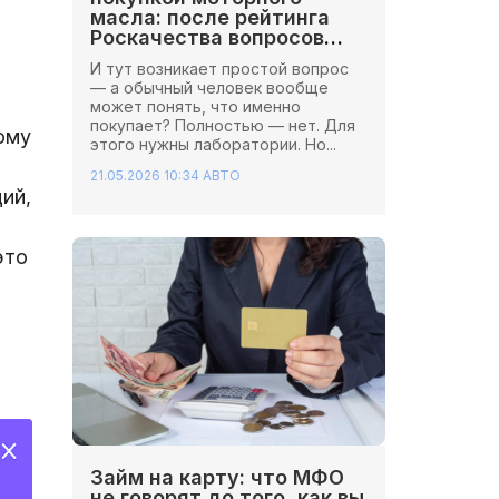
масла: после рейтинга
Роскачества вопросов
стало больше
И тут возникает простой вопрос
— а обычный человек вообще
может понять, что именно
покупает? Полностью — нет. Для
ому
этого нужны лаборатории. Но...
21.05.2026 10:34
АВТО
ий,
это
Займ на карту: что МФО
не говорят до того, как вы