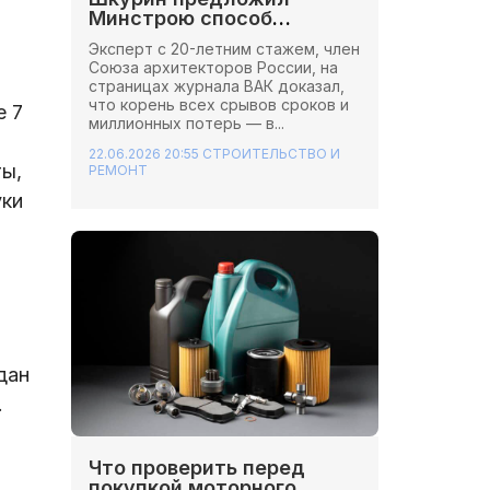
Минстрою способ
сэкономить миллионы на
Эксперт с 20-летним стажем, член
стройках
Союза архитекторов России, на
страницах журнала ВАК доказал,
что корень всех срывов сроков и
е 7
миллионных потерь — в...
22.06.2026 20:55
СТРОИТЕЛЬСТВО И
ты,
РЕМОНТ
уки
дан
.
Что проверить перед
покупкой моторного