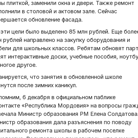
ы плиткой, заменили окна и двери. Также ремонт
олнили в столовой и актовом зале. Сейчас
вершается обновление фасада.
 эти цели было выделено 85 млн рублей. Еще боле
н рублей направлено на закупку оборудования и
бели для школьных классов. Ребятам обновят пар
пят интерактивные доски, учебные пособия, ноутб
ногое другое.
анируется, что занятия в обновленной школе
нутся после зимних каникул.
помним, 6 декабря в официальном паблике
онтакте «Республика Мордовия» на вопросы граж
вечала Министр образования РМ Елена Солдатова
нистр образования дала разъяснения по поводу
питального ремонта школы в рабочем поселке