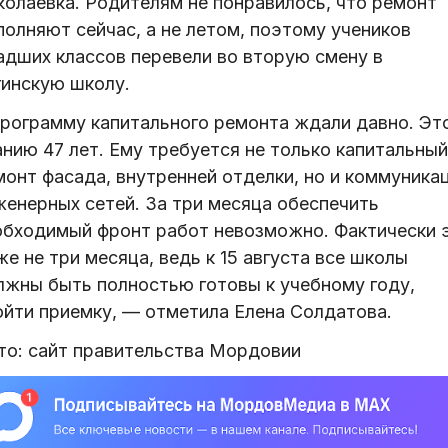
колаевка. Родителям не понравилось, что ремонт
полняют сейчас, а не летом, поэтому учеников
адших классов перевели во вторую смену в
гинскую школу.
Программу капитального ремонта ждали давно. Эт
анию 47 лет. Ему требуется не только капитальный
монт фасада, внутренней отделки, но и коммуникац
женерных сетей. За три месяца обеспечить
обходимый фронт работ невозможно. Фактически 
е не три месяца, ведь к 15 августа все школы
лжны быть полностью готовы к учебному году,
ойти приемку, — отметила Елена Солдатова.
то: сайт правительства Мордовии