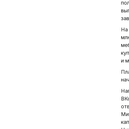
пол
вып
за
На
мл
ме
ку
и м
Пл
нач
На
ВК
от
Ми
ка