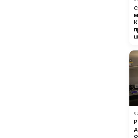
С
м
К
п
ш
03
Р
д
с