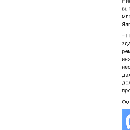
Ни
вы
мл
Ял
– 
зд
ре
ин
не
даж
до
пр
Фо