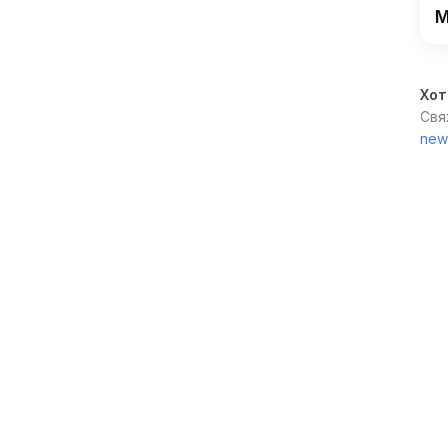
М
Хот
Свя
new