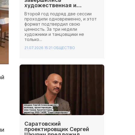
художественная и
хореографическая сессии
Второй год подряд две сессии
Школы Иннопрактики.
проходили одновременно, и этот
формат подтвердил свою
ценность. За три недели
художники и танцовщики не
только...
21.07.2026 15:21
ОБЩЕСТВО
ой
Саратовский
проектировщик Сергей
ли
Шкурин предложил