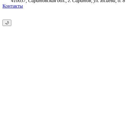
410037, Саратовская обл., г. Саратов, ул. Исаева, д. 8
Контакты
🌙