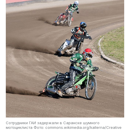
Сотрудники ГАИ задержали в Саранске шумного
мотоциклиста Фото: commons.wikimedia.org/kallerna/Creative