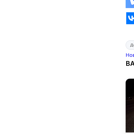
Д
Но
В