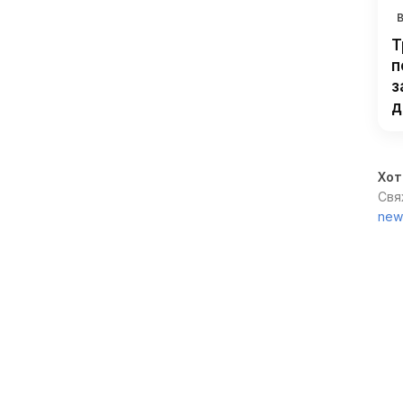
Т
п
з
д
Хот
Свя
new