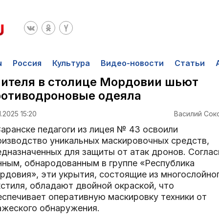
ы
Россия
Культура
Видео-новости
Статьи
ителя в столице Мордовии шьют
ротиводроновые одеяла
1.2025 15:20
Василий Сок
Саранске педагоги из лицея № 43 освоили
оизводство уникальных маскировочных средств,
едназначенных для защиты от атак дронов. Соглас
нным, обнародованным в группе «Республика
рдовия», эти укрытия, состоящие из многослойно
кстиля, обладают двойной окраской, что
еспечивает оперативную маскировку техники от
ажеского обнаружения.