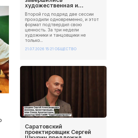
художественная и
хореографическая сессии
Второй год подряд две сессии
Школы Иннопрактики.
проходили одновременно, и этот
формат подтвердил свою
ценность. За три недели
художники и танцовщики не
только...
21.07.2026 15:21
ОБЩЕСТВО
ю
Саратовский
проектировщик Сергей
Шкурин предложил