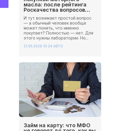
масла: после рейтинга
Роскачества вопросов
стало больше
И тут возникает простой вопрос
— а обычный человек вообще
может понять, что именно
покупает? Полностью — нет. Для
этого нужны лаборатории. Но...
21.05.2026 10:34
АВТО
Займ на карту: что МФО
не говорят до того, как вы