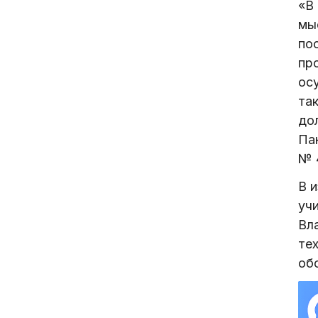
«В
мы
по
пр
ос
та
до
Па
№ 
В 
уч
Вл
те
об