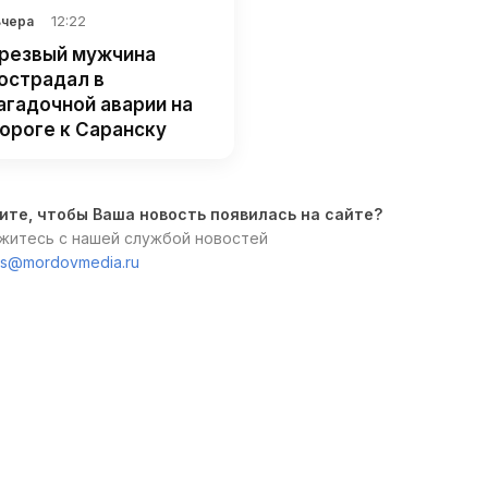
12:22
Вчера
резвый мужчина
острадал в
агадочной аварии на
ороге к Саранску
ите, чтобы Ваша новость появилась на сайте?
житесь с нашей службой новостей
s@mordovmedia.ru