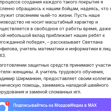
 процессе создания каждого такого покрытия я
сленно обращаюсь к нашим бойцам, надеясь, что 
служит спасением чьей-то жизни. Пусть наше
оизводство не носит масштабный характер и
уществляется в свободное от работы время, даже
кой небольшой вклад приближает наших ребят к
лгожданной победе», – рассказывает Светлана
нфилова, учитель математики и информатики в лиц
43.
изготовлении защитных средств принимают участи
ителя-женщины. А учитель трудового обучения,
адимир Ширманкин, предоставляет своим коллега
хническую помощь, занимаясь наладкой швейного
орудования и заменой сломанных игл.