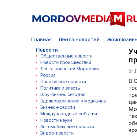
Главная
Лента новостей
Эксклюзив
Новости
Уч
Общественные новости
п
Новости происшествий
Лента новостей Мордовии
04.1
Россия
В 
Спортивные новости
пр
Политика и власть
Шоу-бизнес сегодня
пр
Здравоохранение и медицина
да
Бизнес-новости
Мо
Международные события
те
Новости науки
об
Автомобильные новости
вр
Видео-новости