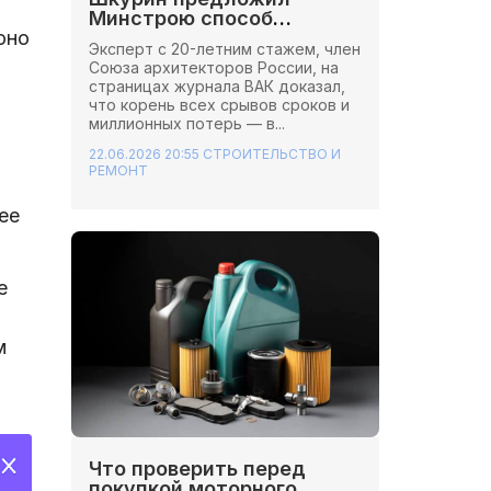
Минстрою способ
сэкономить миллионы на
оно
Эксперт с 20-летним стажем, член
стройках
Союза архитекторов России, на
страницах журнала ВАК доказал,
что корень всех срывов сроков и
миллионных потерь — в...
22.06.2026 20:55
СТРОИТЕЛЬСТВО И
РЕМОНТ
ее
е
м
Что проверить перед
покупкой моторного