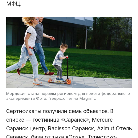
МФЦ.
Мордовия стала первым регионом для нового федерального
эксперимента Фото: freepic.diller на Magnific
Сертификаты получили семь объектов. В
списке — гостиница «Саранск», Mercure
Саранск центр, Radisson Саранск, Azimut Отель
Саранск, база отдыха «Эрзя», Туристско-