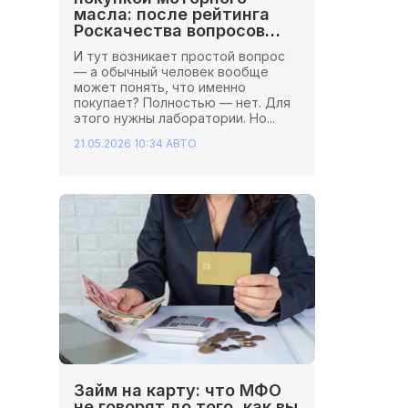
масла: после рейтинга
Роскачества вопросов
стало больше
И тут возникает простой вопрос
— а обычный человек вообще
может понять, что именно
покупает? Полностью — нет. Для
этого нужны лаборатории. Но...
21.05.2026 10:34
АВТО
Займ на карту: что МФО
не говорят до того, как вы