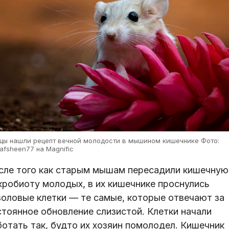
цы нашли рецепт вечной молодости в мышином кишечнике Фото:
tafsheen77 на Magnific
сле того как старым мышам пересадили кишечную
кробиоту молодых, в их кишечнике проснулись
воловые клетки — те самые, которые отвечают за
стоянное обновление слизистой. Клетки начали
ботать так, будто их хозяин помолодел. Кишечник