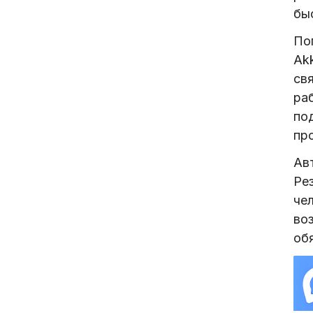
бы
По
Ak
св
ра
по
пр
Ав
Ре
че
во
об