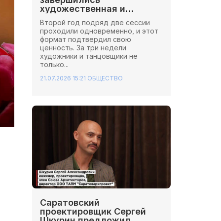
художественная и
хореографическая сессии
Второй год подряд две сессии
Школы Иннопрактики.
проходили одновременно, и этот
формат подтвердил свою
ценность. За три недели
художники и танцовщики не
только...
21.07.2026 15:21
ОБЩЕСТВО
Саратовский
проектировщик Сергей
Шкурин предложил