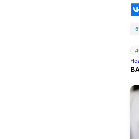
б
Д
Но
В