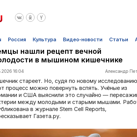
ы
Россия
Культура
Видео-новости
Статьи
емцы нашли рецепт вечной
олодости в мышином кишечнике
5.2026 16:04
Александр Пе
шечник стареет. Но, судя по новому исследованию
от процесс можно повернуть вспять. Учёные из
рмании и США выяснили это случайно — пересажи
ктерии между молодыми и старыми мышами. Рабо
бликована в журнале Stem Cell Reports,
есказывает Газета.ру.