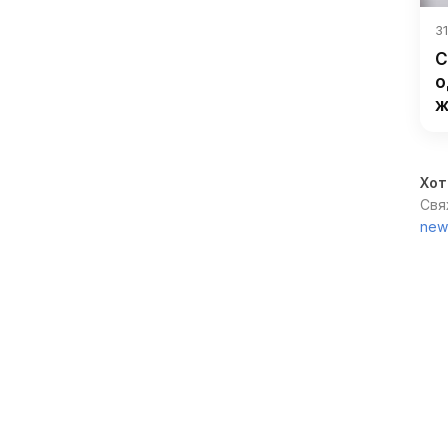
31
С
о
ж
Хот
Свя
new