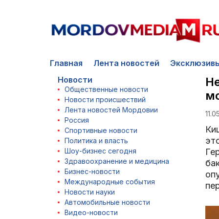
Главная
Лента новостей
Эксклюзив
Новости
Н
Общественные новости
м
Новости происшествий
Лента новостей Мордовии
11.0
Россия
Ки
Спортивные новости
эт
Политика и власть
Шоу-бизнес сегодня
Ге
Здравоохранение и медицина
ба
Бизнес-новости
опу
Международные события
пер
Новости науки
Автомобильные новости
Видео-новости