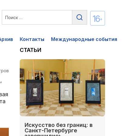
16
+
Архив
Контакты
Международные события
СТАТЬИ
тров
,
вая
та
Искусство без границ: в
Санкт-Петербурге
завершились