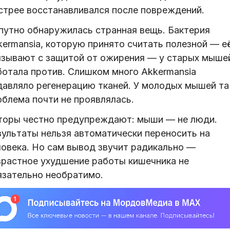
стрее восстанавливался после повреждений.
путно обнаружилась странная вещь. Бактерия
kermansia, которую принято считать полезной — е
язывают с защитой от ожирения — у старых мыше
ботала против. Слишком много Akkermansia
давляло регенерацию тканей. У молодых мышей та
облема почти не проявлялась.
торы честно предупреждают: мыши — не люди.
зультаты нельзя автоматически переносить на
ловека. Но сам вывод звучит радикально —
зрастное ухудшение работы кишечника не
язательно необратимо.