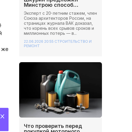
Минстрою способ
сэкономить миллионы на
Эксперт с 20-летним стажем, член
стройках
Союза архитекторов России, на
страницах журнала ВАК доказал,
ё
что корень всех срывов сроков и
й
миллионных потерь — в...
22.06.2026 20:55
СТРОИТЕЛЬСТВО И
РЕМОНТ
 же
Что проверить перед
покупкой моторного