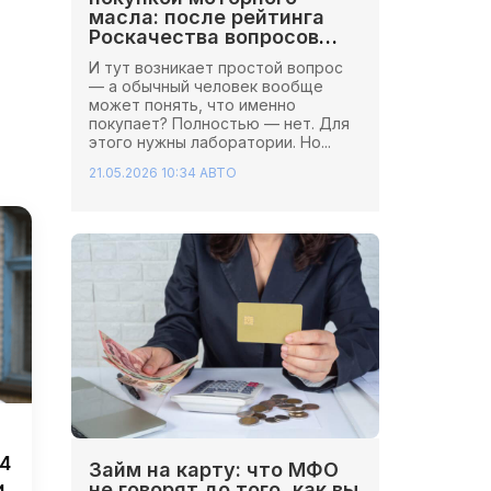
масла: после рейтинга
Роскачества вопросов
стало больше
И тут возникает простой вопрос
— а обычный человек вообще
может понять, что именно
покупает? Полностью — нет. Для
этого нужны лаборатории. Но...
21.05.2026 10:34
АВТО
4
Займ на карту: что МФО
не говорят до того, как вы
и