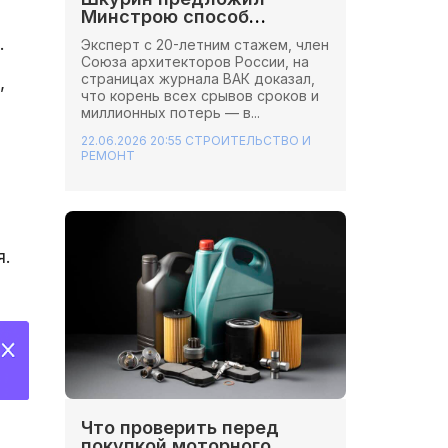
Минстрою способ
ю
сэкономить миллионы на
.
Эксперт с 20-летним стажем, член
стройках
Союза архитекторов России, на
страницах журнала ВАК доказал,
,
что корень всех срывов сроков и
миллионных потерь — в...
22.06.2026 20:55
СТРОИТЕЛЬСТВО И
РЕМОНТ
я.
Что проверить перед
покупкой моторного