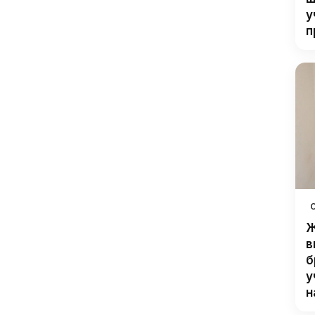
у
п
Ж
в
б
у
н