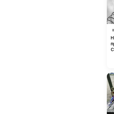
Н
п
С