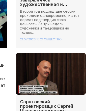
художественная и
хореографическая сессии
Второй год подряд две сессии
Школы Иннопрактики.
проходили одновременно, и этот
формат подтвердил свою
ценность. За три недели
художники и танцовщики не
только...
21.07.2026 15:21
ОБЩЕСТВО
ми:
ее
ает
Саратовский
проектировщик Сергей
Шкурин предложил