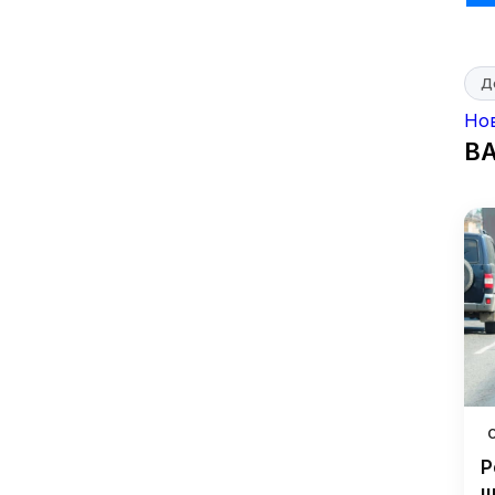
Д
Но
В
Р
ш