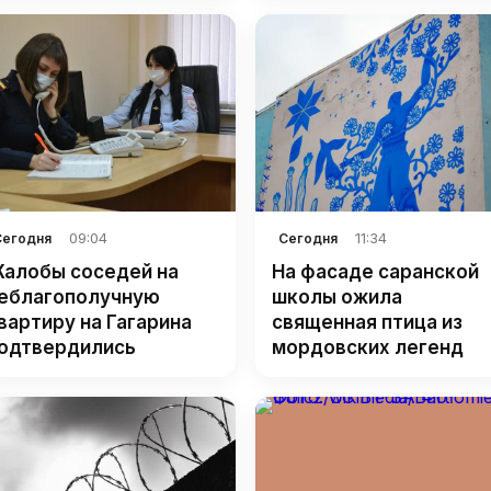
09:04
11:34
Сегодня
Сегодня
алобы соседей на
На фасаде саранской
еблагополучную
школы ожила
вартиру на Гагарина
священная птица из
одтвердились
мордовских легенд