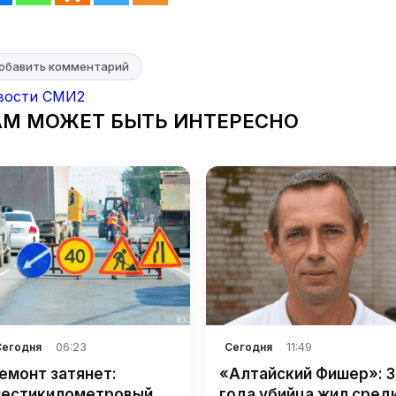
обавить комментарий
вости СМИ2
АМ МОЖЕТ БЫТЬ ИНТЕРЕСНО
06:23
11:49
Сегодня
Сегодня
емонт затянет:
«Алтайский Фишер»: 3
естикилометровый
года убийца жил сред