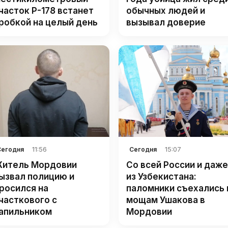
часток Р-178 встанет
обычных людей и
робкой на целый день
вызывал доверие
11:56
15:07
Сегодня
Сегодня
итель Мордовии
Со всей России и даже
ызвал полицию и
из Узбекистана:
росился на
паломники съехались 
часткового с
мощам Ушакова в
апильником
Мордовии