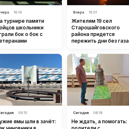
16:14
16:01
Вчера
Вчера
а турнире памяти
Жителям 19 сел
ойцов школьники
Старошайговского
грали бок о бок с
района придется
етеранами
пережить дни без газа
09:15
08:18
Сегодня
Сегодня
ужие ямы шли в зачёт:
Не ждать, а помогать:
ак чиновники в
родители с