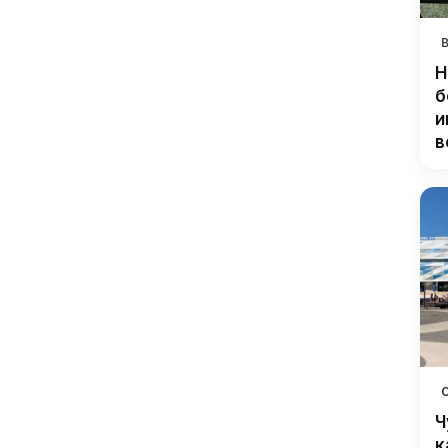
Н
б
и
в
Ч
к