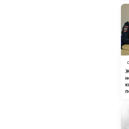
Ж
н
к
п