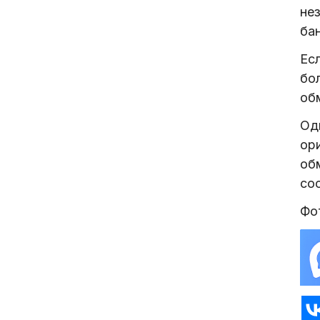
не
ба
Ес
бо
об
Од
ори
об
со
Фот