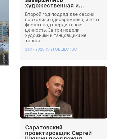
художественная и
хореографическая сессии
Второй год подряд две сессии
Школы Иннопрактики.
проходили одновременно, и этот
формат подтвердил свою
ценность. За три недели
художники и танцовщики не
только...
21.07.2026 15:21
ОБЩЕСТВО
Саратовский
проектировщик Сергей
Шкурин предложил