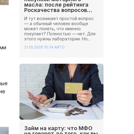
масла: после рейтинга
Роскачества вопросов
стало больше
И тут возникает простой вопрос
— а обычный человек вообще
может понять, что именно
покупает? Полностью — нет. Для
этого нужны лаборатории. Но...
ами
21.05.2026 10:34
АВТО
ные
ие
Займ на карту: что МФО
не говорят до того, как вы