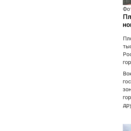
Фот
Пл
но
Пл
ты
Ро
гор
Во
го
зо
го
дру