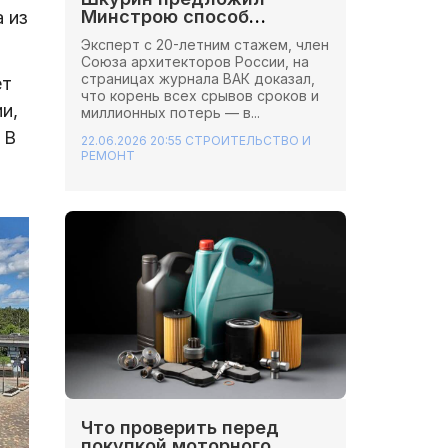
Минстрою способ
 из
сэкономить миллионы на
Эксперт с 20-летним стажем, член
стройках
Союза архитекторов России, на
страницах журнала ВАК доказал,
ет
что корень всех срывов сроков и
и,
миллионных потерь — в...
 В
22.06.2026 20:55
СТРОИТЕЛЬСТВО И
РЕМОНТ
Что проверить перед
покупкой моторного