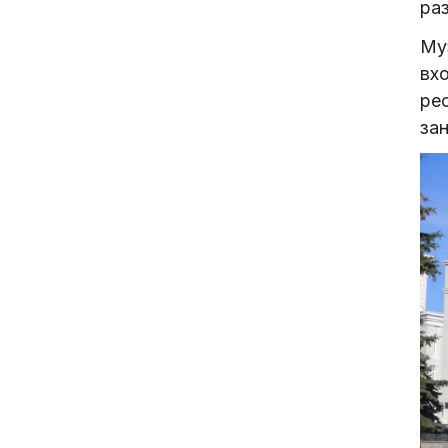
раз
Муз
вх
ре
за