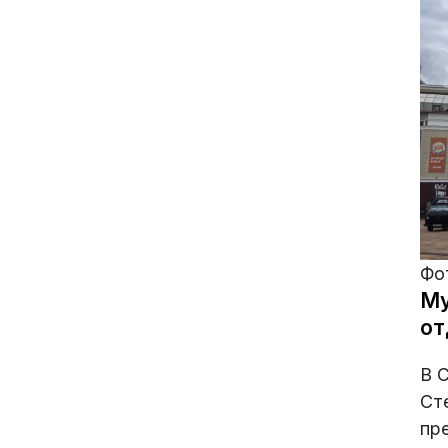
Фот
Му
от
В 
Ст
пр