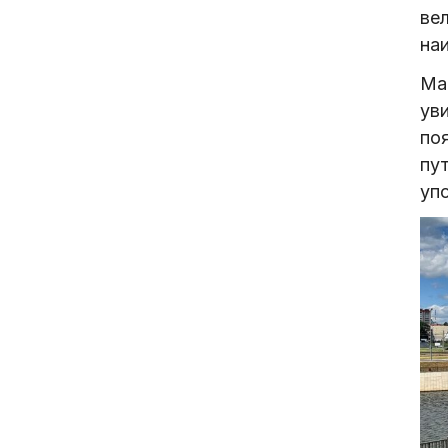
ве
на
Ма
ув
по
пу
уп