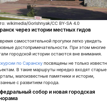
о: wikimedia/Gorishnyak/CC BY-SA 4.0
ранск через истории местных гидов
 время самостоятельной прогулки легко увидеть
новные достопримечательности. При этом многие
тали городской истории остаются вне внимания.
скурсии по Саранску
посвящены не только извест
ъектам. В такие маршруты нередко входят старые
арталы, малоизвестные памятники и истории,
язанные с развитием города.
федральный собор и новая городская
норама