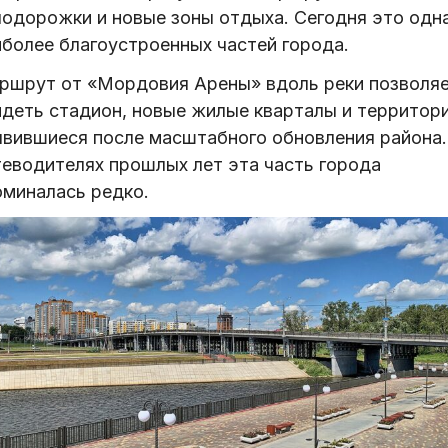
лодорожки и новые зоны отдыха. Сегодня это одна
иболее благоустроенных частей города.
ршрут от «Мордовия Арены» вдоль реки позволя
идеть стадион, новые жилые кварталы и территори
явившиеся после масштабного обновления района.
теводителях прошлых лет эта часть города
оминалась редко.