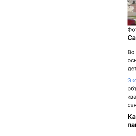
Фот
Са
Во
ос
де
Эк
об
кв
св
Ка
па