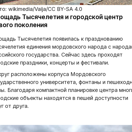
о: wikimedia/Vaija/CC BY-SA 4.0
ощадь Тысячелетия и городской центр
вого поколения
ощадь Тысячелетия появилась к празднованию
сячелетия единения мордовского народа с народ
ссийского государства. Сейчас здесь проходят
одские праздники, концерты и фестивали.
круг расположены корпуса Мордовского
сударственного университета, фонтаны и пешеход
ны. Благодаря компактной планировке центра мног
родские объекты находятся в пешей доступности
г от друга.