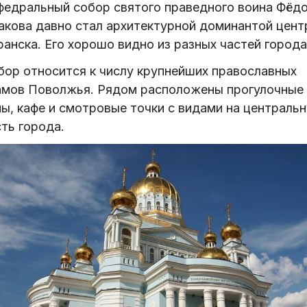
федральный собор святого праведного воина Фёд
акова давно стал архитектурной доминантой цент
анска. Его хорошо видно из разных частей города
бор относится к числу крупнейших православных
амов Поволжья. Рядом расположены прогулочные
ны, кафе и смотровые точки с видами на централь
ть города.