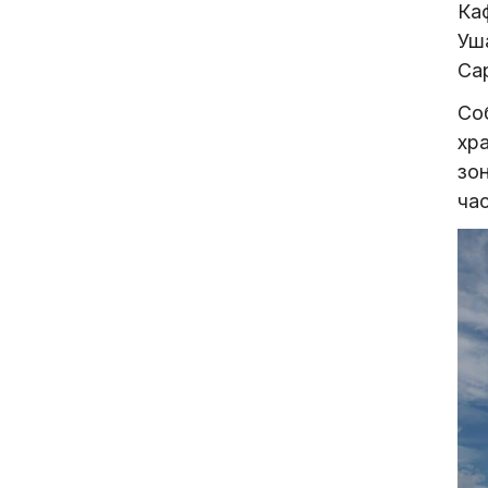
Ка
Уш
Сар
Со
хр
зо
час