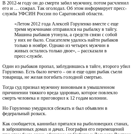
В 2012-м году он до смерти забил мужчину, потом расчленил
его и … сожрал. Так оголодал. Об этом информирует пресс-
служба УФСИН России по Саратовской области.
«Летом 2012 года Алексей Горуленко вместе с еще
тремя мужчинами отправился на рыбалку в тайгу.
Машина рыбаков утонула, а средств связи с собой
у них не было. Спасателем удалось найти рыбаков
только в ноябре. Однако из четырех мужчин в
живых остались только двое», – рассказали в
пресс-службе.
Один из рыбаков пропал, заблудившись в тайге, второго убил
Горуленко. Есть было нечего – он и еще один рыбак съели
товарища, не желая погибать голодной смертью.
Тогда суд признал мужчину виновным в умышленном
причинении тяжкого вреда здоровью, которое повлекло
смерть человека и приговорил к 12 годам колонии.
Но Горуленко умудрился сбежать и был объявлен в
федеральный розыск.
Как сообщается, каннибал прятался на рыболовецких станах,
в заброшенных домах и дачах. География его перемещений