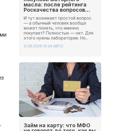
масла: после рейтинга
Роскачества вопросов
стало больше
И тут возникает простой вопрос
— а обычный человек вообще
может понять, что именно
покупает? Полностью — нет. Для
ыми
этого нужны лаборатории. Но...
21.05.2026 10:34
АВТО
ез
.
Займ на карту: что МФО
не говорят до того, как вы