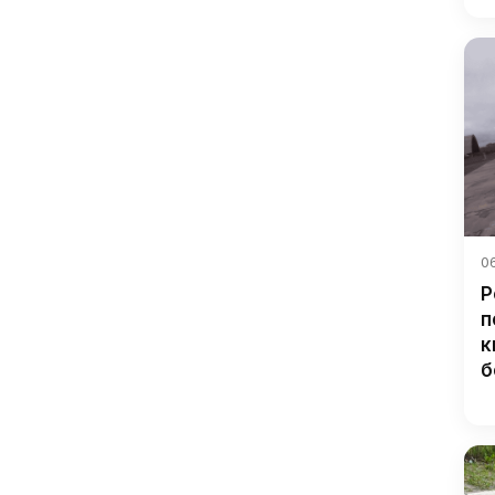
0
Р
п
к
б