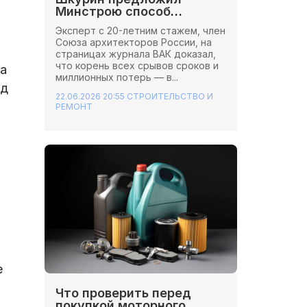
Минстрою способ
сэкономить миллионы на
Эксперт с 20-летним стажем, член
стройках
Союза архитекторов России, на
страницах журнала ВАК доказал,
что корень всех срывов сроков и
а
миллионных потерь — в...
од
22.06.2026 20:55
СТРОИТЕЛЬСТВО И
РЕМОНТ
е
Что проверить перед
покупкой моторного
ч