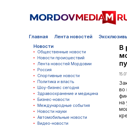
Главная
Лента новостей
Эксклюзив
Новости
В 
Общественные новости
м
Новости происшествий
пу
Лента новостей Мордовии
Россия
15.0
Спортивные новости
Политика и власть
За
Шоу-бизнес сегодня
во
Здравоохранение и медицина
фи
Бизнес-новости
на
Международные события
мо
Новости науки
кр
Автомобильные новости
Видео-новости