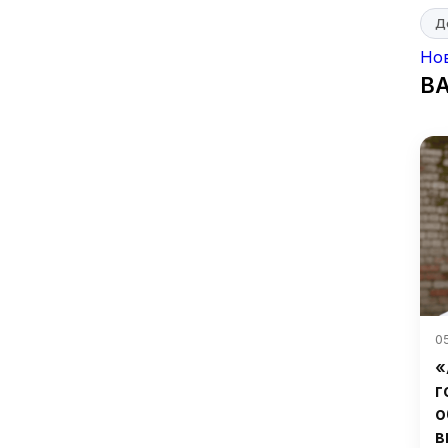
Д
Но
В
05
«
г
о
в