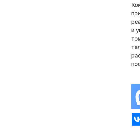
Ко
при
ре
и 
том
те
ра
по