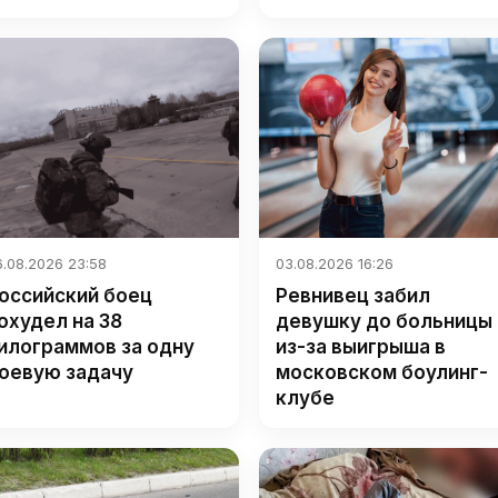
6.08.2026 23:58
03.08.2026 16:26
оссийский боец
Ревнивец забил
охудел на 38
девушку до больницы
илограммов за одну
из-за выигрыша в
оевую задачу
московском боулинг-
клубе