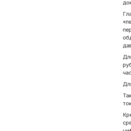
до
Гл
«п
пе
об
да
Дл
ру
час
Дл
Та
то
Кр
ср
ци