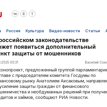
ы
Россия
Культура
Видео-новости
Статьи
российском законодательстве
ожет появиться дополнительный
нкт защиты от мошенников
1.2025 00:31
Василий Сок
конопроект, предложенный группой парламентари
 главе с председателем комитета Госдумы по
нансовому рынку Анатолием Аксаковым, направле
 усиление защиты граждан от финансового
шенничества и необдуманных решений при получе
едитов и займов, сообщают РИА Новости.