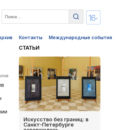
16
+
Архив
Контакты
Международные события
СТАТЬИ
олов
ев
н
нии
Искусство без границ: в
Санкт-Петербурге
завершились