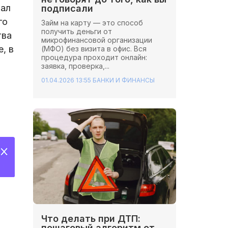
вал
подписали
го
Займ на карту — это способ
получить деньги от
тва
микрофинансовой организации
, в
(МФО) без визита в офис. Вся
процедура проходит онлайн:
заявка, проверка,...
01.04.2026 13:55
БАНКИ И ФИНАНСЫ
Что делать при ДТП:
пошаговый алгоритм от