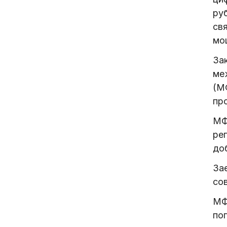
руб
свя
мо
За
ме
(М
пр
МФ
ре
до
За
со
МФ
по