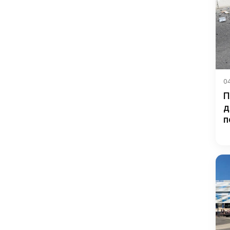
04
П
д
п