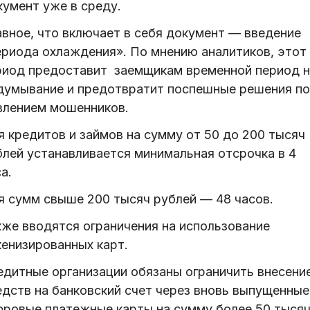
кумент уже в среду.
авное, что включает в себя документ — введение
ериода охлаждения». По мнению аналитиков, этот
риод предоставит заемщикам временной период н
думывание и предотвратит поспешные решения п
влением мошенников.
я кредитов и займов на сумму от 50 до 200 тысяч
блей устанавливается минимальная отсрочка в 4
а.
я сумм свыше 200 тысяч рублей — 48 часов.
кже вводятся ограничения на использование
кенизированных карт.
едитные организации обязаны ограничить внесени
едств на банковский счет через вновь выпущенные
фровые платежные карты на сумму более 50 тыся