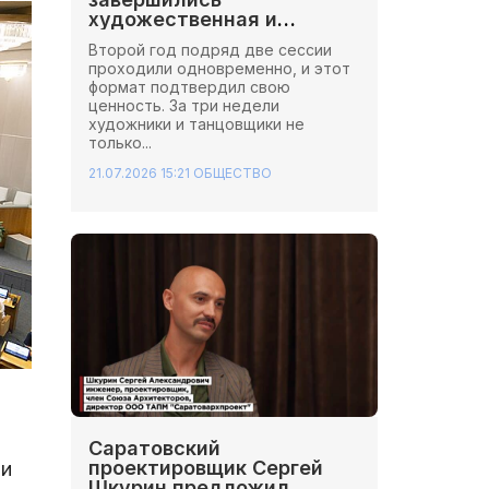
художественная и
хореографическая сессии
Второй год подряд две сессии
Школы Иннопрактики.
проходили одновременно, и этот
формат подтвердил свою
ценность. За три недели
художники и танцовщики не
только...
21.07.2026 15:21
ОБЩЕСТВО
Саратовский
проектировщик Сергей
ри
Шкурин предложил