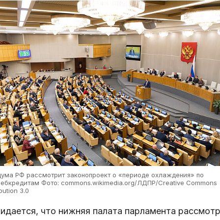
дума РФ рассмотрит законопроект о «периоде охлаждения» по
ребкредитам Фото: commons.wikimedia.org/ЛДПР/Creative Commons
ibution 3.0
идается, что нижняя палата парламента рассмот