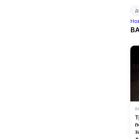
Д
Но
В
04
Т
п
з
д