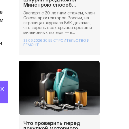
Минстрою способ
сэкономить миллионы на
е
Эксперт с 20-летним стажем, член
стройках
Союза архитекторов России, на
ем
страницах журнала ВАК доказал,
что корень всех срывов сроков и
миллионных потерь — в...
22.06.2026 20:55
СТРОИТЕЛЬСТВО И
и
РЕМОНТ
Что проверить перед
покупкой моторного