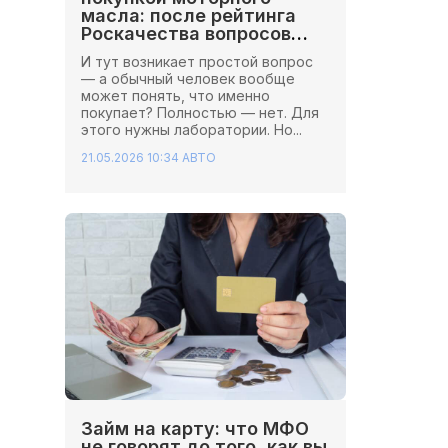
масла: после рейтинга
Роскачества вопросов
стало больше
И тут возникает простой вопрос
— а обычный человек вообще
может понять, что именно
покупает? Полностью — нет. Для
этого нужны лаборатории. Но...
21.05.2026 10:34
АВТО
Займ на карту: что МФО
не говорят до того, как вы