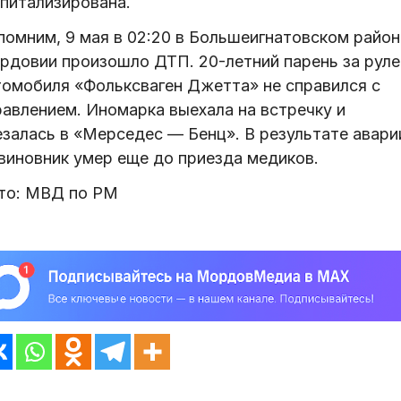
спитализирована.
помним, 9 мая в 02:20 в Большеигнатовском район
рдовии произошло ДТП. 20-летний парень за рул
томобиля «Фольксваген Джетта» не справился с
равлением. Иномарка выехала на встречку и
езалась в «Мерседес — Бенц». В результате авари
 виновник умер еще до приезда медиков.
то: МВД по РМ