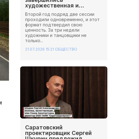
художественная и
хореографическая сессии
Второй год подряд две сессии
Школы Иннопрактики.
проходили одновременно, и этот
формат подтвердил свою
ценность. За три недели
художники и танцовщики не
только...
21.07.2026 15:21
ОБЩЕСТВО
м
Саратовский
проектировщик Сергей
Шкурин предложил