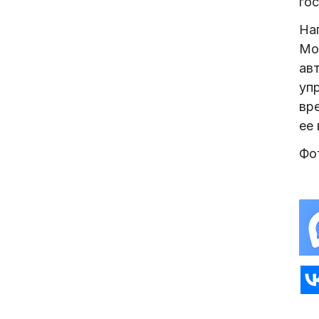
го
На
Мо
ав
уп
вр
ее
Фо