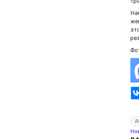
тр
На
же
эт
ре
Фо
Д
Но