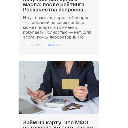
масла: после рейтинга
Роскачества вопросов
стало больше
И тут возникает простой вопрос
— а обычный человек вообще
может понять, что именно
покупает? Полностью — нет. Для
этого нужны лаборатории. Но...
21.05.2026 10:34
АВТО
Займ на карту: что МФО
не говорят до того, как вы