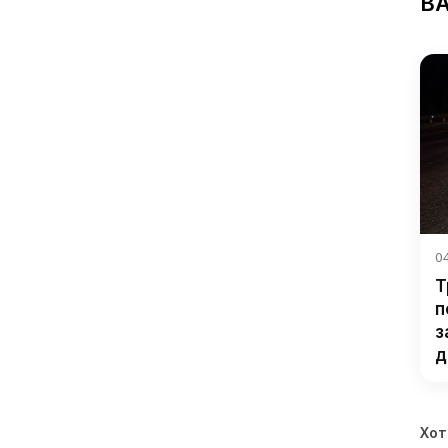
В
04
Т
п
з
д
Хот