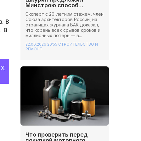
Минстрою способ
сэкономить миллионы на
Эксперт с 20-летним стажем, член
стройках
Союза архитекторов России, на
. В
страницах журнала ВАК доказал,
. В
что корень всех срывов сроков и
миллионных потерь — в...
22.06.2026 20:55
СТРОИТЕЛЬСТВО И
РЕМОНТ
Что проверить перед
покупкой моторного