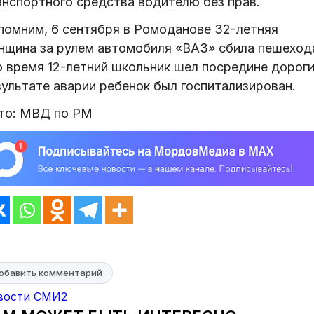
анспортного средства водителю без прав.
помним, 6 сентября в Ромоданове 32-летняя
нщина за рулем автомобиля «ВАЗ» сбила пешехода
о время 12-летний школьник шел посредине дороги
зультате аварии ребенок был госпитализирован.
то: МВД по РМ
обавить комментарий
вости СМИ2