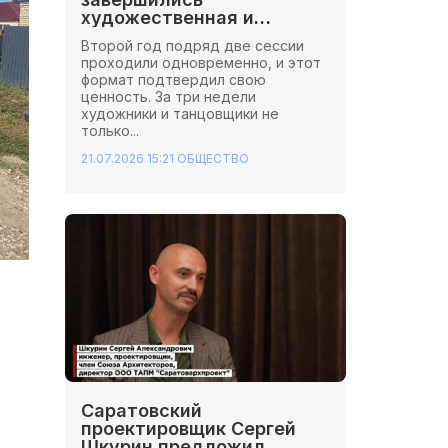
художественная и
хореографическая сессии
Второй год подряд две сессии
Школы Иннопрактики.
проходили одновременно, и этот
формат подтвердил свою
ценность. За три недели
художники и танцовщики не
только...
21.07.2026 15:21
ОБЩЕСТВО
Саратовский
проектировщик Сергей
Шкурин предложил