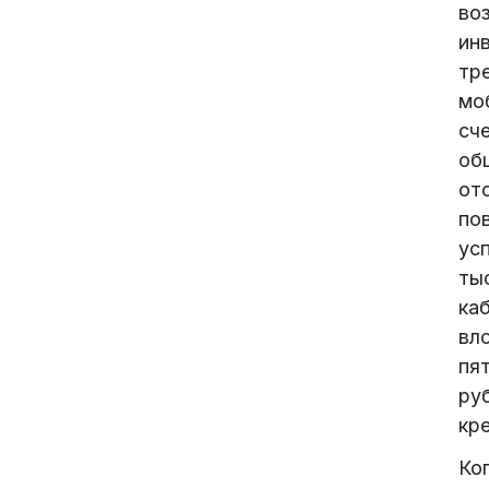
во
ин
тр
мо
сче
об
от
по
ус
ты
ка
вл
пя
руб
кр
Ко