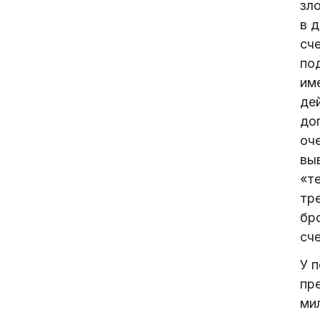
зл
в д
сч
по
им
де
до
оч
выв
«т
тр
бр
сче
У 
пр
мил