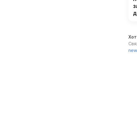
з
д
Хот
Свя
new