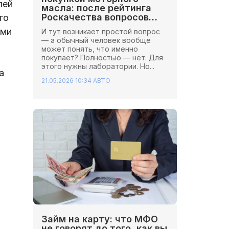
лей
масла: после рейтинга
Роскачества вопросов
го
стало больше
ами
И тут возникает простой вопрос
— а обычный человек вообще
может понять, что именно
покупает? Полностью — нет. Для
этого нужны лаборатории. Но...
а
21.05.2026 10:34
АВТО
Займ на карту: что МФО
не говорят до того, как вы