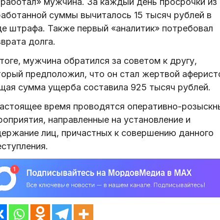
аработал» мужчина. За каждый день просрочки из
работанной суммы вычиталось 15 тысяч рублей в
де штрафа. Также первый «аналитик» потребовал
врата долга.
тоге, мужчина обратился за советом к другу,
торый предположил, что он стал жертвой аферист
щая сумма ущерба составила 925 тысяч рублей.
настоящее время проводятся оперативно-розыскн
роприятия, направленные на установление и
держание лиц, причастных к совершению данного
еступления.