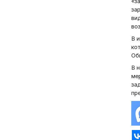
«з
за
ви
воз
В и
ко
Об
В 
ме
за
пр