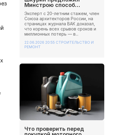
рез
Минстрою способ
сэкономить миллионы на
Эксперт с 20-летним стажем, член
стройках
Союза архитекторов России, на
страницах журнала ВАК доказал,
ый
что корень всех срывов сроков и
миллионных потерь — в...
22.06.2026 20:55
СТРОИТЕЛЬСТВО И
РЕМОНТ
х
е
Что проверить перед
покупкой моторного