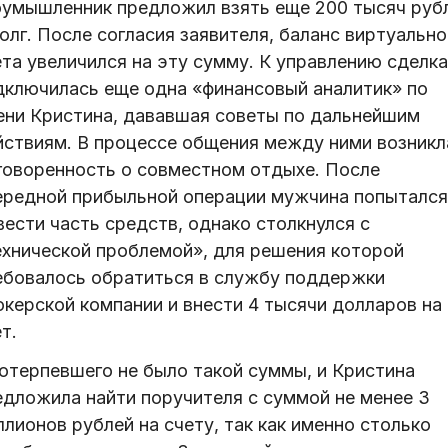
оумышленник предложил взять еще 200 тысяч руб
олг. После согласия заявителя, баланс виртуально
ета увеличился на эту сумму. К управлению сделк
дключилась еще одна «финансовый аналитик» по
ени Кристина, дававшая советы по дальнейшим
йствиям. В процессе общения между ними возникл
говоренность о совместном отдыхе. После
ередной прибыльной операции мужчина попытался
ести часть средств, однако столкнулся с
ехнической проблемой», для решения которой
ебовалось обратиться в службу поддержки
окерской компании и внести 4 тысячи долларов на
т.
потерпевшего не было такой суммы, и Кристина
едложила найти поручителя с суммой не менее 3
лионов рублей на счету, так как именно столько