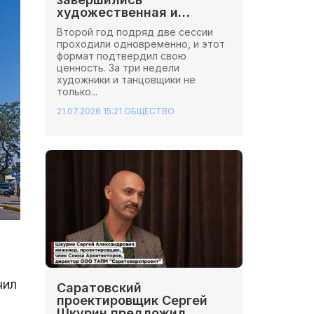
художественная и
хореографическая сессии
Второй год подряд две сессии
Школы Иннопрактики.
проходили одновременно, и этот
формат подтвердил свою
ценность. За три недели
художники и танцовщики не
только...
21.07.2026 15:21
ОБЩЕСТВО
чил
Саратовский
проектировщик Сергей
Шкурин предложил