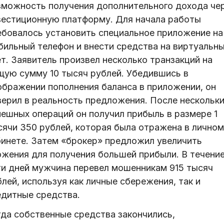
зможность получения дополнительного дохода че
вестиционную платформу. Для начала работы
ебовалось установить специальное приложение на
бильный телефон и внести средства на виртуальн
т. Заявитель произвел несколько транзакций на
щую сумму 10 тысяч рублей. Убедившись в
ображении пополнения баланса в приложении, он
верил в реальность предложения. После нескольки
пешных операций он получил прибыль в размере 1
сячи 350 рублей, которая была отражена в личном
бинете. Затем «брокер» предложил увеличить
ожения для получения большей прибыли. В течени
ти дней мужчина перевел мошенникам 915 тысяч
лей, используя как личные сбережения, так и
едитные средства.
гда собственные средства закончились,