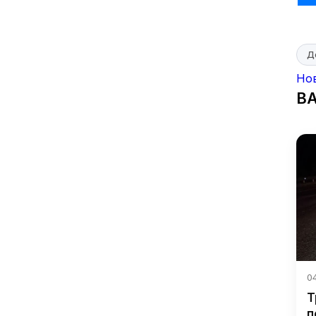
Д
Но
В
04
Т
п