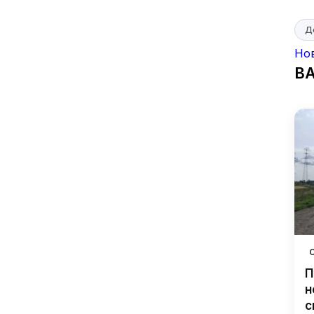
Д
Но
В
П
н
с