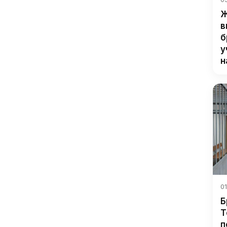
Ж
в
б
у
н
01
Б
Т
п