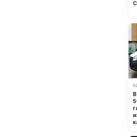
С
02
В
5
г
и
к