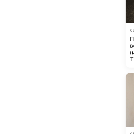
03
П
в
н
Т
05