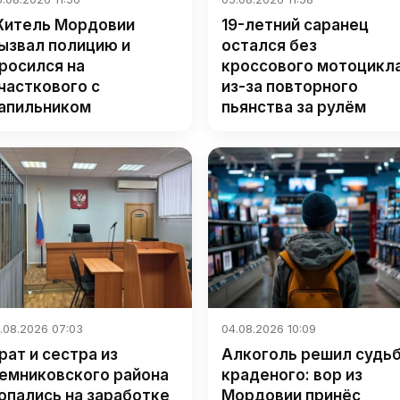
итель Мордовии
19-летний саранец
ызвал полицию и
остался без
росился на
кроссового мотоцикл
часткового с
из-за повторного
апильником
пьянства за рулём
.08.2026 07:03
04.08.2026 10:09
рат и сестра из
Алкоголь решил судь
емниковского района
краденого: вор из
опались на заработке
Мордовии принёс