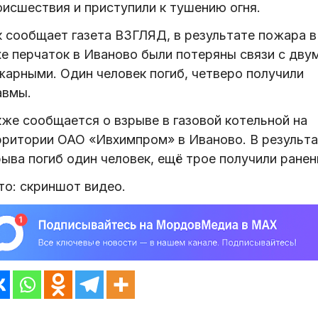
оисшествия и приступили к тушению огня.
к сообщает газета ВЗГЛЯД, в результате пожара в
хе перчаток в Иваново были потеряны связи с дву
жарными. Один человек погиб, четверо получили
авмы.
кже сообщается о взрыве в газовой котельной на
рритории ОАО «Ивхимпром» в Иваново. В результа
ыва погиб один человек, ещё трое получили ранен
то: скриншот видео.