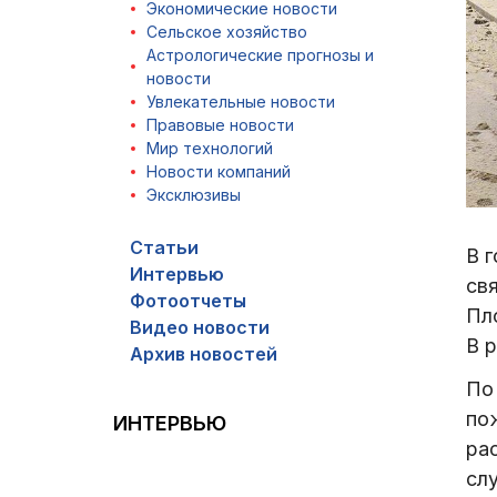
Экономические новости
Сельское хозяйство
Астрологические прогнозы и
новости
Увлекательные новости
Правовые новости
Мир технологий
Новости компаний
Эксклюзивы
Статьи
В 
Интервью
св
Фотоотчеты
Пл
Видео новости
В 
Архив новостей
По
по
ИНТЕРВЬЮ
ра
сл