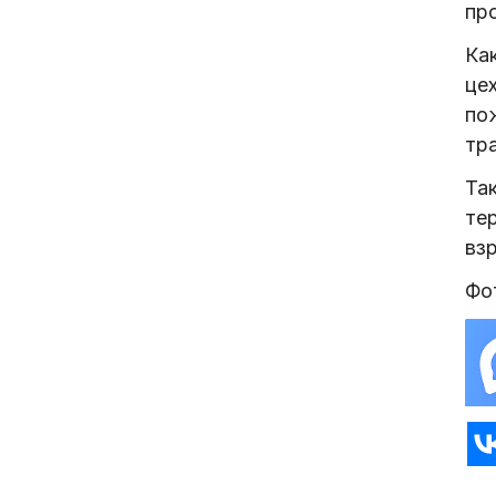
пр
Ка
це
по
тр
Та
те
взр
Фо