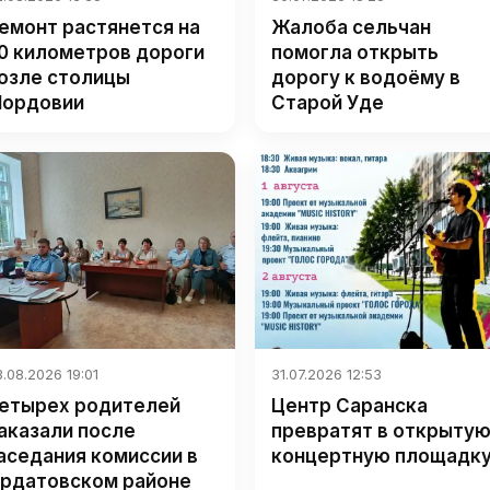
емонт растянется на
Жалоба сельчан
0 километров дороги
помогла открыть
озле столицы
дорогу к водоёму в
ордовии
Старой Уде
.08.2026 19:01
31.07.2026 12:53
етырех родителей
Центр Саранска
аказали после
превратят в открыту
аседания комиссии в
концертную площадк
рдатовском районе