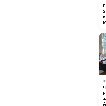
Р
2
в
М
03
Ч
н
з
А