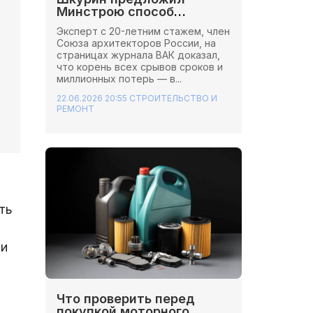
Минстрою способ
сэкономить миллионы на
Эксперт с 20-летним стажем, член
стройках
Союза архитекторов России, на
страницах журнала ВАК доказал,
что корень всех срывов сроков и
миллионных потерь — в...
22.06.2026 20:55
СТРОИТЕЛЬСТВО И
РЕМОНТ
ть
ти
Что проверить перед
покупкой моторного