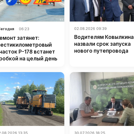
02.08.2026 09:39
06:23
Сегодня
Водителям Ковылкина
емонт затянет:
назвали срок запуска
естикилометровый
нового путепровода
часток Р-178 встанет
робкой на целый день
.08.2026 13:35
30.07.2026 18:25