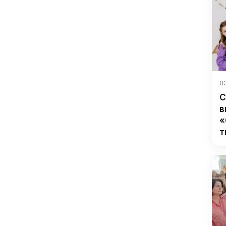
03
С
в
«
т