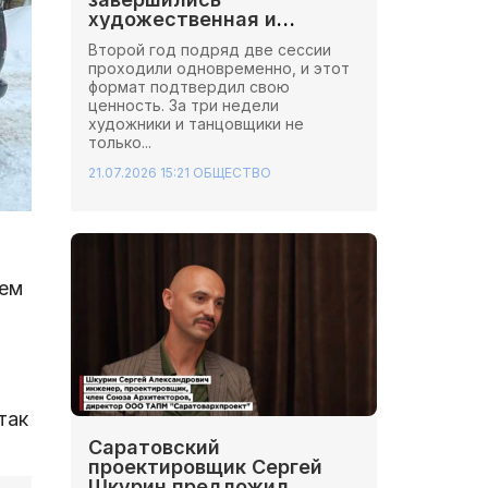
художественная и
хореографическая сессии
Второй год подряд две сессии
Школы Иннопрактики.
проходили одновременно, и этот
формат подтвердил свою
ценность. За три недели
художники и танцовщики не
только...
21.07.2026 15:21
ОБЩЕСТВО
чем
так
Саратовский
проектировщик Сергей
Шкурин предложил