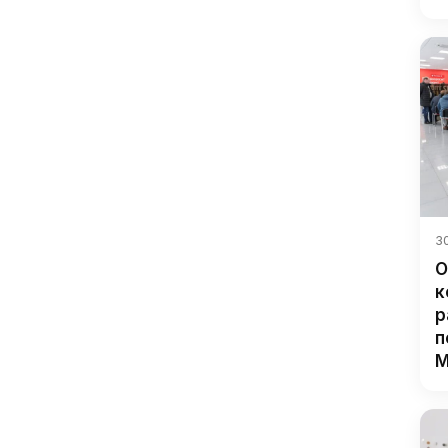
30
О
к
р
п