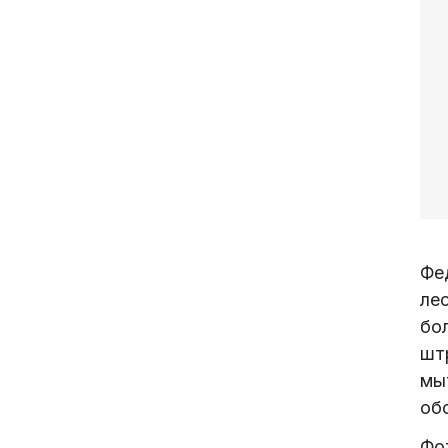
Фе
лес
бо
шт
мы
обо
Фот