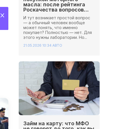
масла: после рейтинга
Роскачества вопросов
стало больше
И тут возникает простой вопрос
— а обычный человек вообще
может понять, что именно
покупает? Полностью — нет. Для
этого нужны лаборатории. Но...
21.05.2026 10:34
АВТО
Займ на карту: что МФО
не говорят до того, как вы