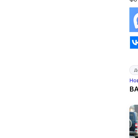
Д
Но
В