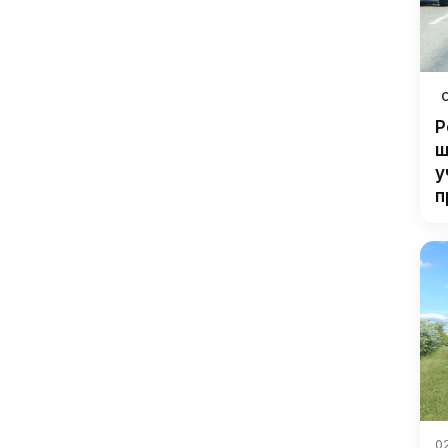
Р
ш
у
п
02