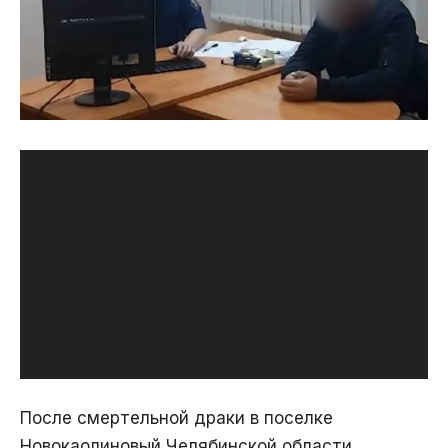
Видеоплеер
Media error: Format(s) not supported or source(s)
not found
Скачать файл: https://www.mordovmedia.ru/wp-
content/uploads/2023/09/old_128952.mp4?_=1
После смертельной драки в поселке
Новокаолиновый Челябинской области