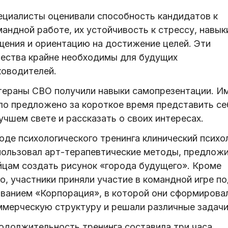
ециалисты оценивали способность кандидатов к
андной работе, их устойчивость к стрессу, навык
щения и ориентацию на достижение целей. Эти
чества крайне необходимы для будущих
ководителей.
тераны СВО получили навыки самопрезентации. И
ло предложено за короткое время представить се
учшем свете и рассказать о своих интересах.
оде психологического тренинга клинический психо
пользовал арт-терапевтические методы, предлож
йцам создать рисунок «города будущего». Кроме
о, участники приняли участие в командной игре п
званием «Корпорация», в которой они сформирова
ммерческую структуру и решали различные задачи
одолжительность тренинга составила три часа.