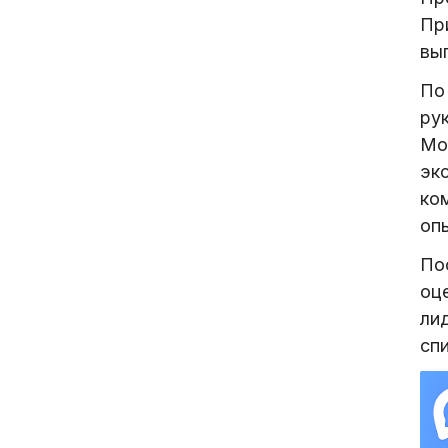
Пр
вы
По
ру
Мо
эк
ко
оп
По
оц
ли
сп