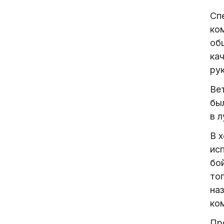
Сп
ком
об
ка
ру
Ве
бы
в л
В х
ис
бо
тог
на
ко
Пр