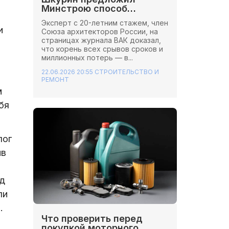
Минстрою способ
сэкономить миллионы на
Эксперт с 20-летним стажем, член
стройках
и
Союза архитекторов России, на
страницах журнала ВАК доказал,
что корень всех срывов сроков и
миллионных потерь — в...
22.06.2026 20:55
СТРОИТЕЛЬСТВО И
РЕМОНТ
м
бя
лог
ив
од
ли
.
Что проверить перед
покупкой моторного