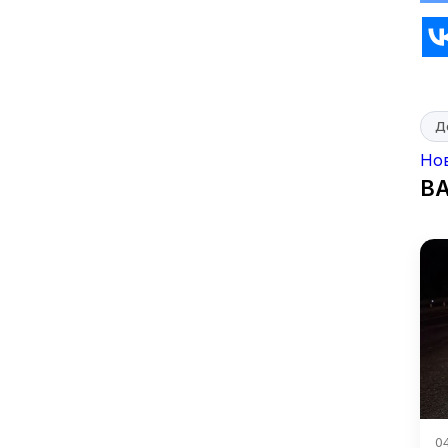
Д
Но
В
04