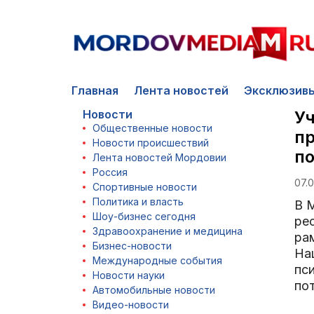
Главная
Лента новостей
Эксклюзив
Новости
Уч
Общественные новости
п
Новости происшествий
по
Лента новостей Мордовии
Россия
07.0
Спортивные новости
Политика и власть
В 
Шоу-бизнес сегодня
ре
Здравоохранение и медицина
ра
Бизнес-новости
На
Международные события
пс
Новости науки
по
Автомобильные новости
Видео-новости