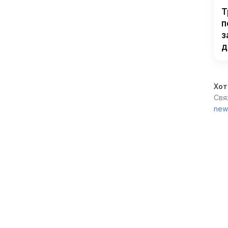
Т
п
з
д
Хот
Свя
new