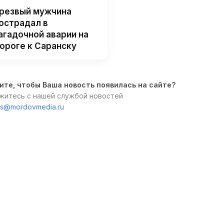
резвый мужчина
острадал в
агадочной аварии на
ороге к Саранску
ите, чтобы Ваша новость появилась на сайте?
житесь с нашей службой новостей
s@mordovmedia.ru