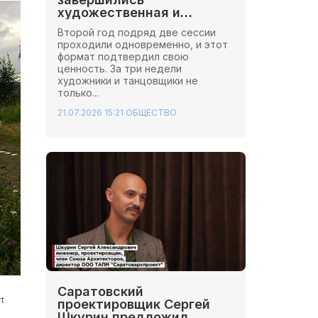
художественная и
хореографическая сессии
Второй год подряд две сессии
Школы Иннопрактики.
проходили одновременно, и этот
формат подтвердил свою
ценность. За три недели
художники и танцовщики не
только...
21.07.2026 15:21
ОБЩЕСТВО
Саратовский
t
проектировщик Сергей
Шкурин предложил