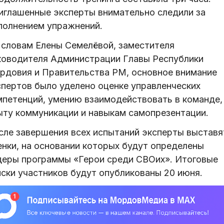
иглашенные эксперты внимательно следили за
полнением упражнений.
 словам Елены Семелёвой, заместителя
ководителя Администрации Главы Республики
рдовия и Правительства РМ, основное внимание
спертов было уделено оценке управленческих
мпетенций, умению взаимодействовать в команде,
ыту коммуникации и навыкам самопрезентации.
сле завершения всех испытаний эксперты выставя
енки, на основании которых будут определены
деры программы «Герои среди СВОих». Итоговые
иски участников будут опубликованы 20 июня.