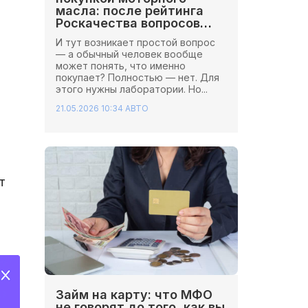
масла: после рейтинга
Роскачества вопросов
стало больше
И тут возникает простой вопрос
— а обычный человек вообще
может понять, что именно
покупает? Полностью — нет. Для
этого нужны лаборатории. Но...
21.05.2026 10:34
АВТО
т
Займ на карту: что МФО
не говорят до того, как вы