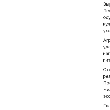
Вы
Ле
ос
ку
ухо
Аг
уд
на
пи
Ст
ре
Пр
жи
эко
Гл