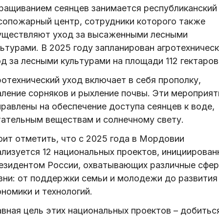
ращиванием сеянцев занимается республиканский
сопожарный центр, сотрудники которого также
уществляют уход за высаженными лесными
льтурами. В 2025 году запланирован агротехничес
д за лесными культурами на площади 112 гектаров
ротехнический уход включает в себя прополку,
аление сорняков и рыхление почвы. Эти мероприят
правлены на обеспечение доступа сеянцев к воде,
тательным веществам и солнечному свету.
оит отметить, что с 2025 года в Мордовии
ализуется 12 национальных проектов, инициирован
езидентом России, охватывающих различные сфе
зни: от поддержки семьи и молодежи до развития
номики и технологий.
авная цель этих национальных проектов – добитьс