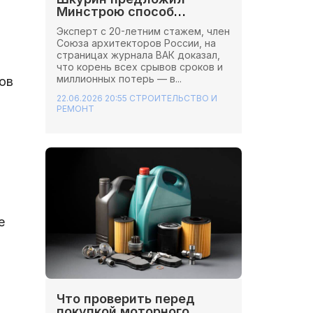
Минстрою способ
сэкономить миллионы на
Эксперт с 20-летним стажем, член
стройках
Союза архитекторов России, на
страницах журнала ВАК доказал,
что корень всех срывов сроков и
миллионных потерь — в...
ов
22.06.2026 20:55
СТРОИТЕЛЬСТВО И
РЕМОНТ
е
Что проверить перед
покупкой моторного