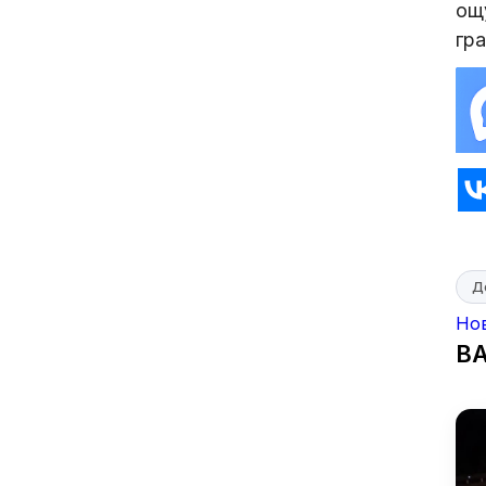
ощ
гр
Д
Но
В