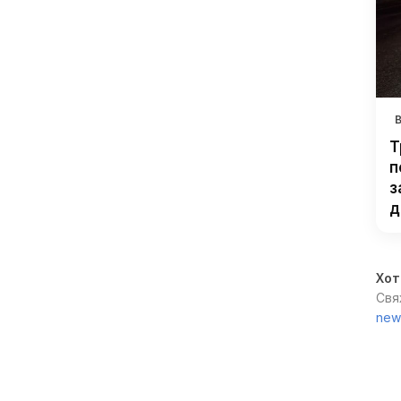
Т
п
з
д
Хот
Свя
new