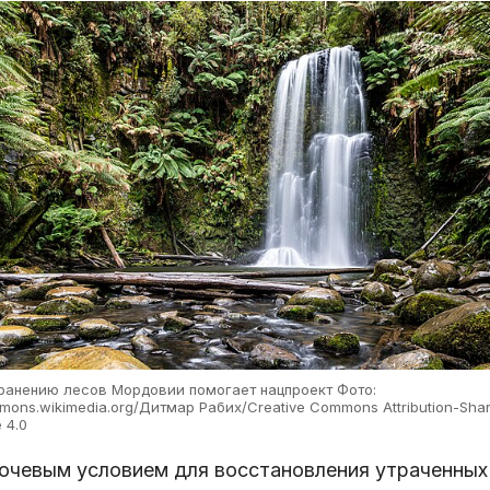
ранению лесов Мордовии помогает нацпроект Фото:
ons.wikimedia.org/Дитмар Рабих/Creative Commons Attribution-Sha
e 4.0
ючевым условием для восстановления утраченных