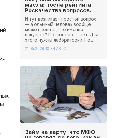
масла: после рейтинга
Роскачества вопросов
стало больше
И тут возникает простой вопрос
— а обычный человек вообще
может понять, что именно
кий
покупает? Полностью — нет. Для
.
этого нужны лаборатории. Но...
21.05.2026 10:34
АВТО
ия
ных
ры
Займ на карту: что МФО
я
не говорят до того, как вы