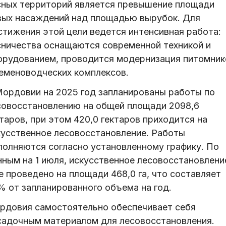
сных территорий является превышение площади
вых насаждений над площадью вырубок. Для
стижения этой цели ведется интенсивная работа:
сничества оснащаются современной техникой и
орудованием, проводится модернизация питомник
семеноводческих комплексов.
Мордовии на 2025 год запланированы работы по
совосстановлению на общей площади 2098,6
таров, при этом 420,0 гектаров приходится на
кусственное лесовосстановление. Работы
полняются согласно установленному графику. По
нным на 1 июля, искусственное лесовосстановлени
е проведено на площади 468,0 га, что составляет
% от запланированного объема на год.
рдовия самостоятельно обеспечивает себя
садочным материалом для лесовосстановления.