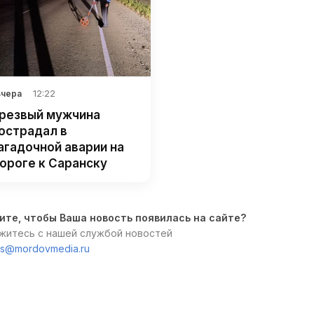
12:22
Вчера
резвый мужчина
острадал в
агадочной аварии на
ороге к Саранску
ите, чтобы Ваша новость появилась на сайте?
житесь с нашей службой новостей
s@mordovmedia.ru