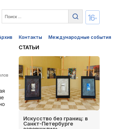
16
+
Архив
Контакты
Международные события
СТАТЬИ
олов
ая
не
но
Искусство без границ: в
Санкт-Петербурге
завершились