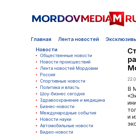
Главная
Лента новостей
Эксклюзив
Новости
Ст
Общественные новости
ра
Новости происшествий
М
Лента новостей Мордовии
Россия
22.0
Спортивные новости
Политика и власть
В 
Шоу-бизнес сегодня
«Э
Здравоохранение и медицина
ини
Бизнес-новости
то
Международные события
и и
Новости науки
эк
Автомобильные новости
Видео-новости