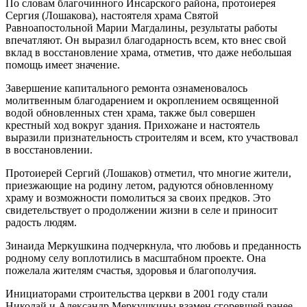
По словам благочинного Инсарского района, протоиерея
Сергия (Лошакова), настоятеля храма Святой
Равноапостольной Марии Магдалины, результаты работы
впечатляют. Он выразил благодарность всем, кто внес свой
вклад в восстановление храма, отметив, что даже небольшая
помощь имеет значение.
Завершение капитального ремонта ознаменовалось
молитвенным благодарением и окроплением освященной
водой обновленных стен храма, также был совершен
крестный ход вокруг здания. Прихожане и настоятель
выразили признательность строителям и всем, кто участвовал
в восстановлении.
Протоиерей Сергий (Лошаков) отметил, что многие жители,
приезжающие на родину летом, радуются обновленному
храму и возможности помолиться за своих предков. Это
свидетельствует о продолжении жизни в селе и приносит
радость людям.
Зинаида Меркушкина подчеркнула, что любовь и преданность
родному селу воплотились в масштабном проекте. Она
пожелала жителям счастья, здоровья и благополучия.
Инициаторами строительства церкви в 2001 году стали
Николай и Александр Меркушкины взамен сгоревшей ранее