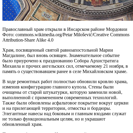
Православный храм открыли в Инсарском районе Мордовии
Фото: commons.wikimedia.org/Petar Milošević/Creative Commons
Attribution-Share Alike 4.0
Храм, посвященный святой равноапостольной Марии
Магдалине, был вновь освящен. Знаменательное событие
было приурочено к празднованию Собора Архистратига
Михаила и прочих ангельских сил, отмечаемому 21 ноября, в
память о существовавшем ранее в селе Михайловском храме.
В ходе ремонтных работ полностью обновили кровлю храма,
изменив конфигурацию главного купола. Стены были
очищены от старой штукатурки, которую заменили новой,
выполненной с применением современных технологий.
Также были обновлены асфальтовое покрытие вокруг церкви
и на прилегающей территории, отмостка и бордюры.
Элегантные навесы над боковым и главным входами служат
не только функциональным целям, но и украшают
обновленный храм.