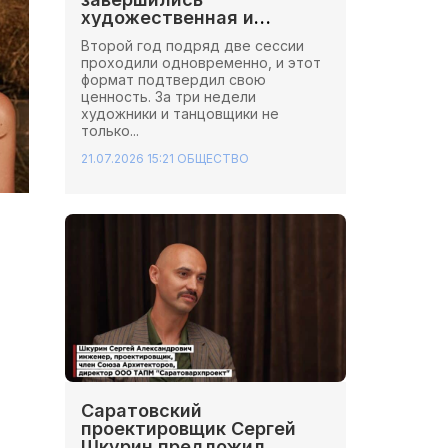
художественная и
хореографическая сессии
Второй год подряд две сессии
Школы Иннопрактики.
проходили одновременно, и этот
формат подтвердил свою
ценность. За три недели
художники и танцовщики не
только...
21.07.2026 15:21
ОБЩЕСТВО
Саратовский
проектировщик Сергей
Шкурин предложил