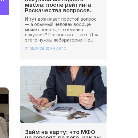
масла: после рейтинга
Роскачества вопросов
стало больше
И тут возникает простой вопрос
— а обычный человек вообще
может понять, что именно
покупает? Полностью — нет. Для
этого нужны лаборатории. Но...
21.05.2026 10:34
АВТО
Займ на карту: что МФО
не говорят до того, как вы