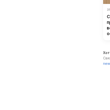
31
С
п
в
о
Хот
Свя
new