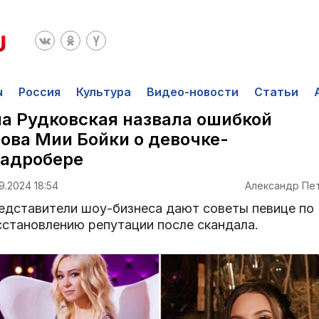
ы
Россия
Культура
Видео-новости
Статьи
а Рудковская назвала ошибкой
ова Мии Бойки о девочке-
вадробере
9.2024 18:54
Александр Пе
едставители шоу-бизнеса дают советы певице по
сстановлению репутации после скандала.