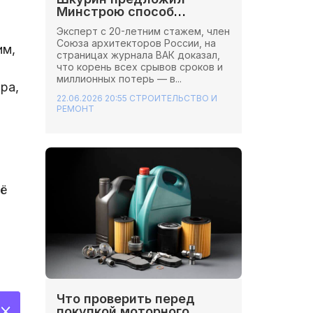
Минстрою способ
сэкономить миллионы на
Эксперт с 20-летним стажем, член
стройках
Союза архитекторов России, на
им,
страницах журнала ВАК доказал,
что корень всех срывов сроков и
миллионных потерь — в...
ра,
22.06.2026 20:55
СТРОИТЕЛЬСТВО И
РЕМОНТ
ё
Что проверить перед
покупкой моторного