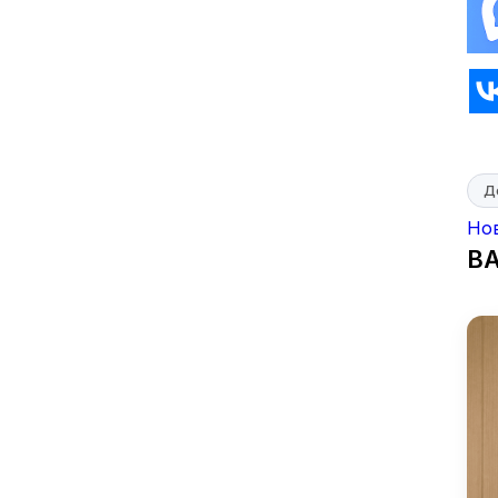
Д
Но
В