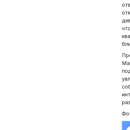
от
отм
де
чт
кв
бли
Пр
Ма
по
ув
со
инт
ра
Фот