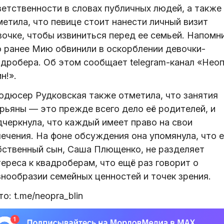
ветственности в словах публичных людей, а также
етила, что певице стоит нанести личный визит
вочке, чтобы извиниться перед ее семьей. Напомн
о ранее Мию обвинили в оскорблении девочки-
адробера. Об этом сообщает telegram-канал «Неоп
н!».
одюсер Рудковская также отметила, что занятия
рьяны — это прежде всего дело её родителей, и
дчеркнула, что каждый имеет право на свои
лечения. На фоне обсуждения она упомянула, что е
бственный сын, Саша Плющенко, не разделяет
ереса к квадроберам, что ещё раз говорит о
знообразии семейных ценностей и точек зрения.
о: t.me/neopra_blin