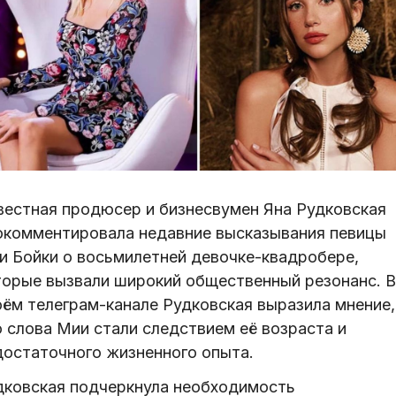
вестная продюсер и бизнесвумен Яна Рудковская
окомментировала недавние высказывания певицы
и Бойки о восьмилетней девочке-квадробере,
торые вызвали широкий общественный резонанс. В
оём телеграм-канале Рудковская выразила мнение,
о слова Мии стали следствием её возраста и
достаточного жизненного опыта.
дковская подчеркнула необходимость