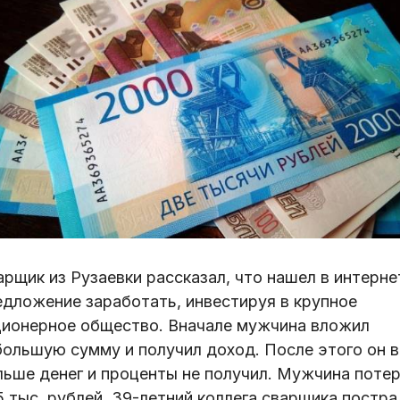
рщик из Рузаевки рассказал, что нашел в интерне
едложение заработать, инвестируя в крупное
ционерное общество. Вначале мужчина вложил
большую сумму и получил доход. После этого он в
льше денег и проценты не получил. Мужчина поте
5 тыс. рублей. 39-летний коллега сварщика постра