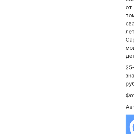
от
том
св
ле
Сар
мо
дет
25
зна
ру
Фот
Ав