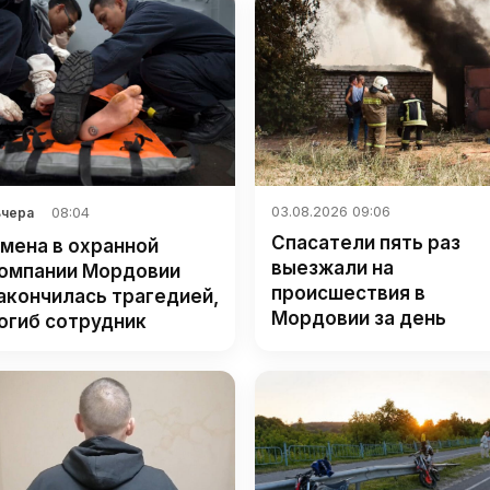
03.08.2026 09:06
08:04
Вчера
Спасатели пять раз
мена в охранной
выезжали на
омпании Мордовии
происшествия в
акончилась трагедией,
Мордовии за день
огиб сотрудник