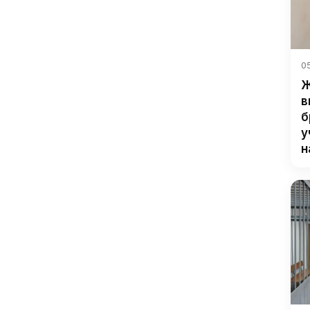
05
Ж
в
б
у
н