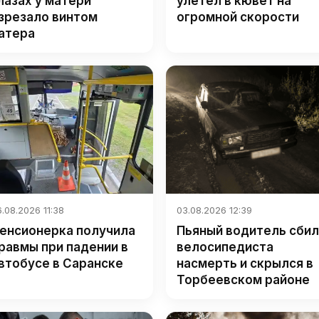
лазах у матери
улетел в кювет на
зрезало винтом
огромной скорости
атера
.08.2026 11:38
03.08.2026 12:39
енсионерка получила
Пьяный водитель сбил
равмы при падении в
велосипедиста
втобусе в Саранске
насмерть и скрылся в
Торбеевском районе