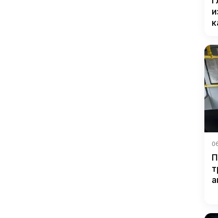
г
и
к
06
П
т
а