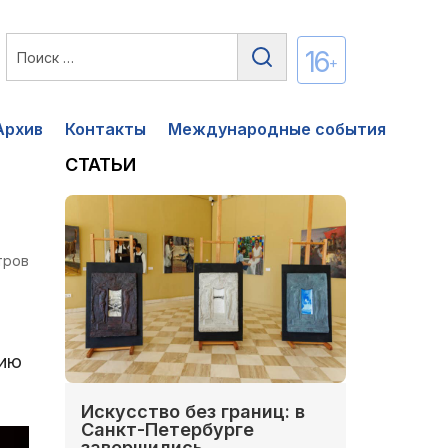
16
+
Архив
Контакты
Международные события
СТАТЬИ
тров
цию
Искусство без границ: в
Санкт-Петербурге
завершились