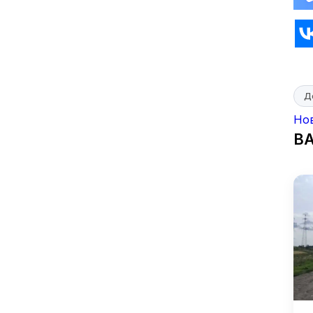
Д
Но
В