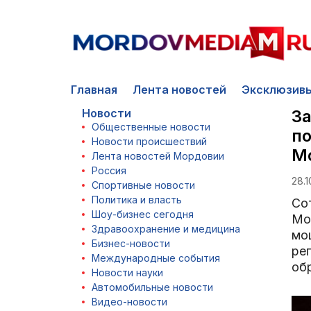
Главная
Лента новостей
Эксклюзив
Новости
За
Общественные новости
по
Новости происшествий
М
Лента новостей Мордовии
Россия
28.1
Спортивные новости
Политика и власть
Со
Шоу-бизнес сегодня
Мо
Здравоохранение и медицина
мо
Бизнес-новости
рег
Международные события
об
Новости науки
Автомобильные новости
Видео-новости