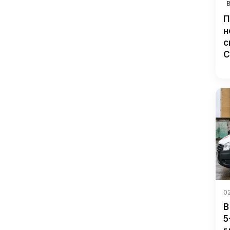
П
н
с
С
02
В
5