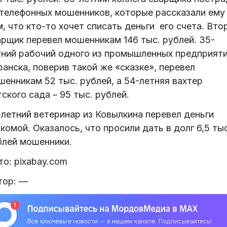
 телефонных мошенников, которые рассказали ему
, что кто-то хочет списать деньги его счета. Вто
арщик перевел мошенникам 146 тыс. рублей. 35-
тний рабочий одного из промышленных предприят
анска, поверив такой же «сказке», перевел
шенникам 52 тыс. рублей, а 54-летняя вахтер
ского сада – 95 тыс. рублей.
-летний ветеринар из Ковылкина перевел деньги
комой. Оказалось, что просили дать в долг 6,5 тыс
блей мошенники.
о: pixabay.com​
тор:
—