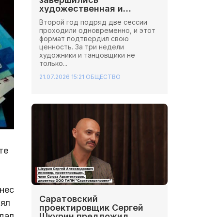
художественная и
хореографическая сессии
Второй год подряд две сессии
Школы Иннопрактики.
проходили одновременно, и этот
формат подтвердил свою
ценность. За три недели
художники и танцовщики не
только...
21.07.2026 15:21
ОБЩЕСТВО
те
нес
Саратовский
рял
проектировщик Сергей
дал
Шкурин предложил