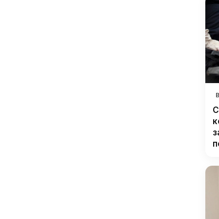
С
к
з
п