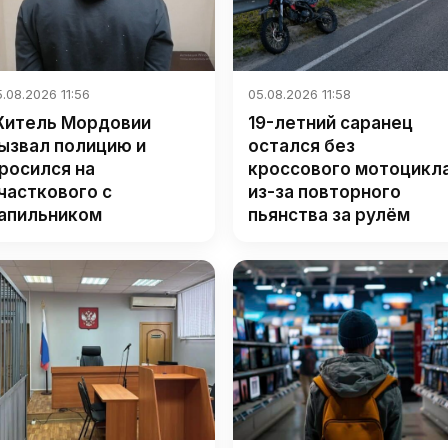
.08.2026 11:56
05.08.2026 11:58
итель Мордовии
19-летний саранец
ызвал полицию и
остался без
росился на
кроссового мотоцикл
часткового с
из-за повторного
апильником
пьянства за рулём