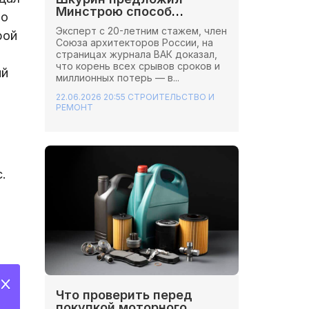
Минстрою способ
 о
сэкономить миллионы на
Эксперт с 20-летним стажем, член
рой
стройках
Союза архитекторов России, на
страницах журнала ВАК доказал,
что корень всех срывов сроков и
ий
миллионных потерь — в...
22.06.2026 20:55
СТРОИТЕЛЬСТВО И
РЕМОНТ
.
Что проверить перед
покупкой моторного