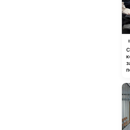
С
к
з
п