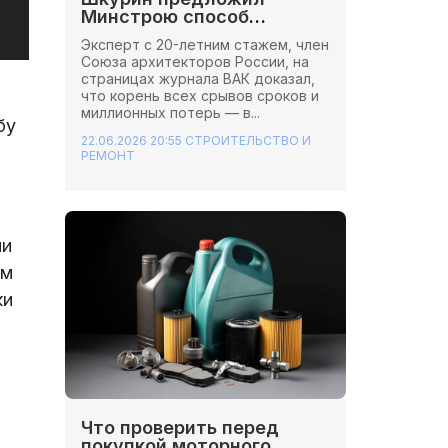
Минстрою способ
сэкономить миллионы на
Эксперт с 20-летним стажем, член
стройках
Союза архитекторов России, на
страницах журнала ВАК доказал,
что корень всех срывов сроков и
миллионных потерь — в...
бу
22.06.2026 20:55
СТРОИТЕЛЬСТВО И
РЕМОНТ
ии
им
ки
Что проверить перед
покупкой моторного