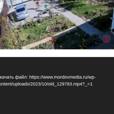
деоплеер
edia error: Format(s) not supported or source(s) not
ound
качать файл: https://www.mordovmedia.ru/wp-
ontent/uploads/2023/10/old_129783.mp4?_=1