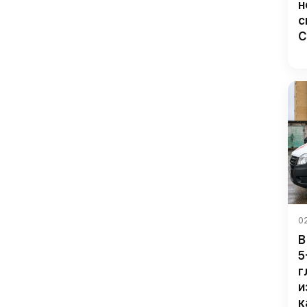
н
с
С
02
В
5
г
и
к