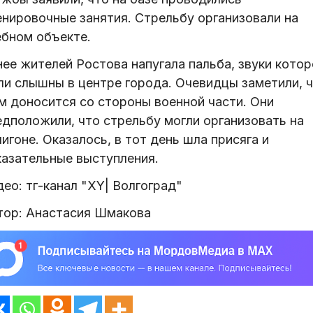
енировочные занятия. Стрельбу организовали на
ебном объекте.
нее жителей Ростова напугала пальба, звуки котор
ли слышны в центре города. Очевидцы заметили, 
м доносится со стороны военной части. Они
едположили, что стрельбу могли организовать на
игоне. Оказалось, в тот день шла присяга и
казательные выступления.
ео: тг-канал "XY| Волгоград"
тор: Анастасия Шмакова