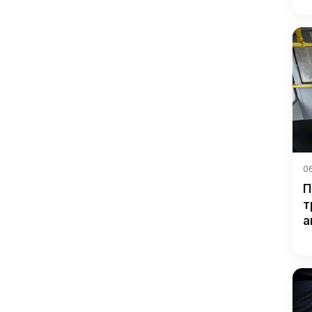
06
П
т
а