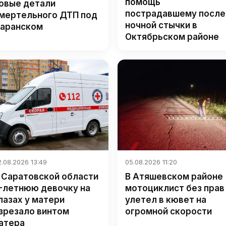
помощь
овые детали
пострадавшему после
мертельного ДТП под
ночной стычки в
аранском
Октябрьском районе
.08.2026 13:49
05.08.2026 11:20
 Саратовской области
В Атяшевском районе
-летнюю девочку на
мотоциклист без прав
лазах у матери
улетел в кювет на
зрезало винтом
огромной скорости
атера