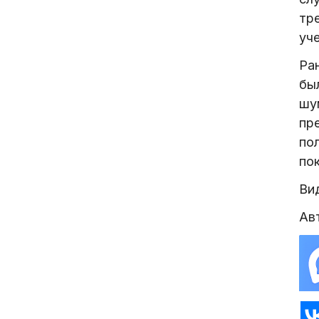
тр
уч
Ра
бы
шу
пр
пол
по
Вид
Ав