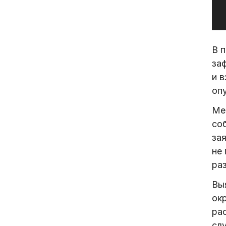
В 
за
и 
опу
Ме
соб
за
не
раз
Вы
окр
ра
сл