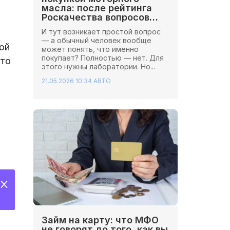
масла: после рейтинга
Роскачества вопросов
стало больше
И тут возникает простой вопрос
— а обычный человек вообще
ой
может понять, что именно
покупает? Полностью — нет. Для
что
этого нужны лаборатории. Но...
21.05.2026 10:34
АВТО
Займ на карту: что МФО
не говорят до того, как вы