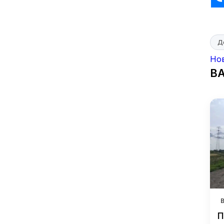
Д
Но
В
П