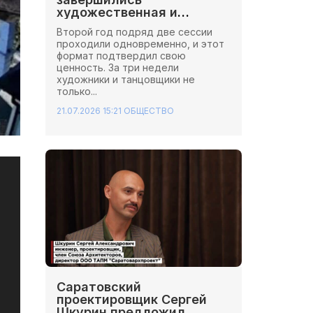
художественная и
хореографическая сессии
Второй год подряд две сессии
Школы Иннопрактики.
проходили одновременно, и этот
формат подтвердил свою
ценность. За три недели
художники и танцовщики не
только...
21.07.2026 15:21
ОБЩЕСТВО
Саратовский
проектировщик Сергей
Шкурин предложил